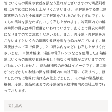
管はいくらの風味や食感を損なう恐れがございますので商品到着
後はお早め位にお召し上がりくださいませ。 ※解凍をする際は冷
凍状態のものを冷蔵庫内にて解凍をされるのがおすすめです。い
くらの風味を損なわずおいしく召し上がれます。冷蔵庫内での解
凍時間の目安は半日程度といわれています。あくまで目安の時間
になりますのでご注意くださいませ。また、再冷凍・再解凍をお
こないますといくらの風味や食感を損なう恐れがございます。解
凍後はチルド室で保管し、2～3日以内をめどにお召し上がりくだ
さいませ。 ※流水解凍、湯煎や電子レンジなどを使用した加熱解
凍はいくらの風味や食感を著しく損なう可能性がございますので
お勧めいたしません。 商品解凍後の画像はイメージです。港に揚
がったばかりの秋鮭の卵を標津町内の自社工場にて取り出し、ほ
ぐしたのちに塩味に漬け込み仕上げました。 その後の製品検査、
梱包、冷凍、製品発送までの冷凍保管も標津町内の自社工場で行
っております。
返礼品名