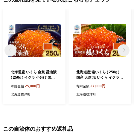
北海道産 いくら 金賞 醤油漬
北海道産 塩いくら ( 250g )
( 250g ) イクラ 小分け 国産
国産 天然 塩 いくら イクラ
人気 おすすめ さけ サケ 鮭
鮭卵 小分け 人気 厳選 おすす
25,000円
27,000円
寄附金額
寄附金額
鮭いくら 鮭イクラ いくら醤
め さけ サケ 鮭 魚卵 たまご
油漬 醤油漬け 醤油いくら 醤
冷凍 冷凍イクラ 冷凍いくら
北海道標津町
北海道標津町
油イクラ いくら北海道 魚卵
塩漬け いくらの塩漬け 塩漬
天然 いくら醤油漬け ikura
けいくら 塩づけいくら 塩漬
冷凍 冷凍いくら 冷凍イクラ
けイクラ イクラの塩漬け 冷
鮭卵 魚介類 魚貝類 海鮮 本場
凍のいくら 魚介類 魚貝類 海
ちらし寿司 ごほうび 贈答 送
鮮 海産物 海鮮丼 イクラ丼 い
りもの 母の日 GW 北海道 標
くら丼 ikura ご褒美 ごほう
この自治体のおすすめ返礼品
津町
び お祝い プレゼント 北海道