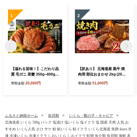
標津町
1
2
【溢れる旨味！】こだわり品
【訳あり】 北海道産 黒牛 焼
質 毛ガニ 若蟹 350g~400g 3
肉用 部位おまかせ 2kg (200
杯 わけあり 国産 北海道 羅臼
g×10パック) 小分けパック
20,000円
51,000円
寄附金額
寄附金額
産 蟹 かに カニ 毛がに 毛蟹
冷凍 アンガス牛
冷凍毛ガニ 冷凍かに 冷凍カ
ニ 訳ありカニ 訳アリ 訳アリ
毛ガニ 訳あり毛ガニ 人気 ラ
ンキング おすすめ ごほうび
贅沢 毛ガニ冷凍 蟹脚 蟹あし
ふるさと納税ホーム
魚貝類
いくら・数の子・キャビア
カニ脚 かに北海道 北海道産
北海道産 いくら 500g パック 塩漬け 塩いくら 塩イクラ 塩 国産 天然 人気 お
魚貝類 魚介類 海鮮 魚介 魚貝
すすめ いくら人気 さけ サケ 鮭 鮭いくら 鮭イクラ いくら北海道 魚卵 ikura 冷
お盆 お祝い プレゼント 北海
道 標津町
凍 冷凍いくら 冷凍イクラ しおいくら しおイクラ 鮭卵 魚介類 魚貝類 海鮮 本