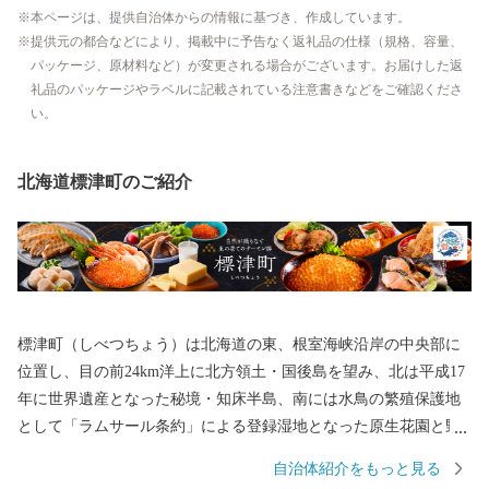
本ページは、提供自治体からの情報に基づき、作成しています。
提供元の都合などにより、掲載中に予告なく返礼品の仕様（規格、容量、
パッケージ、原材料など）が変更される場合がございます。お届けした返
礼品のパッケージやラベルに記載されている注意書きなどをご確認くださ
い。
北海道標津町のご紹介
標津町（しべつちょう）は北海道の東、根室海峡沿岸の中央部に
位置し、目の前24km洋上に北方領土・国後島を望み、北は平成17
年に世界遺産となった秘境・知床半島、南には水鳥の繁殖保護地
として「ラムサール条約」による登録湿地となった原生花園と野
鳥の宝庫・野付半島に囲まれ、知床連山の裾野に広がる平野部に
自治体紹介をもっと見る
は大酪農郷が形成されるなど、風光明媚な地です。町の面積は62