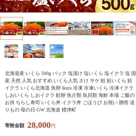
北海道産 いくら 500g パック 塩漬け 塩いくら 塩イクラ 塩 国
産 天然 人気 おすすめ いくら人気 さけ サケ 鮭 鮭いくら 鮭
イクラ いくら北海道 魚卵 ikura 冷凍 冷凍いくら 冷凍イクラ
しおいくら しおイクラ 鮭卵 魚介類 魚貝類 海鮮 本場 ご飯の
お供 ちらし寿司 いくら丼 イクラ丼 ごほうび お祝い 贈答 送
りもの 母の日 GW 北海道 標津町
28,000
寄附金額
円