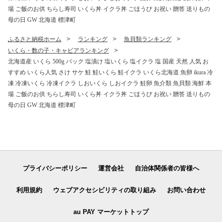
場 ご飯のお供 ちらし寿司 いくら丼 イクラ丼 ごほうび お祝い 贈答 送りもの
母の日 GW 北海道 標津町
ふるさと納税ホーム
ランキング
魚貝類ランキング
いくら・数の子・キャビアランキング
北海道産 いくら 500g パック 塩漬け 塩いくら 塩イクラ 塩 国産 天然 人気 お
すすめ いくら人気 さけ サケ 鮭 鮭いくら 鮭イクラ いくら北海道 魚卵 ikura 冷
凍 冷凍いくら 冷凍イクラ しおいくら しおイクラ 鮭卵 魚介類 魚貝類 海鮮 本
場 ご飯のお供 ちらし寿司 いくら丼 イクラ丼 ごほうび お祝い 贈答 送りもの
母の日 GW 北海道 標津町
プライバシーポリシー
運営会社
自治体関係者の皆様へ
利用規約
ウェブアクセシビリティの取り組み
お問い合わせ
au PAY マーケットトップ