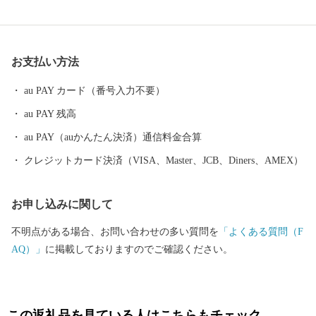
4.69平方キロメートル、地形は釧路湿原から広がる根釧原野の終
着地としての平野と知床連山の基部となる山並みなど海、山、
川、平野の多様な地勢を有し、北海道らしい雄大で豊かな自然環
お支払い方法
境のもと、国内屈指の漁獲を誇る秋鮭や天然ホタテ貝を主力とす
る漁業、これを加工原料としたいくら、鮭加工、ホタテ製品など
au PAY カード（番号入力不要）
を製造出荷する水産加工業による水産業と、広大な牧草地で約2万
au PAY 残高
頭の乳牛により牛乳を出荷する酪農業を基幹産業とする「生産の
まち」です。
au PAY（auかんたん決済）通信料金合算
クレジットカード決済（VISA、Master、JCB、Diners、AMEX）
お申し込みに関して
不明点がある場合、お問い合わせの多い質問を
「よくある質問（F
AQ）」
に掲載しておりますのでご確認ください。
この返礼品を見ている人はこちらもチェック