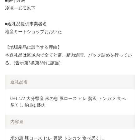
■保存方法
冷凍ー15℃以下
■返礼品提供事業者名
地産ミートショップおおいた
【地場産品に該当する理由】
本返礼品は区域内で全てと畜、精肉処理、パック詰めを行ってい
る。(告示第5条第3号に該当)
返礼品名
093-472 大分県産 米の恵 豚ロース ヒレ 贅沢 トンカツ 食べ
尽くし 約1kg 豚肉
内容量
米の恵 豚ロース ヒレ 贅沢 トンカツ 食べ尽くし