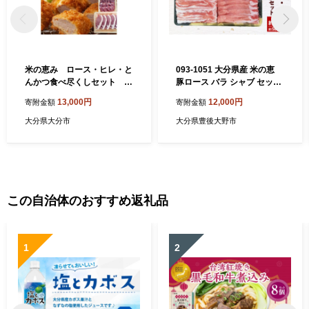
米の恵み ロース・ヒレ・と
093-1051 大分県産 米の恵
んかつ食べ尽くしセット 約
豚ロース バラ シャブ セット
1.1kg 豚肉 米の恵み 豚ロー
約1kg
13,000円
12,000円
寄附金額
寄附金額
ス 豚ヒレ とんかつセット 冷
凍 ブランド豚 大分県産 ステ
大分県大分市
大分県豊後大野市
ーキ用 1.1kg A02023
この自治体のおすすめ返礼品
1
2