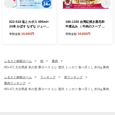
022-518 塩とカボス 495ml×
186-1340 台湾紅焼き黒毛和
24本 かぼす なずな ジュース
牛煮込み （ 牛肉のスープ ）
スポーツドリンク
200g × 8個 セット お肉 肉 ニ
10,000円
34,000円
寄附金額
寄附金額
ク にく 牛肉 牛 黒毛和牛 和
牛 台湾紅焼き 煮込み スープ
レトルト食品 レトルト 食品
スパイス
ふるさと納税ホーム
肉
豚肉
093-472 大分県産 米の恵 豚ロース ヒレ 贅沢 トンカツ 食べ尽くし 約1kg 豚肉
ふるさと納税ホーム
ランキング
肉ランキング
豚肉ランキング
093-472 大分県産 米の恵 豚ロース ヒレ 贅沢 トンカツ 食べ尽くし 約1kg 豚肉