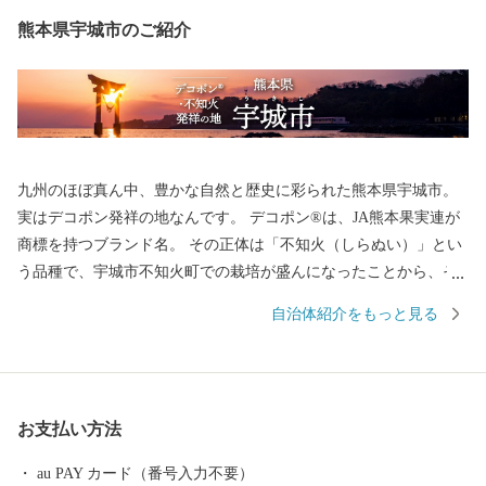
熊本県宇城市のご紹介
九州のほぼ真ん中、豊かな自然と歴史に彩られた熊本県宇城市。
実はデコポン発祥の地なんです。 デコポン®は、JA熊本果実連が
商標を持つブランド名。 その正体は「不知火（しらぬい）」とい
う品種で、宇城市不知火町での栽培が盛んになったことから、そ
の名が付けられました。 甘みと酸味の絶妙なバランス、そして手
自治体紹介をもっと見る
軽に食べられる手頃さから、地元でも全国でも大人気。まさに“柑
橘の王様”です。 さらに宇城市には、世界遺産も！ 明治三大築港
の一つに数えられる「三角西港（みすみにしこう）」は、明治期
の港湾施設として、世界文化遺産にも登録されています。 当時の
お支払い方法
姿がそのまま残る石積み埠頭や水路、橋など貿易港としての役割
を終えた後もほぼ原型のまま残され、日本唯一の湾港史跡となっ
au PAY カード（番号入力不要）