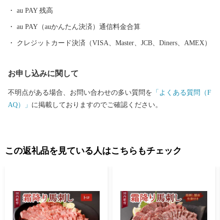
ています。 デコポン・不知火発祥の地「宇城市」の特産品 ■ デ
au PAY 残高
コポン®・不知火 ■ みかん ■ あか牛 ■ 黒毛和牛 ■ 白玉粉 ■
生姜 ■ メロン ■ トマト ■ イチゴ
au PAY（auかんたん決済）通信料金合算
クレジットカード決済（VISA、Master、JCB、Diners、AMEX）
お申し込みに関して
不明点がある場合、お問い合わせの多い質問を
「よくある質問（F
AQ）」
に掲載しておりますのでご確認ください。
この返礼品を見ている人はこちらもチェック