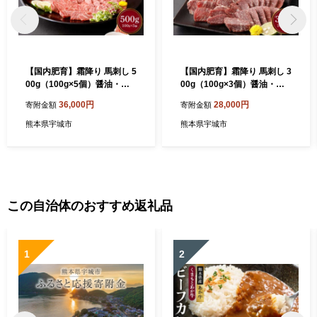
【国内肥育】霜降り 馬刺し 5
【国内肥育】霜降り 馬刺し 3
00g（100g×5個）醤油・生
00g（100g×3個）醤油・生
姜付き 馬刺 馬肉
姜付き 馬刺 馬肉
36,000円
28,000円
寄附金額
寄附金額
熊本県宇城市
熊本県宇城市
この自治体のおすすめ返礼品
1
2