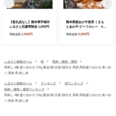
【返礼品なし】熊本県宇城市
熊本県産あか牛使用 くまも
ふるさと応援寄附金 1,000円
とあか牛 ビーフカレー 4人
前 1袋 160g カレー レトルト
1,000円
5,000円
寄附金額
寄附金額
カレー ビーフカレー あか牛
カレー あか牛 あかうし 赤牛
惣菜 レトルト 簡単調理 時短
備蓄 常備 長期保存
ふるさと納税ホーム
肉
馬肉・猪肉・鹿肉
馬刺し 4種 盛り合わせ 550g 醤油5袋 生姜5袋付き 馬刺 馬刺盛り合わせ 食べ比
べ 馬肉 馬 刺し身
ふるさと納税ホーム
ランキング
肉ランキング
馬肉・猪肉・鹿肉ランキング
馬刺し 4種 盛り合わせ 550g 醤油5袋 生姜5袋付き 馬刺 馬刺盛り合わせ 食べ比
べ 馬肉 馬 刺し身