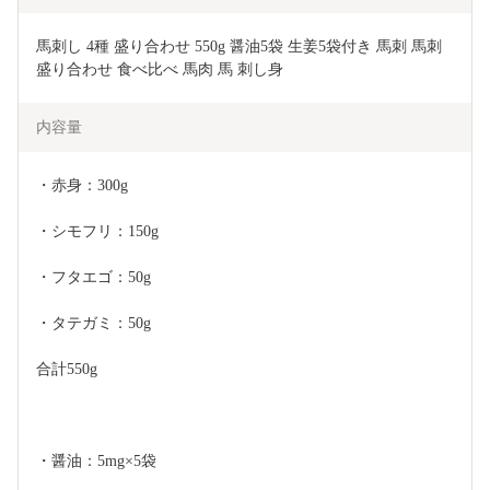
馬刺し 4種 盛り合わせ 550g 醤油5袋 生姜5袋付き 馬刺 馬刺
盛り合わせ 食べ比べ 馬肉 馬 刺し身
内容量
・赤身：300g 
・シモフリ：150g
・フタエゴ：50g
・タテガミ：50g
合計550g
・醤油：5mg×5袋