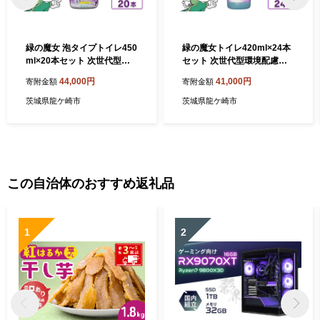
緑の魔女 泡タイプトイレ450
緑の魔女トイレ420ml×24本
ml×20本セット 次世代型環
セット 次世代型環境配慮型
境配慮型洗剤 | 洗剤 液体 環
洗剤 | 洗剤 液体 環境配慮ト
44,000円
41,000円
寄附金額
寄附金額
境配慮トイレ用 黄ばみ 黒ず
イレ用 黄ばみ 黒ずみ 大容量
み 大容量 安全 中性タイプ 日
安全 中性タイプ 日常品 トイ
茨城県龍ケ崎市
茨城県龍ケ崎市
常品 トイレ クリーナー お掃
レ クリーナー お掃除 そうじ
除 そうじ 赤カビ 大容量 大掃
赤カビ 大容量 大掃除 茨城県
除 茨城県 龍ケ崎市
龍ケ崎市
この自治体のおすすめ返礼品
1
2