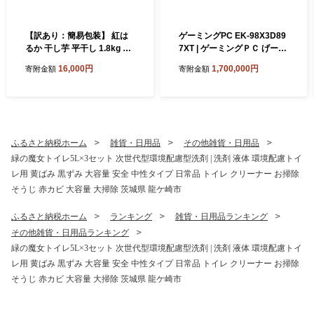
【訳あり：簡易包装】 紅は
ゲーミングPC EK-98X3D89
るか 干し芋 平干し 1.8kg ゆ
7XT | ゲーミングＰＣ げーみ
うゆう農園 | 無添加 着色料不
んぐＰＣ STORM 茨城県 龍
16,000円
1,700,000円
寄附金額
寄附金額
使用 国産 わけあり ほしいも
ケ崎市
干しいも さつまいも 芋 おや
つ 茨城県 龍ケ崎市
ふるさと納税ホーム
雑貨・日用品
その他雑貨・日用品
緑の魔女トイレ5L×3セット 次世代型環境配慮型洗剤 | 洗剤 液体 環境配慮トイ
レ用 黄ばみ 黒ずみ 大容量 安全 中性タイプ 日常品 トイレ クリーナー お掃除
そうじ 赤カビ 大容量 大掃除 茨城県 龍ケ崎市
ふるさと納税ホーム
ランキング
雑貨・日用品ランキング
その他雑貨・日用品ランキング
緑の魔女トイレ5L×3セット 次世代型環境配慮型洗剤 | 洗剤 液体 環境配慮トイ
レ用 黄ばみ 黒ずみ 大容量 安全 中性タイプ 日常品 トイレ クリーナー お掃除
そうじ 赤カビ 大容量 大掃除 茨城県 龍ケ崎市