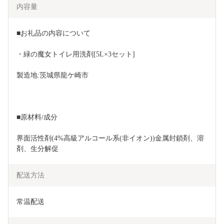
内容量
■お礼品の内容について
・緑の魔女トイレ用洗剤[5L×3セット]
製造地:茨城県龍ケ崎市
■原材料/成分
界面活性剤(4%高級アルコール系(非イオン))金属封鎖剤、溶
剤、生分解促
配送方法
常温配送