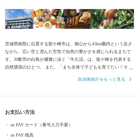
茨城県南部に位置する龍ケ崎市は、都心から45km圏内という近さ
ながら、広い空と澄んだ空気で自然の豊かさを感じられるまちで
す。30数羽の白鳥が優雅に泳ぐ「牛久沼」は、龍ケ崎を代表する
自然環境のひとつ。 また、「まち全体で子どもを育てたい！そし
て子育てを支えたい！」そんな想いを実現するべく、結婚、妊
自治体紹介をもっと見る
娠、出産、育児、教育、それぞれのステージに応じたさまざまな
支援策を展開しています。そして、これからも「子どもを産み、
育てるなら龍ケ崎」と思ってもらえるようなまちづくりを進めて
いきます。 そんな龍ケ崎市は、一大商業のまちとして名を馳せた
お支払い方法
時代もあることから、こだわりの職人が作る老舗の品や、若手職
人が新たな風を吹き込み送り出した品々が数多くあります。それ
au PAY カード（番号入力不要）
らの品々を、ご寄附へのお礼として贈らせていただきます。
au PAY 残高