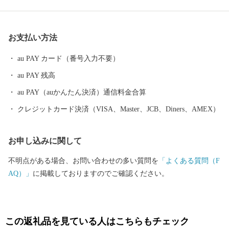
ながら「元気な松戸」「魅力的なふるさと松戸」づくりを進めて
まいります。 皆様のご寄附、ご支援をお待ちしております。 ■□
■……………………………………………………… お礼の品・証明
お支払い方法
書等のお問い合わせはこちらへ 松戸市ふるさと納税事務局 電話
：050-3146-0806（平日9：00～18：00） ＦＡＸ：050-3488-0889 メ
au PAY カード（番号入力不要）
ール：matsudo@furusato-bpo.com
au PAY 残高
………………………………………………………■□■
au PAY（auかんたん決済）通信料金合算
クレジットカード決済（VISA、Master、JCB、Diners、AMEX）
お申し込みに関して
不明点がある場合、お問い合わせの多い質問を
「よくある質問（F
AQ）」
に掲載しておりますのでご確認ください。
この返礼品を見ている人はこちらもチェック