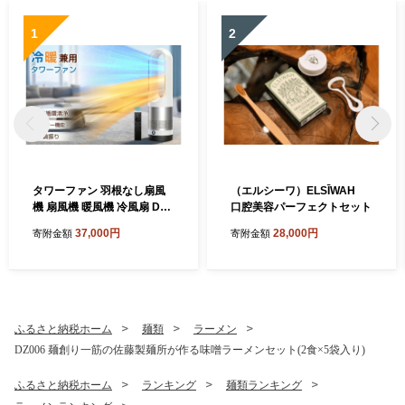
1
2
タワーファン 羽根なし扇風
（エルシーワ）ELSĪWAH
機 扇風機 暖風機 冷風扇 DC
口腔美容パーフェクトセット
モーター 静音運転 サーキュ
37,000円
28,000円
寄附金額
寄附金額
レーター 8段階送風 強風 大
風量 100°左右首振り 9H切タ
イマー 省エネ 節電対策 お手
入れ簡単 省スペース 組み立
て不要 リモコン付 部屋 リビ
ング
ふるさと納税ホーム
麺類
ラーメン
DZ006 麺創り一筋の佐藤製麺所が作る味噌ラーメンセット(2食×5袋入り)
ふるさと納税ホーム
ランキング
麺類ランキング