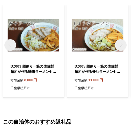
DZ003 麺創り一筋の佐藤製
DZ005 麺創り一筋の佐藤製
麺所が作る味噌ラーメンセッ
麺所が作る醤油ラーメンセッ
ト(2食×3袋入り)
ト(2食×5袋入り)
8,000円
11,000円
寄附金額
寄附金額
千葉県松戸市
千葉県松戸市
この自治体のおすすめ返礼品