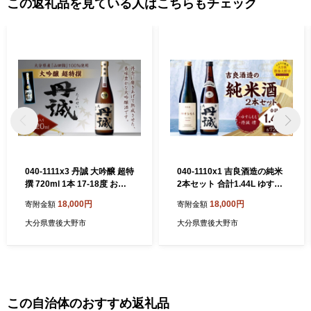
この返礼品を見ている人はこちらもチェック
040-1111x3 丹誠 大吟醸 超特
040-1110x1 吉良酒造の純米
撰 720ml 1本 17-18度 お酒
2本セット 合計1.44L ゆすら
酒 日本酒 大吟醸酒
もも 丹誠 禮 特別純米 各1本
18,000円
18,000円
寄附金額
寄附金額
720ml お酒 酒 日本酒 純米酒
大分県豊後大野市
大分県豊後大野市
この自治体のおすすめ返礼品