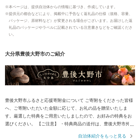
本ページは、提供自治体からの情報に基づき、作成しています。
提供元の都合などにより、掲載中に予告なく返礼品の仕様（規格、容量、
パッケージ、原材料など）が変更される場合がございます。お届けした返
礼品のパッケージやラベルに記載されている注意書きなどをご確認くださ
い。
大分県豊後大野市のご紹介
豊後大野市ふるさと応援寄附金について ご寄附をくださった皆様
へ、ご寄附いただいた金額に応じて、お礼の品を贈呈いたしま
す。厳選した特典をご用意いたしましたので、お好みの特典をお
選びください。 【ご注意】 ・特典商品の送付は、豊後大野市外に
お住まいの方に限らせていただきます。 ・寄附につきましては、
自治体紹介をもっと見る
年度内の回数制限は現在設けておりません。 ・パッケージが異な