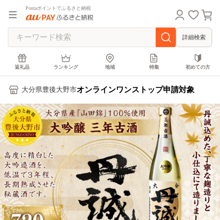
Pontaポイントでふるさと納税
詳細検索
返礼品
ランキング
地域
特集
初めての方
オンラインワンストップ申請対象
大分県豊後大野市