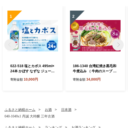
1
2
022-518 塩とカボス 495ml×
186-1340 台湾紅焼き黒毛和
24本 かぼす なずな ジュース
牛煮込み （ 牛肉のスープ ）
スポーツドリンク
200g × 8個 セット お肉 肉 ニ
10,000円
34,000円
寄附金額
寄附金額
ク にく 牛肉 牛 黒毛和牛 和
牛 台湾紅焼き 煮込み スープ
レトルト食品 レトルト 食品
スパイス
ふるさと納税ホーム
お酒
日本酒
040-1049x1 丹誠 大吟醸 三年古酒
ふるさと納税ホーム
ランキング
お酒ランキング