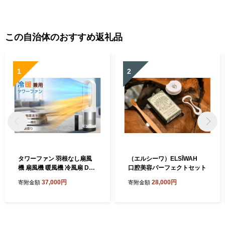
この自治体のおすすめ返礼品
1
2
タワーファン 羽根なし扇風
（エルシーワ）ELSĪWAH
機 扇風機 暖風機 冷風扇 DC
口腔美容パーフェクトセット
モーター 静音運転 サーキュ
37,000円
28,000円
寄附金額
寄附金額
レーター 8段階送風 強風 大
風量 100°左右首振り 9H切タ
イマー 省エネ 節電対策 お手
入れ簡単 省スペース 組み立
て不要 リモコン付 部屋 リビ