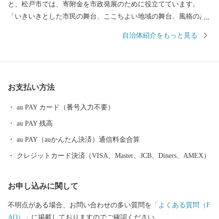
と、松戸市では、寄附金を市政発展のために役立てています。
「いきいきとした市民の舞台、ここちよい地域の舞台、風格のあ
る都市の舞台のあるまち・まつど」3つの舞台に薫る自然や文化・
自治体紹介をもっと見る
芸術などの豊かさの中で、賑わいや和みを享受し、互いを尊重し
ながら「元気な松戸」「魅力的なふるさと松戸」づくりを進めて
まいります。 皆様のご寄附、ご支援をお待ちしております。 ■□
■……………………………………………………… お礼の品・証明
お支払い方法
書等のお問い合わせはこちらへ 松戸市ふるさと納税事務局 電話
：050-3146-0806（平日9：00～18：00） ＦＡＸ：050-3488-0889 メ
au PAY カード（番号入力不要）
ール：matsudo@furusato-bpo.com
au PAY 残高
………………………………………………………■□■
au PAY（auかんたん決済）通信料金合算
クレジットカード決済（VISA、Master、JCB、Diners、AMEX）
お申し込みに関して
不明点がある場合、お問い合わせの多い質問を
「よくある質問（F
AQ）」
に掲載しておりますのでご確認ください。