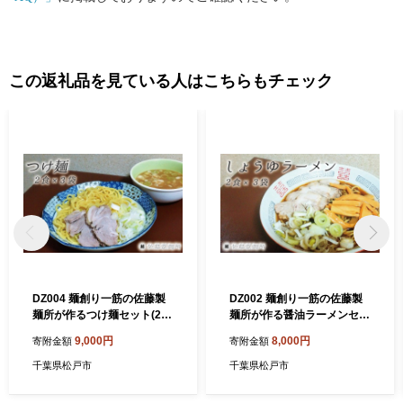
この返礼品を見ている人はこちらもチェック
DZ004 麺創り一筋の佐藤製
DZ002 麺創り一筋の佐藤製
麺所が作るつけ麺セット(2食
麺所が作る醤油ラーメンセッ
×3袋入り)
ト(2食×3袋入り)
9,000円
8,000円
寄附金額
寄附金額
千葉県松戸市
千葉県松戸市