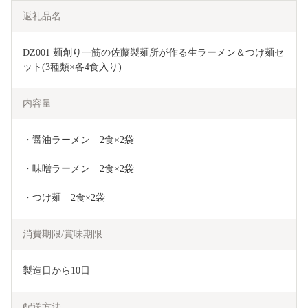
返礼品名
DZ001 麺創り一筋の佐藤製麺所が作る生ラーメン＆つけ麺セ
ット(3種類×各4食入り)
内容量
・醤油ラーメン　2食×2袋
・味噌ラーメン　2食×2袋
・つけ麺　2食×2袋
消費期限/賞味期限
製造日から10日
配送方法