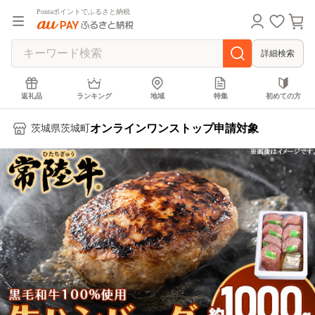
Pontaポイントでふるさと納税
詳細検索
返礼品
ランキング
地域
特集
初めての方
オンラインワンストップ申請対象
茨城県茨城町