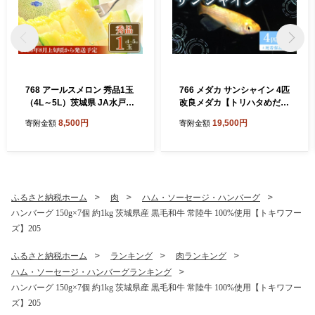
768 アールスメロン 秀品1玉
766 メダカ サンシャイン 4匹
（4L～5L）茨城県 JA水戸
改良メダカ【トリハタめだ
フルーツ 果物
か】
8,500円
19,500円
寄附金額
寄附金額
ふるさと納税ホーム
肉
ハム・ソーセージ・ハンバーグ
ハンバーグ 150g×7個 約1kg 茨城県産 黒毛和牛 常陸牛 100%使用【トキワフー
ズ】205
ふるさと納税ホーム
ランキング
肉ランキング
ハム・ソーセージ・ハンバーグランキング
ハンバーグ 150g×7個 約1kg 茨城県産 黒毛和牛 常陸牛 100%使用【トキワフー
ズ】205