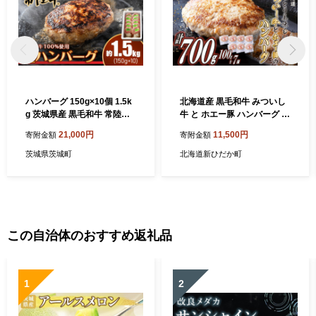
ハンバーグ 150g×10個 1.5k
北海道産 黒毛和牛 みついし
g 茨城県産 黒毛和牛 常陸牛
牛 と ホエー豚 ハンバーグ 計
100%使用 【トキワフーズ】
700g (100g×7個)
21,000円
11,500円
寄附金額
寄附金額
019
茨城県茨城町
北海道新ひだか町
この自治体のおすすめ返礼品
1
2