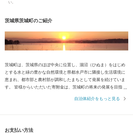
い。
茨城県茨城町のご紹介
茨城町は、茨城県のほぼ中央に位置し、涸沼（ひぬま）をはじめ
とする水と緑の豊かな自然環境と県都水戸市に隣接し生活環境に
恵まれ、都市部と農村部が調和したまちとして発展を続けていま
す。 皆様からいただいた寄附金は、茨城町の将来の発展を目指
し、茨城町の明るい未来を築くために、住み良い環境のもととな
自治体紹介をもっと見る
る「美しい自然を守る」ことやその原動力となる「ひとづくり」
などに大切に活用します。 茨城町を離れて頑張っている皆様、ま
た、茨城町へ来られたことのある方や関心をお持ちの皆様からの
温かい『応援』をお待ちしております。
お支払い方法