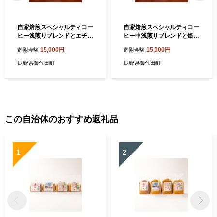
自家焙煎スペシャルティコー
自家焙煎スペシャルティコー
ヒー浅煎りブレンドとエチオ
ヒー中浅煎りブレンドと焙煎
ピアイルガチェフェのセット
士お勧めのシングルオリジン
15,000円
15,000円
寄附金額
寄附金額
(豆のまま)【1132646】
ストレート(粉)【1132648】
長野県御代田町
長野県御代田町
この自治体のおすすめ返礼品
1
2