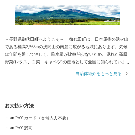
～長野県御代田町へようこそ～ 御代田町は、日本屈指の活火山
である標高2,568mの浅間山の南麓に広がる地域にあります。気候
は年間を通して涼しく、降水量が比較的少ないため、優れた高原
野菜(レタス、白菜、キャベツ)の産地として全国に知られていま
す。その他には精密機械工業、食品加工と製造業が盛んであり、
自治体紹介をもっと見る
北陸新幹線や上信越道など、首都圏とのアクセス環境も整ってお
り、利便性と環境面に恵まれた、暮らしやすい自然豊かな高原の
町です。そして、人口増加率は長野県下でもトップクラスを誇
り、年少人口や生産年齢人口の比率も高く、若い世代が多く暮ら
お支払い方法
す町となっています。 また、毎年7月の最終土曜日には「信
州・御代田龍神まつり」が開催されます。御代田町の夏の一大イ
au PAY カード（番号入力不要）
ベントです。
au PAY 残高