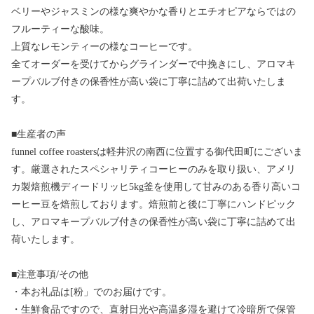
ベリーやジャスミンの様な爽やかな香りとエチオピアならではの
フルーティーな酸味。
上質なレモンティーの様なコーヒーです。
全てオーダーを受けてからグラインダーで中挽きにし、アロマキ
ープバルブ付きの保香性が高い袋に丁寧に詰めて出荷いたしま
す。
■生産者の声
funnel coffee roastersは軽井沢の南西に位置する御代田町にございま
す。厳選されたスペシャリティコーヒーのみを取り扱い、アメリ
カ製焙煎機ディードリッヒ5kg釜を使用して甘みのある香り高いコ
ーヒー豆を焙煎しております。焙煎前と後に丁寧にハンドピック
し、アロマキープバルブ付きの保香性が高い袋に丁寧に詰めて出
荷いたします。
■注意事項/その他
・本お礼品は[粉」でのお届けです。
・生鮮食品ですので、直射日光や高温多湿を避けて冷暗所で保管