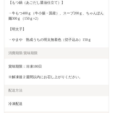
【もつ鍋（あごだし醤油仕立て）】
・牛もつ400ｇ（牛小腸・国産）、スープ200ｇ、ちゃんぽん
麺300ｇ（150ｇ×2）
【明太子】
・やまや　熟成うちの明太無着色（切子込み）150ｇ
消費期限/賞味期限
賞味期限：冷凍180日
※解凍後２週間以内にお召し上がりください。
配送方法
冷凍配送