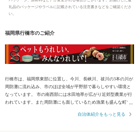
礼品のパッケージやラベルに記載されている注意書きなどをご確認くださ
い。
福岡県行橋市のご紹介
行橋市は、福岡県東部に位置し、今川、長峡川、祓川の3本の川が
周防灘に流れ込み、市のほぼ全域が平野部で暮らしやすい環境と
なっています。 市の南西部には水田地帯が広がり近郊型農業が行
われています。また周防灘にも面しているため漁業も盛んな町で
す。 近年では、市内を通る東九州自動車道、国道201号バイパス
自治体紹介をもっと見る
が開通し一層インフラの整備が進み、京築地区の中核都市として
着実に発展を続けています。 ふるさと納税専用番号（フリーダイ
ヤル） （ゆくはし ゴー） 0120 - 1984 - 50 ふるさと