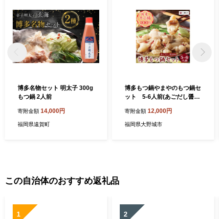
博多名物セット 明太子 300g
博多もつ鍋やまやのもつ鍋セ
もつ鍋 2人前
ット 5-6人前(あごだし醤油
味)(大野城市)_ もつ鍋 あごだ
14,000円
12,000円
寄附金額
寄附金額
し 醤油味 やまや メーカー 福
岡 人気 おすすめ 送料込み 贈
福岡県遠賀町
福岡県大野城市
答 ギフト 名物 博多 冷凍 【1
260007】
この自治体のおすすめ返礼品
1
2