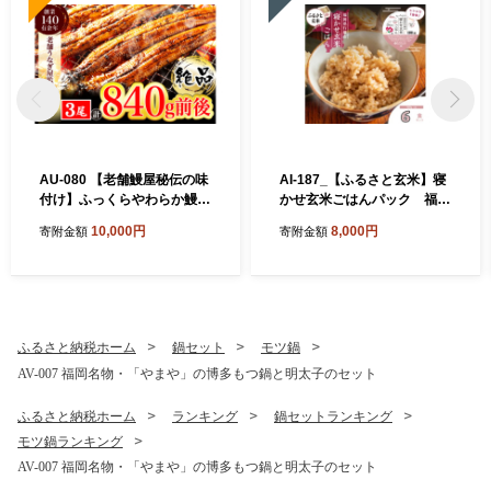
AU-080 【老舗鰻屋秘伝の味
AI-187_【ふるさと玄米】寝
付け】ふっくらやわらか鰻の
かせ玄米ごはんパック 福岡
蒲焼3尾（280g前後×3尾）
県行橋市産【160g×6食セッ
10,000円
8,000円
寄附金額
寄附金額
ト】
ふるさと納税ホーム
鍋セット
モツ鍋
AV-007 福岡名物・「やまや」の博多もつ鍋と明太子のセット
ふるさと納税ホーム
ランキング
鍋セットランキング
モツ鍋ランキング
AV-007 福岡名物・「やまや」の博多もつ鍋と明太子のセット