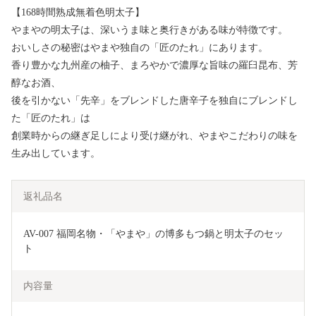
【168時間熟成無着色明太子】
やまやの明太子は、深いうま味と奥行きがある味が特徴です。
おいしさの秘密はやまや独自の「匠のたれ」にあります。
香り豊かな九州産の柚子、まろやかで濃厚な旨味の羅臼昆布、芳
醇なお酒、
後を引かない「先辛」をブレンドした唐辛子を独自にブレンドし
た「匠のたれ」は
創業時からの継ぎ足しにより受け継がれ、やまやこだわりの味を
生み出しています。
返礼品名
AV-007 福岡名物・「やまや」の博多もつ鍋と明太子のセッ
ト
内容量