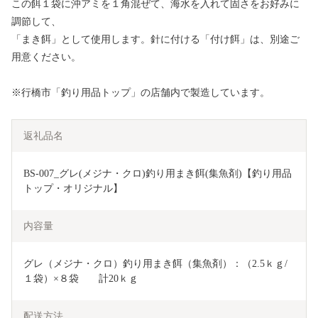
この餌１袋に沖アミを１角混ぜて、海水を入れて固さをお好みに
調節して、
「まき餌」として使用します。針に付ける「付け餌」は、別途ご
用意ください。
※行橋市「釣り用品トップ」の店舗内で製造しています。
返礼品名
BS-007_グレ(メジナ・クロ)釣り用まき餌(集魚剤)【釣り用品
トップ・オリジナル】
内容量
グレ（メジナ・クロ）釣り用まき餌（集魚剤）：（2.5ｋｇ/
１袋）×８袋　　計20ｋｇ
配送方法