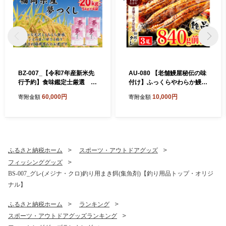
BZ-007_【令和7年産新米先
AU-080 【老舗鰻屋秘伝の味
行予約】食味鑑定士厳選
付け】ふっくらやわらか鰻の
福岡県産夢つくし20kg（5kg
蒲焼3尾（280g前後×3尾）
60,000円
10,000円
寄附金額
寄附金額
×4)
ふるさと納税ホーム
スポーツ・アウトドアグッズ
フィッシンググッズ
BS-007_グレ(メジナ・クロ)釣り用まき餌(集魚剤)【釣り用品トップ・オリジ
ナル】
ふるさと納税ホーム
ランキング
スポーツ・アウトドアグッズランキング