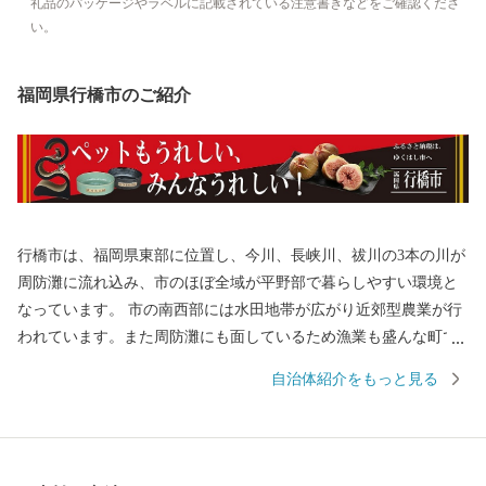
礼品のパッケージやラベルに記載されている注意書きなどをご確認くださ
い。
福岡県行橋市のご紹介
行橋市は、福岡県東部に位置し、今川、長峡川、祓川の3本の川が
周防灘に流れ込み、市のほぼ全域が平野部で暮らしやすい環境と
なっています。 市の南西部には水田地帯が広がり近郊型農業が行
われています。また周防灘にも面しているため漁業も盛んな町で
す。 近年では、市内を通る東九州自動車道、国道201号バイパス
自治体紹介をもっと見る
が開通し一層インフラの整備が進み、京築地区の中核都市として
着実に発展を続けています。 ふるさと納税専用番号（フリーダイ
ヤル） （ゆくはし ゴー） 0120 - 1984 - 50 ふるさと
納税専用メールアドレス furusato@city.yukuhashi.lg.jp