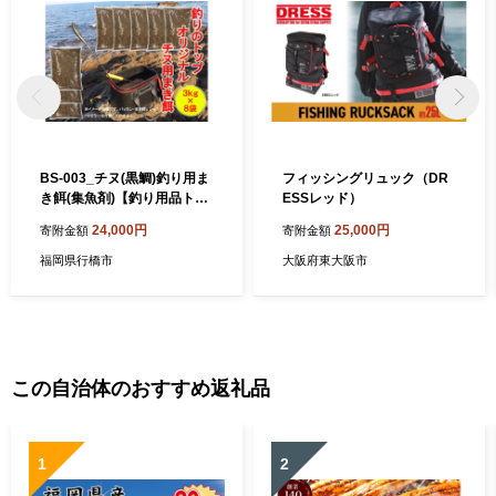
BS-003_チヌ(黒鯛)釣り用ま
フィッシングリュック（DR
き餌(集魚剤)【釣り用品トッ
ESSレッド）
プ・オリジナル】
24,000円
25,000円
寄附金額
寄附金額
福岡県行橋市
大阪府東大阪市
この自治体のおすすめ返礼品
1
2