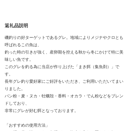
返礼品説明
磯釣りの好ターゲットであるグレ。地域によりメジナやクロとも
呼ばれるこの魚は、
釣った時の引きが強く、産卵期を控える秋から冬にかけて特に美
味しい魚です。
このグレを釣る為に当店が作り上げた「まき餌（集魚剤）」で
す。
長年グレ釣り愛好家にご好評をいただき、ご利用いただいてまい
りました。
パン粉・麦・ヌカ・牡蠣殻・香料・オカラ・でん粉などをブレン
ドしており、
非常にグレが好む餌となっております。
「おすすめの使用方法」