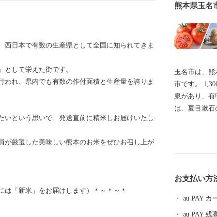
熊本県玉名
、西日本で有数の生産県として全国に知られてきま
」として栄えた街です。
玉名市は、熊
行われ、県内でも有数の作付面積と生産量を誇りま
市です。 1,300余年の歴史と泉質の優秀さを誇る玉名温
泉があり、有
は、夏目漱石
たいという思いで、発送直前に精米しお届けいたし
います。日本
に登録された
員が厳選した美味しい熊本のお米をぜひお召し上が
土地も魅力の一つです。 また2
モデルの一人
です。金栗四
お支払い方
樹立し、日本
には「新米」をお届けします）＊～＊～＊
た。金栗四三
au PAY
ため、後世ま
au PAY 残