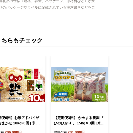
返礼品の仕様（規格、容量、パッケージ、原材料など）が変
品のパッケージやラベルに記載されている注意書きなどをご
こちらもチェック
期便6回】お米アドバイザ
【定期便3回】 かめまる農園 「
まかせ 10kg×6回 | 米 こ
ひのひかり 」 15kg × 3回 | 米
米 おこめ 白米 精米 定期
こめ お米 おこめ 白米 精米 ヒノ
206,000円
201,000円
金額
寄附金額