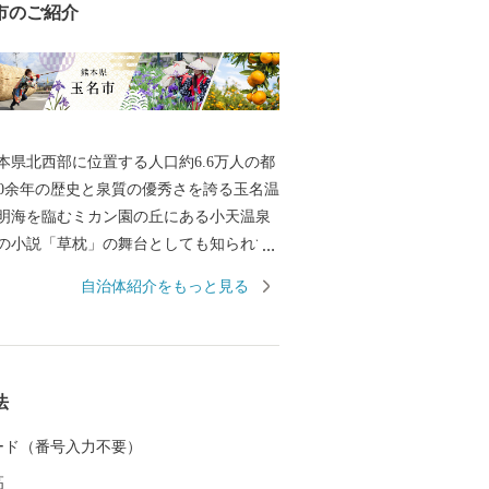
市のご紹介
本県北西部に位置する人口約6.6万人の都
明海を臨むミカン園の丘にある小天温泉
の小説「草枕」の舞台としても知られて
一の生産量を誇るミニトマトや日本遺産
自治体紹介をもっと見る
菊池川流域産のお米がとれる自然豊かな
019年大河ドラマ主人公
「日本マラソンの父・金栗四三」の故郷
三はマラソン選手として3度の世界記録を
法
人で初めてオリンピックに出場しまし
の大きな功績を多くの人に知ってもらう
 カード（番号入力不要）
で伝るために、街は観光地の整備や特産
高