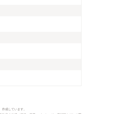
いただいた情
行・返礼品発
いたしません
、作成しています。