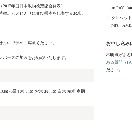
品の開発で活気に満
2012年度日本穀物検定協会発表）
を通して玉名
au PAY
特徴。ヒノヒカリに並び熊本を代表するお米。
運んでみてください。 【重要：
クレジットカ
ップ特例申請
ners、AM
プ特例申請書
す。 ・ワン
せんので予めご容赦ください。
お申し込み
名市からのご
す。 【お問合せ先】 ◇返礼品（資料請求）に関するお
不明点がある
ンバーズの加入をお勧めいたします。
問合せ Tel：
ある質問（FA
務局 (9:00～1
ださい。
するお問合せ T
興課ふるさと納
始除く) ※お申込み・お問合せいただきました場合、
g×6回 | 米 こめ お米 おこめ 白米 精米 定期 
お問合せ内容
ふるさと納税
市役所担当部
礼品に関する
は、返礼品提