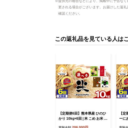
提供元の都合などにより、掲載中に予告なく
更される場合がございます。お届けした返礼
確認ください。
この返礼品を見ている人は
【定期便6回】熊本県産 ひのひ
【定
かり 10kg×6回 | 米 こめ お米 お
ーにお
こめ 白米 精米 定期 定期便 熊本
め お
206,000円
寄附金額
寄附