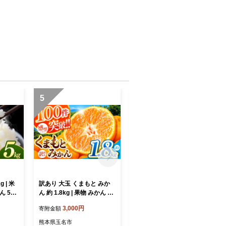
5
6
 | 米
訳あり 大玉 くまもと みか
玉名市産 大玉トマト 1kg
ん 5キ
ん 約 1.8kg | 果物 みかん く
（3～5玉） | 野菜 やさい ト
県産 熊
だもの みかん フルーツ み
マト ミニトマト 特選 熊本
3,000円
4,800円
寄附金額
寄附金額
かん 柑橘 みかん 柑橘類 み
県 玉名市
かん ミカン 家庭用 みかん
熊本県玉名市
熊本県玉名市