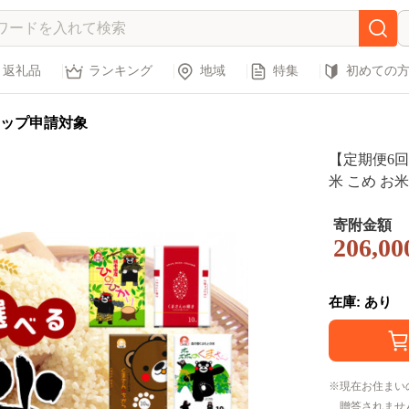
返礼品
ランキング
地域
特集
初めての
ップ申請対象
【定期便6回】
米 こめ お米
県 玉名市
寄附金額
206,00
在庫: あり
現在お住まい
贈答されませ