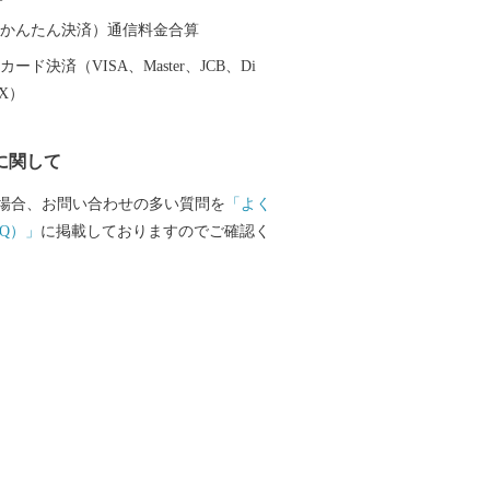
ち溢れています。 ふるさと寄附金
の魅力に触れていただき是非玉名に足を
（auかんたん決済）通信料金合算
受領書およびワンスト
ード決済（VISA、Master、JCB、Di
書について】 ・受領書およびワンストッ
EX）
は、寄附から約１カ月後に発送致しま
ストップ特例申請書をお急ぎの方は、「玉
に関して
案内」からダウンロードをお願いしま
場合、お問い合わせの多い質問を
「よく
050-3146-0828 玉名市ふるさと納税事
Q）」
に掲載しておりますのでご確認く
8:00、土日祝・年末年始除く) ◇制度に関
el：0968-75-1421 玉名市役所地域振
税担当 (8:30～17:15、土日祝・年末年
および個人情報につきましては、玉名市
事務局（ふるさとチョイス）および玉名
署にて共有させていただきます。また返
情報（お名前やお届け先等）について
供事業者にも共有させていただきます。