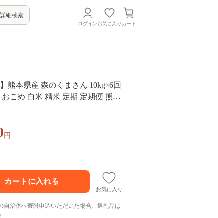
詳細検索
ログイン
お気に入り
カート
方
熊本県産 森のくまさん 10kg×6回 |
 おこめ 白米 精米 定期 定期便 熊本
0
円
お気に入り
の自治体へ寄附申込いただいた場合、返礼品は
ん。