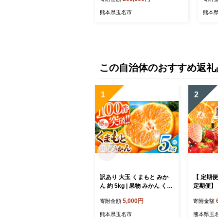
県 玉名市
定期
熊本県玉名市
熊本
この自治体のおすすめ返礼
1
2
訳あり 大玉 くまもと みか
【 定期便
ん 約 5kg | 果物 みかん くだ
定期便】 
もの みかん フルーツ みか
ーツ 選
5,000円
寄附金額
寄附金額
ん 柑橘 みかん 柑橘類 みか
ご みかん
ん ミカン 家庭用 みかん 熊
どう メ
熊本県玉名市
熊本県玉