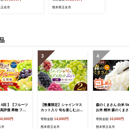
便 熊本県 玉名市
ヒカリ 熊本県 玉名市 定期 定期
便
県玉名市
熊本県玉名市
品
3
4
 4回 】【フルーツ
【数量限定】シャインマス
森のくまさん 白米 5kg
高評価 果物 フル
カット入り 旬を楽しむぶど
お米 精米 森のくまさ
べる発送回数 （いち
う2種セット | フルーツ 果物
ロ 国産 国産米 熊本
60,000円
14,000円
10,000円
寄附金額
寄附金額
 不知火 スイカ ぶ
くだもの ぶどう ブドウ 葡
本県 玉名市
ロン シャインマスカ
萄 種なし 熊本県 玉名市 ぶ
名市
熊本県玉名市
熊本県玉名市