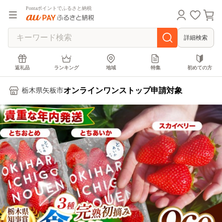
Pontaポイントでふるさと納税
詳細検索
返礼品
ランキング
地域
特集
初めての方
オンラインワンストップ申請対象
栃木県矢板市