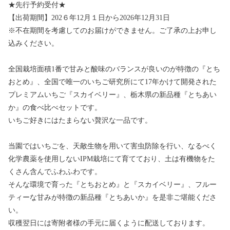
★先行予約受付★
【出荷期間】202６年12月１日から2026年12月31日
※不在期間を考慮してのお届けができません。ご了承の上お申し
込みください。
全国栽培面積1番で甘みと酸味のバランスが良いのが特徴の『とち
おとめ』、全国で唯一のいちご研究所にて17年かけて開発された
プレミアムいちご『スカイベリー』、栃木県の新品種『とちあい
か』の食べ比べセットです。
いちご好きにはたまらない贅沢な一品です。
当園ではいちごを、天敵生物を用いて害虫防除を行い、なるべく
化学農薬を使用しないIPM栽培にて育てており、土は有機物をた
くさん含んでふわふわです。
そんな環境で育った『とちおとめ』と『スカイベリー』、フルー
ティーな甘みが特徴の新品種『とちあいか』を是非ご堪能くださ
い。
収穫翌日には寄附者様の手元に届くように配送しております。