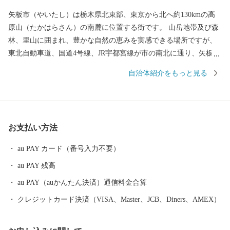
矢板市（やいたし）は栃木県北東部、東京から北へ約130kmの高
原山（たかはらさん）の南麓に位置する街です。 山岳地帯及び森
林、里山に囲まれ、豊かな自然の恵みを実感できる場所ですが、
東北自動車道、国道4号線、JR宇都宮線が市の南北に通り、矢板駅
と片岡駅の2つの駅を擁する大変交通の便の良いところでもありま
自治体紹介をもっと見る
す。 矢板市のシンボルでもある高原山には県民の森や八方ヶ原が
あり、春・夏には新緑や約20万株のレンゲツツジの群生、秋には
素晴らしい紅葉や黄金色の稲穂に市の特産物であるリンゴが実る
風景、冬はスノーシューハイキングや雪遊び、満天の星空を楽し
お支払い方法
むことができます。 全国的に有名な観光地である日光や那須高
原、県都の宇都宮、いずれも車で1時間程度の場所に位置している
au PAY カード（番号入力不要）
ため、矢板市を拠点に栃木を満喫することもおすすめです。
au PAY 残高
au PAY（auかんたん決済）通信料金合算
クレジットカード決済（VISA、Master、JCB、Diners、AMEX）