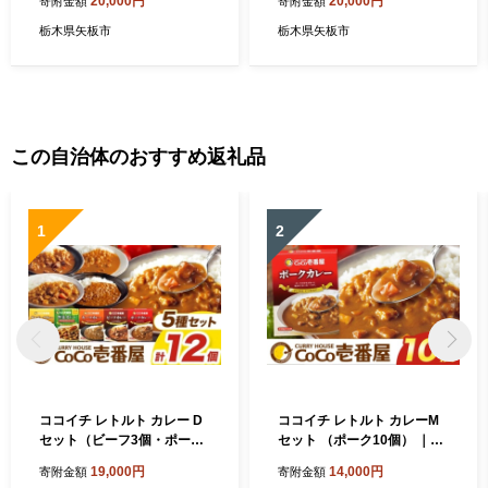
20,000円
20,000円
寄附金額
寄附金額
あいか とちおとめ スカイベ
カイベリー）
リー ミルキーベリー
栃木県矢板市
栃木県矢板市
この自治体のおすすめ返礼品
1
2
ココイチ レトルト カレー D
ココイチ レトルト カレーM
セット（ビーフ3個・ポーク
セット （ポーク10個） ｜Co
3個・甘口2個・野菜2個・キ
Co壱番屋 常温保存 非常食 簡
19,000円
14,000円
寄附金額
寄附金額
ーマ2個）｜CoCo壱番屋 常
単 時短