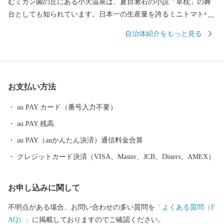
むミカン園の丘にある小天温泉は、夏目漱石の小説「草枕」の舞
台としても知られています。日本一の生産量を誇るミニトマトや
日本遺産に登録された菊池川流域産のお米がとれる自然豊かな土
自治体紹介をもっと見る
地も魅力の一つです。 また2019年大河ドラマ主人公モデルの一人
「日本マラソンの父・金栗四三」の故郷です。金栗四三はマラソ
ン選手として3度の世界記録を樹立し、日本人で初めてオリンピッ
クに出場しました。金栗四三の大きな功績を多くの人に知っても
お支払い方法
らうため、後世まで伝るために、街は観光地の整備や特産品の開
発で活気に満ち溢れています。 ふるさと寄附金を通して玉名の魅
au PAY カード（番号入力不要）
力に触れていただき是非玉名に足を運んでみてください。 【重
au PAY 残高
要：受領書およびワンストップ特例申請書について】 ・受領書お
よびワンストップ特例申請書は、寄附から約１カ月後に発送致し
au PAY（auかんたん決済）通信料金合算
ます。 ・ワンストップ特例申請書をお急ぎの方は、「玉名市から
クレジットカード決済（VISA、Master、JCB、Diners、AMEX）
のご案内」からダウンロードをお願いします。 【お問合せ先】 ◇
返礼品（資料請求）に関するお問合せ Tel：050-3146-0828 玉
お申し込みに関して
名市ふるさと納税事務局 (9:00～18:00、土日祝・年末年始除く) ◇
制度に関するお問合せ Tel：0968-75-1421 玉名市役所地域振興
不明点がある場合、お問い合わせの多い質問を
「よくある質問（F
課ふるさと納税担当 (8:30～17:15、土日祝・年末年始除く) ※お申
AQ）」
に掲載しておりますのでご確認ください。