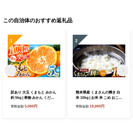
この自治体のおすすめ返礼品
1
2
訳あり 大玉 くまもと みかん
熊本県産 くまさんの輝き 白
約 5kg | 果物 みかん くだも
米 10kg | お米 米 こめ おこめ
の みかん フルーツ みかん 柑
精米 白米 5キロ 10キロ 15キ
5,000円
19,000円
寄附金額
寄附金額
橘 みかん 柑橘類 みかん ミカ
ロ 20キロ フードロス 国産
ン 家庭用 みかん 熊本県 みか
国産米 くまもと 熊本 熊本県
ん 玉名市 みかん
玉名市 玉名