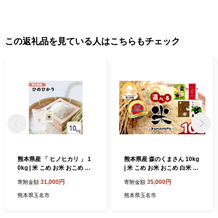
込み・お問合せいただきました場合、お問合せ内容および個人情
報につきましては、玉名市ふるさと納税事務局（ふるさとチョイ
ス）および玉名市役所担当部署にて共有させていただきます。ま
た返礼品に関する情報（お名前やお届け先等）については、返礼
この返礼品を見ている人はこちらもチェック
品提供事業者にも共有させていただきます。 いただいた情報はふ
るさと納税に関する必要書類発行・返礼品発送・その他運用・事
務対応以外には使用いたしません。
熊本県産 「 ヒノヒカリ 」 1
熊本県産 森のくまさん 10kg
0kg | 米 こめ お米 おこめ 白
| 米 こめ お米 おこめ 白米 精
米 精米 ひのひかり 熊本県 玉
米 熊本県 玉名市
31,000円
35,000円
寄附金額
寄附金額
名市
熊本県玉名市
熊本県玉名市