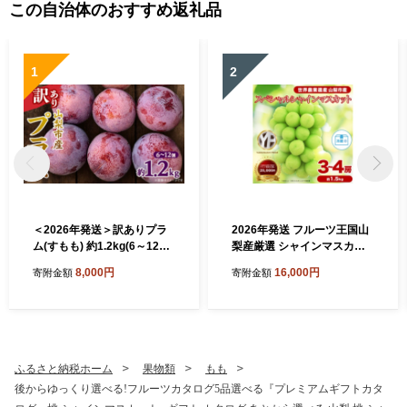
この自治体のおすすめ返礼品
1
2
＜2026年発送＞訳ありプラ
2026年発送 フルーツ王国山
ム(すもも) 約1.2kg(6～12個)
梨産厳選 シャインマスカッ
【1714479】
ト 3～4房(約1.5kg)【15017
8,000円
16,000円
寄附金額
寄附金額
67】
ふるさと納税ホーム
果物類
もも
後からゆっくり選べる!フルーツカタログ5品選べる『プレミアムギフトカタ