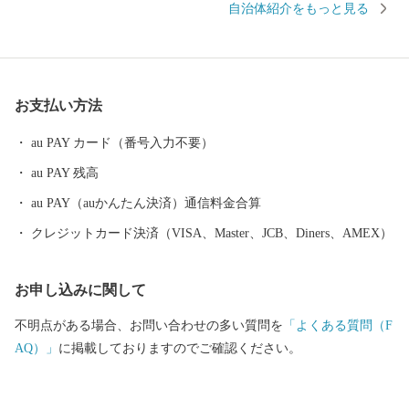
自治体紹介をもっと見る
の恩恵を受け、なだらかな斜面や平坦地に広がる桃・ぶどうの果
樹園は、美しい景観をおりなすとともに、県内有数の生産量を誇
っています。 山梨市を含む峡東地域の扇状地に適応した果樹農業
システムが令和4年7月世界農業遺産に認定されました。 扇状地特
お支払い方法
有の変化に富んだ気象条件に適応するため、多品目・多品種の果
樹が栽培されてきました。また、複雑な扇状地の土地の特性や環
au PAY カード（番号入力不要）
境を巧みに利用してきたことで、独特のランドスケープ（土地の
au PAY 残高
上に農林水産業の営みを展開し、それが現す一つの地域的まとま
り）が形成され、四季折々に美しい農村風景を創り出していま
au PAY（auかんたん決済）通信料金合算
す。
クレジットカード決済（VISA、Master、JCB、Diners、AMEX）
お申し込みに関して
不明点がある場合、お問い合わせの多い質問を
「よくある質問（F
AQ）」
に掲載しておりますのでご確認ください。