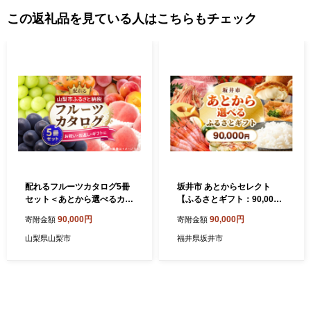
この返礼品を見ている人はこちらもチェック
配れるフルーツカタログ5冊
坂井市 あとからセレクト
セット＜あとから選べるカタ
【ふるさとギフト：90,000
ログギフト＞山梨セレクト_
円】 お米 コシヒカリ 海鮮 魚
90,000円
90,000円
寄附金額
寄附金額
カタログギフト カタログ ギ
介類 甘えび 若狭牛 家具 アウ
フト 贈答 プレゼント 選べる
トドア用品 肉 優待券 宿泊券
山梨県山梨市
福井県坂井市
果物 くだもの フルーツ 山梨
旅行 チケット ゆっくり選べ
贈り物 お返し お配り スイー
る あとから選べる ふるさと
ツ 酒 サーモン 人気 おすすめ
納税 カタログギフト [gift-00
セレクト 【1485130】
9]