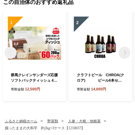
この自治体のおすすめ返礼品
1
2
群馬クレインサンダーズ応援
クラフトビール CHROA(ク
ソフトパックティッシュ 400
ロア) ビール6本セッ
枚(200組)×60パック_ティッ
ト 非熱処理(生)【1445158】
12,500円
14,000円
寄附金額
寄附金額
シュ ペーパー まとめ買い 消
耗品 日用品 群馬県 太田市 送
料無料【1422589】
ふるさと納税ホーム
野菜類
人参・大根・他根菜
掘ったままの大和芋 約2kg×3ケース【1210037】