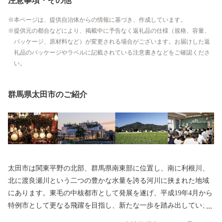
注意事項・その他
本ページは、提供自治体からの情報に基づき、作成しています。
提供元の都合などにより、掲載中に予告なく返礼品の仕様（規格、容量、
パッケージ、原材料など）が変更される場合がございます。お届けした返
礼品のパッケージやラベルに記載されている注意書きなどをご確認くださ
い。
群馬県太田市のご紹介
太田市は関東平野の北部、群馬県南東部に位置し、南に利根川、
北に渡良瀬川という二つの豊かな水量を誇る河川に挟まれた地域
にあります。東毛の中核都市として発展を遂げ、平成19年4月から
特例市として更なる飛躍を目指し、新たな一歩を踏み出していま
す。