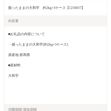
掘ったままの大和芋　約2kg×3ケース【1210037】
内容量
■お礼品の内容について
・掘ったままの大和芋[約2kg×3ケース]
原産地:群馬県
■原材料
大和芋
消費期限/賞味期限