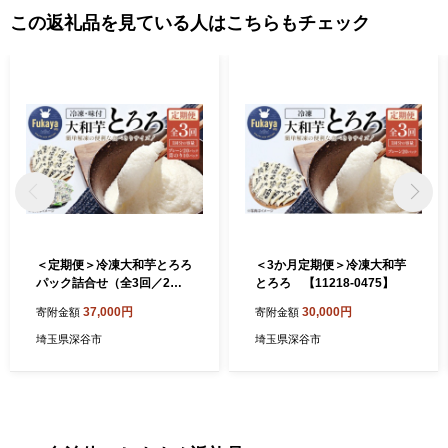
この返礼品を見ている人はこちらもチェック
＜定期便＞冷凍大和芋とろろ
＜3か月定期便＞冷凍大和芋
パック詰合せ（全3回／2か
とろろ 【11218-0475】
月毎に配送） 【11218-046
37,000円
30,000円
寄附金額
寄附金額
2】
埼玉県深谷市
埼玉県深谷市