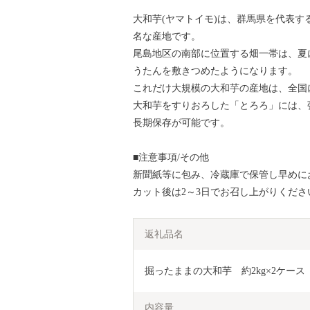
大和芋(ヤマトイモ)は、群馬県を代表
名な産地です。
尾島地区の南部に位置する畑一帯は、夏
うたんを敷きつめたようになります。
これだけ大規模の大和芋の産地は、全国
大和芋をすりおろした「とろろ」には、
長期保存が可能です。
■注意事項/その他
新聞紙等に包み、冷蔵庫で保管し早めに
カット後は2～3日でお召し上がりくださ
返礼品名
掘ったままの大和芋　約2kg×2ケース【1
内容量