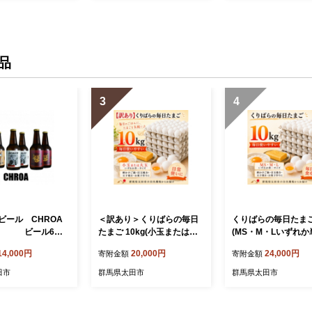
品
3
4
ビール CHROA
＜訳あり＞くりばらの毎日
くりばらの毎日たまご
ア) ビール6本
たまご 10kg(小玉または大
(MS・M・Lいずれ
熱処理(生)【1445
玉)【1748493】
イズ)【1748492】
14,000円
20,000円
24,000円
寄附金額
寄附金額
田市
群馬県太田市
群馬県太田市