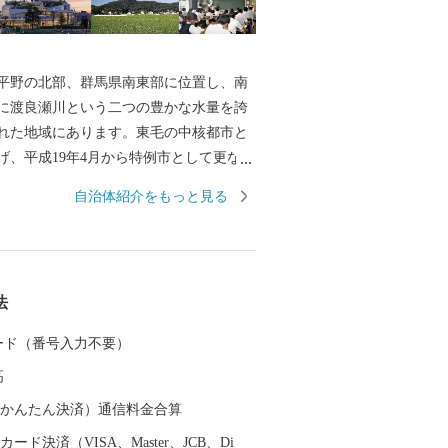
平野の北部、群馬県南東部に位置し、南
に渡良瀬川という二つの豊かな水量を誇
れた地域にあります。東毛の中核都市と
げ、平成19年4月から特例市として更なる
、新たな一歩を踏み出しています。
自治体紹介をもっと見る
法
 カード（番号入力不要）
高
（auかんたん決済）通信料金合算
ード決済（VISA、Master、JCB、Di