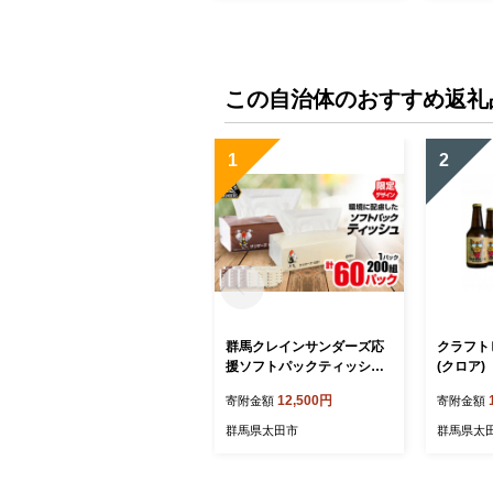
この自治体のおすすめ返礼
1
2
群馬クレインサンダーズ応
クラフト
援ソフトパックティッシュ
(クロ
400枚(200組)×60パック_テ
セット 非
12,500円
寄附金額
寄附金額
ィッシュ ペーパー まとめ買
158】
い 消耗品 日用品 群馬県 太
群馬県太田市
群馬県太
田市 送料無料【1422589】