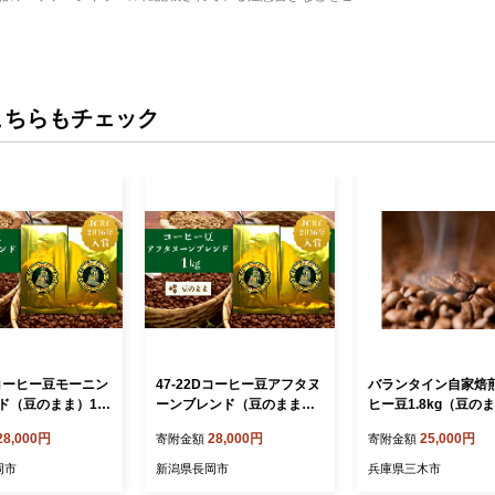
こちらもチェック
Dコーヒー豆モーニン
47-22Dコーヒー豆アフタヌ
バランタイン自家焙
ド（豆のまま）1k
ーンブレンド（豆のまま）1
ヒー豆1.8kg（豆の
kg
28,000円
28,000円
25,000円
寄附金額
寄附金額
岡市
新潟県長岡市
兵庫県三木市