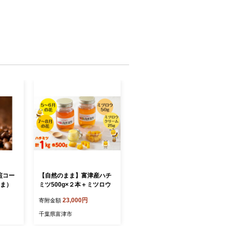
煎コー
【自然のまま】富津産ハチ
まま）
ミツ500g×２本＋ミツロウ
23,000円
寄附金額
千葉県富津市