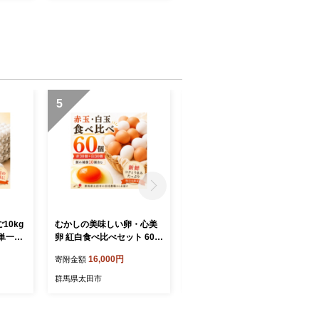
5
6
10kg
むかしの美味しい卵・心美
いやしろちのリッチショコ
か単一サ
卵 紅白食べ比べセット 60個
ラ
(各30個)【1748491】
16,000円
20,000円
寄附金額
寄附金額
群馬県太田市
群馬県太田市