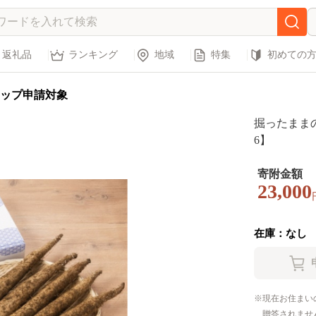
返礼品
ランキング
地域
特集
初めての
ップ申請対象
掘ったままの
6】
寄附金額
23,000
在庫：なし
現在お住まい
贈答されませ