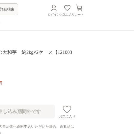
詳細検索
ログイン
お気に入り
カート
方
大和芋 約2kg×2ケース【121003
円
お気に入り
の自治体へ寄附申込いただいた場合、返礼品は
ん。