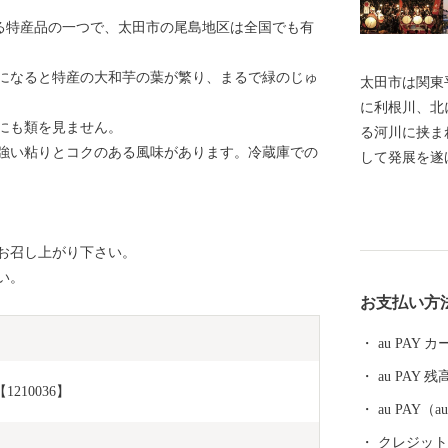
する特産品の一つで、太田市の尾島地区は全国でも有
になると特産の大和芋の葉が繁り、まるで緑のじゅ
太田市は関東
に利根川、北
にも類を見ません。
る河川に挟ま
強い粘りとコクのある風味があります。冷蔵庫での
して発展を遂
飛躍を目指し
お召し上がり下さい。
い。
お支払い方
au PAY
au PAY 残
210036】
au PAY
クレジットカ