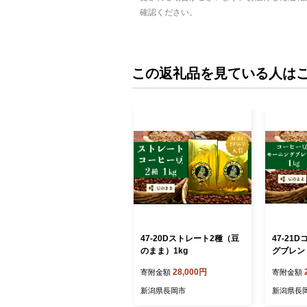
確認ください。
この返礼品を見ている人は
47-20Dストレート2種（豆
47-21
のまま）1kg
グブレン
g
28,000円
寄附金額
寄附金額
新潟県長岡市
新潟県長