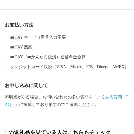
を誇り、現在でも毎年6月に「べに花まつり」を開催しています。
交通面では、桶川市の中央に高崎線桶川駅があり、東京まで乗り
換えなしで行くことができ、圏央道（首都圏中央連絡自動車道）
お支払い方法
のインターチェンジが市内に2か所あり、県内の交通の要衝となっ
ています。 本市のふるさと納税をしていただいた方には、記念品
au PAY カード（番号入力不要）
として、市内の特産品や、桶川市マスコットキャラクター「オケ
au PAY 残高
ちゃん」グッズなどを贈呈しています。
au PAY（auかんたん決済）通信料金合算
クレジットカード決済（VISA、Master、JCB、Diners、AMEX）
お申し込みに関して
不明点がある場合、お問い合わせの多い質問を
「よくある質問（F
AQ）」
に掲載しておりますのでご確認ください。
この返礼品を見ている人はこちらもチェック