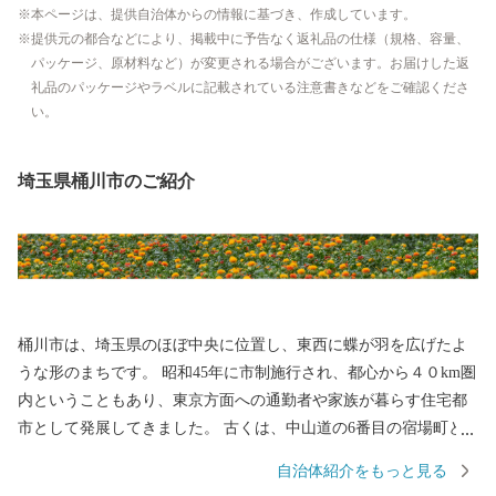
本ページは、提供自治体からの情報に基づき、作成しています。
提供元の都合などにより、掲載中に予告なく返礼品の仕様（規格、容量、
パッケージ、原材料など）が変更される場合がございます。お届けした返
礼品のパッケージやラベルに記載されている注意書きなどをご確認くださ
い。
埼玉県桶川市のご紹介
桶川市は、埼玉県のほぼ中央に位置し、東西に蝶が羽を広げたよ
うな形のまちです。 昭和45年に市制施行され、都心から４０km圏
内ということもあり、東京方面への通勤者や家族が暮らす住宅都
市として発展してきました。 古くは、中山道の6番目の宿場町と
して栄え、江戸時代後期には米や麦、べに花などの農産物の集散
自治体紹介をもっと見る
地として大変賑わいました。 特にべに花は、全国2番目の生産量