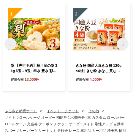
1
2
梨 【先行予約】桶川産の梨 3
きな粉 国産大豆きな粉 120g
kg 6玉～9玉 | 幸水 豊水 彩玉
×4袋 | きな粉 きなこ 黄な粉
新高 あきづき 和梨 日本梨 フ
黄粉 大豆 国産大豆 豆 粉 た
13,000円
4,000円
寄附金額
寄附金額
ルーツ 果物 旬の果物 先行予
んぱく質 タンパク質 食物繊
約 8月中旬～9月下旬発送 生
維 和風 和 ヘルシー プロテイ
産者おまかせ 旬の梨 みずみ
ン おはぎ 団子 だんご ダンゴ
ずしい 詰め合わせ 贈答 プレ
揚げパン 国産大豆100% わ
ゼント ギフト 家庭用 甘い 常
らび餅 筋トレ 健康 筋肉 体力
温便 人気 産地直送 農家直送
づくり 国産 大豆製品 和食 朝
ふるさと納税ホーム
イベント・チケット
その他
2026年発送 桶川市梨出荷組
食 おやつ 餅 ヨーグルト モチ
サイトウロールケージ オーダー 補助券 15,000円分 | 車 カスタム ロールバー
合 埼玉県 桶川市
牛乳 トースト 保存 おすすめ
ロールケージ 充当券 クーポン チケット オーダーメイド 剛性アップ 自動車
オススメ 人気 富士食糧 埼玉
県 桶川市
スポーツカー パーツ サーキット 走行会 レース 車用品 カー用品 埼玉県 桶川