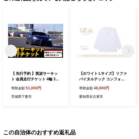
【 先行予約 】筑波サーキッ
【ホワイト Lサイズ】リファ
ト 会員走行チケット 4輪 3枚
バイタルテック コンフォー
セット 【 2026年4月～2027
トジャージー クルーネック
51,000円
48,000円
寄附金額
寄附金額
年3月末まで使用可能 】【 レ
ロングTシャツ
ース コース ドライバー 運転
茨城県下妻市
愛知県名古屋市
ライセンス 車 スポーツ ふる
さと納税 体験 】
この自治体のおすすめ返礼品