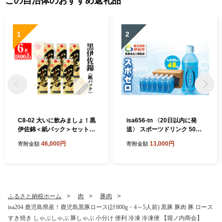
この自治体のおすすめ返礼品
1
2
C8-02 大いに飲みましょ！黒
isa656-tn 〈20日以内に発
伊佐錦＜紙パック＞セット
送〉 スポーツドリンク 500
(1.8L×6本) ふるさと納税 伊
ml 48本 スポゼロ ペットボト
46,000円
13,000円
寄附金額
寄附金額
佐市 特産品 鹿児島 大口酒造
ル カロリーゼロ 天然アルカ
本格焼酎 芋焼酎 焼酎 お酒 芋
リ 温泉水 でつくった スポー
米麹 詰合せ 常温【平酒店】
ツ 飲料 鹿児島県 伊佐市 で製
造 グレープフルーツ の香り
身体に必要な ミネラル成分
(ナトリウム) がたっぷり ク
ふるさと納税ホーム
肉
豚肉
エン酸 1,150mg/本含有 【財
isa204 鹿児島県産！鹿児島黒豚ロース(計800g・4～5人前) 黒豚 豚肉 豚 ロース
宝】
すき焼き しゃぶしゃぶ 豚しゃぶ 小分け 便利 冷凍 冷凍便 【堀ノ内商会】