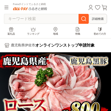
Pontaポイントでふるさと納税
詳細検索
返礼品
ランキング
地域
特集
初めての方
オンラインワンストップ申請対象
鹿児島県伊佐市