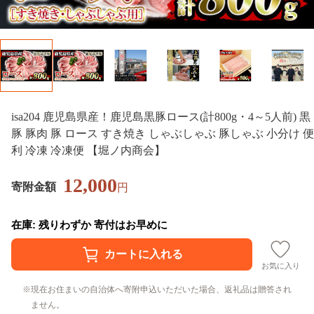
isa204 鹿児島県産！鹿児島黒豚ロース(計800g・4～5人前) 黒
豚 豚肉 豚 ロース すき焼き しゃぶしゃぶ 豚しゃぶ 小分け 便
利 冷凍 冷凍便 【堀ノ内商会】
12,000
寄附金額
円
在庫: 残りわずか 寄付はお早めに
お気に入り
現在お住まいの自治体へ寄附申込いただいた場合、返礼品は贈答され
ません。