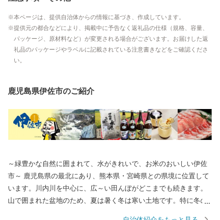
本ページは、提供自治体からの情報に基づき、作成しています。
提供元の都合などにより、掲載中に予告なく返礼品の仕様（規格、容量、
パッケージ、原材料など）が変更される場合がございます。お届けした返
礼品のパッケージやラベルに記載されている注意書きなどをご確認くださ
い。
鹿児島県伊佐市のご紹介
～緑豊かな自然に囲まれて、水がきれいで、お米のおいしい伊佐
市～ 鹿児島県の最北にあり、熊本県・宮崎県との県境に位置して
います。川内川を中心に、広～い田んぼがどこまでも続きます。
山で囲まれた盆地のため、夏は暑く冬は寒い土地です。特に冬の
寒さが厳しく『鹿児島の北海道』と言われるほどです。 伊佐市は
自治体紹介をもっと見る