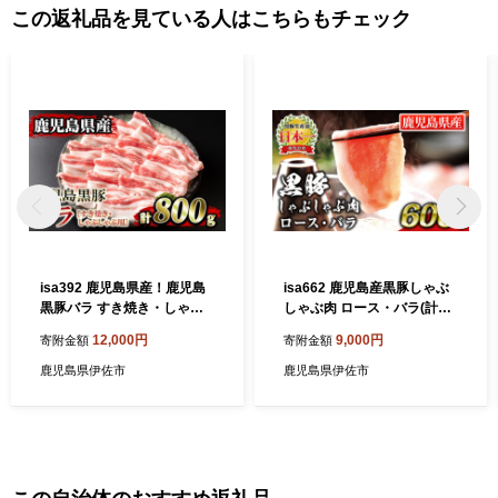
この返礼品を見ている人はこちらもチェック
isa392 鹿児島県産！鹿児島
isa662 鹿児島産黒豚しゃぶ
黒豚バラ すき焼き・しゃぶ
しゃぶ肉 ロース・バラ(計60
しゃぶ用(計800g・4～5人
0g・各300g) 国産 鹿児島 九
12,000円
9,000円
寄附金額
寄附金額
前) 国産 鹿児島 黒豚 豚 豚肉
州産 豚 豚肉 黒豚 ロース バ
すき焼き しゃぶしゃぶ 小分
ラ すき焼き しゃぶしゃぶ 冷
鹿児島県伊佐市
鹿児島県伊佐市
け 冷凍 冷凍便 【堀ノ内商
凍 【財宝】
会】