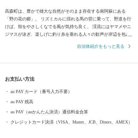
高森町は、豊かで雄大な自然がそのまま存在する南阿蘇にある
「野の花の郷」。 リズミカルに揺れる馬の背に乗って、野道を行
けば、頬をやさしくなでる風が気持ち良く、 渓流にはヤマメやニ
ジマスが泳ぎ、楽しげに釣り糸を垂れる人々の歓声が岸辺を包み
ます。 根子岳の裾野に広がる大地と清らかな渓流は、心身を癒や
自治体紹介をもっと見る
す休日をプレゼントしてくれます。
お支払い方法
au PAY カード（番号入力不要）
au PAY 残高
au PAY（auかんたん決済）通信料金合算
クレジットカード決済（VISA、Master、JCB、Diners、AMEX）