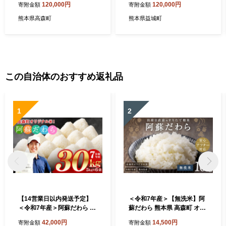
120,000円
120,000円
寄附金額
寄附金額
熊本県高森町
熊本県益城町
この自治体のおすすめ返礼品
1
2
【14営業日以内発送予定】
＜令和7年産＞【無洗米】阿
＜令和7年産＞阿蘇だわら 熊
蘇だわら 熊本県 高森町 オリ
本県 高森町 オリジナル米 計
ジナル米 計10kg（5kg×2
42,000円
14,500円
寄附金額
寄附金額
30kg（5kg×6袋）お米 精米
袋）