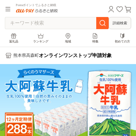
Pontaポイントでふるさと納税
詳細検索
返礼品
ランキング
地域
特集
初めての方
オンラインワンストップ申請対象
熊本県高森町