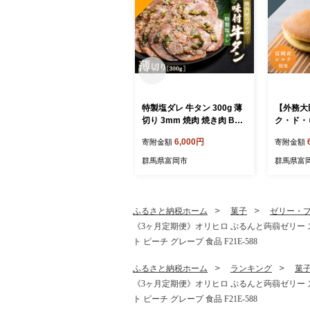
特製塩ダレ 牛タン 300g 薄
【外務大
切り 3mm 焼肉 焼き肉 BBQ
ク・ド・
キャンプ 味付き 冷凍焼肉
5個入り
6,000円
寄附金額
寄附金額
牛たん スライス 冷凍 牛肉
どらやき 
群馬県 富岡市 職人味付け F
島屋 ご当
群馬県富岡市
群馬県富
21E-146
ふわふわ
食品 F21
ふるさと納税ホーム
菓子
ゼリー・
《3ヶ月定期便》オリヒロ ぷるんと蒟蒻ゼリー スタ
ト ピーチ グレープ 食品 F21E-588
ふるさと納税ホーム
ランキング
菓
《3ヶ月定期便》オリヒロ ぷるんと蒟蒻ゼリー スタ
ト ピーチ グレープ 食品 F21E-588