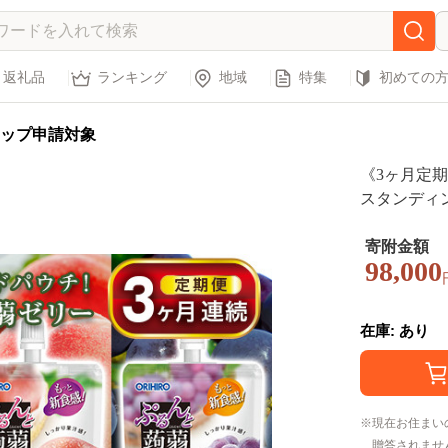
返礼品
ランキング
地域
特集
初めての
ップ申請対象
《3ヶ月定
スタンディング 3
便 3ヶ月 
食べ比べ 蒟
寄附金額
98,000
レープ 食品 F
在庫: あり
現在お住まい
贈答されませ