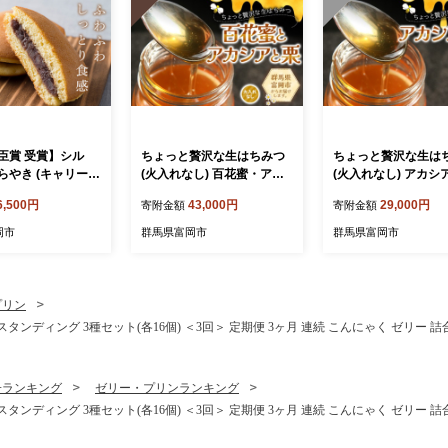
臣賞 受賞】シル
ちょっと贅沢な生はちみつ
ちょっと贅沢な生は
らやき (キャリー箱
(火入れなし) 百花蜜・アカ
(火入れなし) アカシ
) 富岡産シルク入り
シア・栗セット F21E-570
セット F21E-569
6,500円
43,000円
29,000円
寄附金額
寄附金額
銘菓 まゆ菓優 田
地 お菓子 和菓子
岡市
群馬県富岡市
群馬県富岡市
 しっとり シルク
E-579
プリン
ンディング 3種セット(各16個) ＜3回＞ 定期便 3ヶ月 連続 こんにゃく ゼリー 詰
子ランキング
ゼリー・プリンランキング
ンディング 3種セット(各16個) ＜3回＞ 定期便 3ヶ月 連続 こんにゃく ゼリー 詰