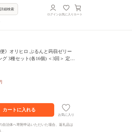
詳細検索
ログイン
お気に入り
カート
方
期便》オリヒロ ぷるんと蒟蒻ゼリー
種セット(各16個) ＜3回＞ 定期
連続 こんにゃく ゼリー 詰合せ セット
蒻 コンニャク マスカット ピーチ グ
21E-588
円
お気に入り
の自治体へ寄附申込いただいた場合、返礼品は
ん。