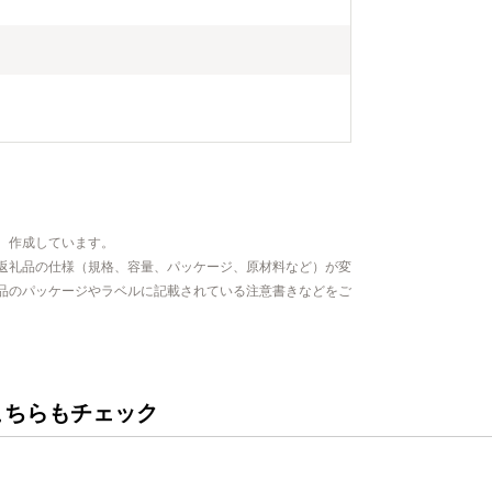
、作成しています。
返礼品の仕様（規格、容量、パッケージ、原材料など）が変
品のパッケージやラベルに記載されている注意書きなどをご
こちらもチェック