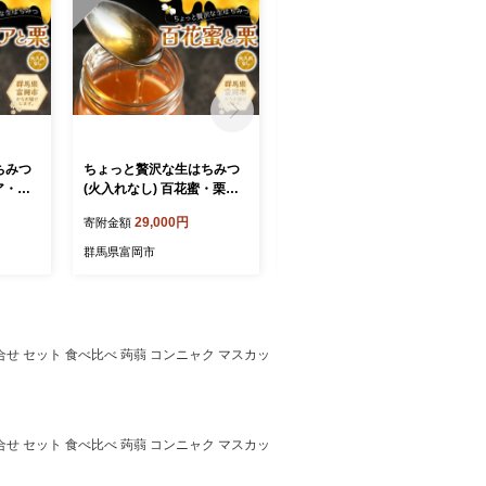
ちみつ
ちょっと贅沢な生はちみつ
ちょっと贅沢な生はちみつ
ア・栗
(火入れなし) 百花蜜・栗セ
(火入れなし) 百花蜜・アカ
ット F21E-568
シアセット F21E-567
29,000円
29,000円
寄附金額
寄附金額
群馬県富岡市
群馬県富岡市
合せ セット 食べ比べ 蒟蒻 コンニャク マスカッ
合せ セット 食べ比べ 蒟蒻 コンニャク マスカッ