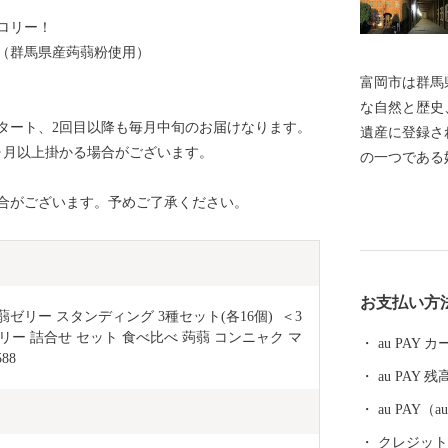
ロリー！
（群馬県産蒟蒻粉使用）
富岡市は群馬
な自然と歴史
タート、2回目以降も毎月中旬のお届けなります。
遺産に登録さ
ヶ月以上掛かる場合がございます。
の一つである
楽しんでいた
合がございます。予めご了承ください。
だき、富岡市
お支払い方
リー スタンディング 3種セット(各16個)  ＜3
ゼリー 詰合せ セット 食べ比べ 蒟蒻 コンニャク マ
au PAY
88
au PAY 残
au PAY
クレジットカ