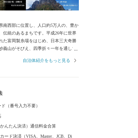
県南西部に位置し、人口約5万人の、豊か
、伝統のあるまちです。平成26年に世界
れた富岡製糸場をはじめ、日本三大奇勝
妙義山がそびえ、四季折々一年を通して
だけます。ぜひ富岡市に足を運んでいた
自治体紹介をもっと見る
の魅力をご体感ください。
法
 カード（番号入力不要）
高
（auかんたん決済）通信料金合算
ード決済（VISA、Master、JCB、Di