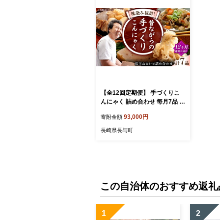
【全12回定期便】 手づくりこ
んにゃく 詰め合わせ 毎月7品 長
与町/手づくりの蒟蒻屋さん 西
93,000円
寄附金額
川商店 [EBB004] 蒟蒻 コンニャ
ク こんにゃく 手作り こだわり
長崎県長与町
おせち 煮物 おでん 料理 惣菜 食
物繊維 詰め合わせ セット 定期
便 毎月 届く
この自治体のおすすめ返礼
1
2