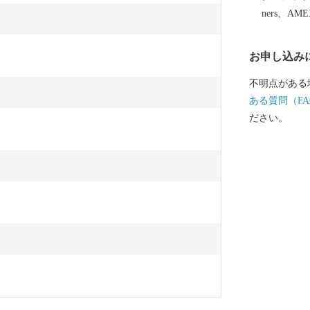
津和野駅まで運
ners、AM
わたる鉄道路
ます。 市街
お申し込み
田園風景の中
くSLは、沿
不明点がある
の方を楽しま
ある質問（FA
その優雅なた
ださい。
まれるC57
るD51型車
車も昭和レト