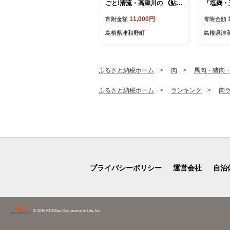
ごと!清流・高津川の 《鮎ジ
「塩麹・
ャーキー》(3尾入り・添加
ぎ醤油麹
11,000円
寄附金額
寄附金額
物不使用)【1762174】
5467】
島根県津和野町
島根県津
ふるさと納税ホーム
肉
馬肉・猪肉
ふるさと納税ホーム
ランキング
肉
プライバシーポリシー
運営会社
自治
© 2016 KDDI/au Commerce & Life, Inc.