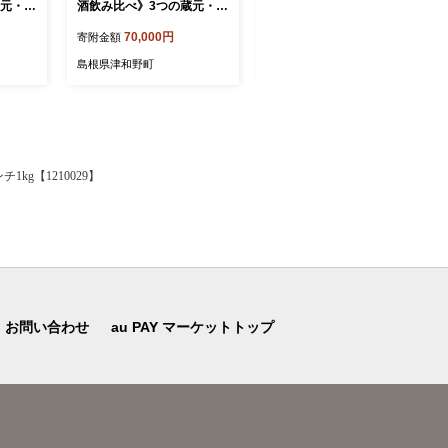
蔵元・ミ
酒飲み比べ》3つの蔵元・ミ
蔵元厳選・季節のお酒飲み
偶数月
ニボトル3本セット(奇数月
比べ3本セット(3,6,9,12月発
70,000円
103,000円
寄附金額
寄附金額
6】
発送)全6回【4084365】
送)全4回【4084364】
島根県津和野町
島根県津和野町
kg【1210029】
お問い合わせ
au PAY マーケットトップ