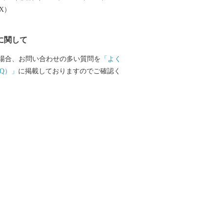
行するSLやまぐち号。 全長約95kmに
EX）
線を古めかしい蒸気機関車が運行してい
地を抜け山間部に入ると、どこか懐かしい
に関して
を力強い汽笛の音とともに駆け抜けてい
線に多くのファンが駆けつけるなど、多く
場合、お問い合わせの多い質問を
「よく
せてくれています。 路線を走る車両は、
Q）」
に掲載しておりますのでご確認く
たずまいから「貴婦人」の愛称でしたし
型車両と、「デゴイチ」の愛称で親しまれ
両で運行されており、車両がけん引する客
ロな雰囲気となっています。