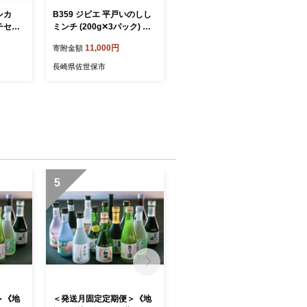
シカ
B359 ジビエ 平戸いのしし
チセッ
ミンチ (200g✕3パック) 猪
）鹿肉
肉 天然 イノシシ肉 ジビエ
11,000円
寄附金額
肉 ジ
肉 ひき肉 ミンチ肉 ハンバ
たんぱく
ーグ 餃子 ボロネーゼ
長崎県佐世保市
合い挽き
 お肉
5
6
＞《地
＜発送月固定定期便＞《地
＜発送月固定定期便＞3つの