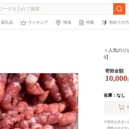
返礼品
ランキング
地域
特集
初めての
＜人気のジビ
9】
寄附金額
10,000
在庫：なし
現在お住まい
贈答されませ