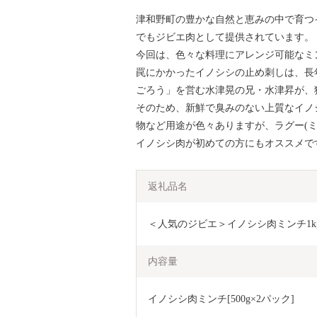
津和野町の豊かな自然と恵みの中で育つ
でもジビエ肉として提供されています。
今回は、色々な料理にアレンジ可能なミン
罠にかかったイノシシの止め刺しは、長
ごろう」を営む水津晃の兄・水津昇が、
そのため、新鮮で臭みのない上質なイノ
物など用途が色々ありますが、ラグー(
イノシシ肉が初めての方にもオススメで
返礼品名
＜人気のジビエ＞イノシシ肉ミンチ1kg【
内容量
イノシシ肉ミンチ[500g×2パック]