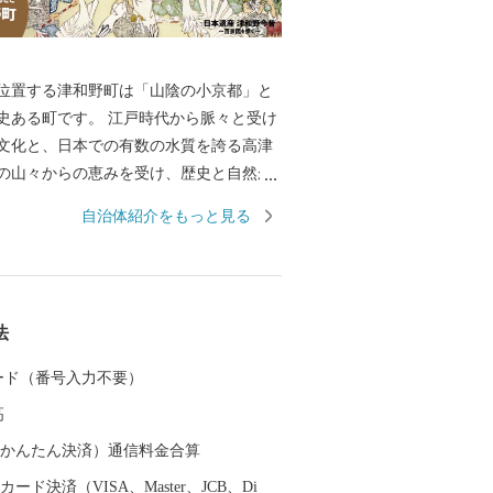
位置する津和野町は「山陰の小京都」と
す。 江戸時代から脈々と受け
文化と、日本での有数の水質を誇る高津
の山々からの恵みを受け、歴史と自然が
原風景をいまに伝えています。町内にあ
自治体紹介をもっと見る
駅は「SLやまぐち号」の終着駅として、多
えています。 【150年前の風景
る】 町に残る江戸時代からの情景が現在
れており、町に根付く文化とともに人々
法
いていおり、幕末の情景を描いた図画
図」に描かれた情景が、現在でも対比す
 カード（番号入力不要）
となっています。 この町に残る伝統や物
高
トーリーとして文化庁が認定する日本遺
今昔 ~百景図を歩く~」として選ばれまし
（auかんたん決済）通信料金合算
ード決済（VISA、Master、JCB、Di