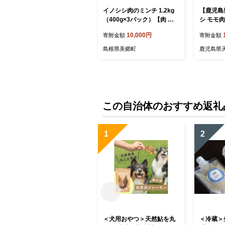
イノシシ肉のミンチ 1.2kg
【鹿児島
（400g×3パック）【肉 猪
シ モモ
肉 いのしし肉 イノシシ肉
ト） 猪 
10,000円
寄附金額
寄附金額
ジビエ ジビエ肉 ひき肉 ミ
g AI-21-
ンチ肉 天然 野生】
島根県美郷町
鹿児島県
この自治体のおすすめ返礼
1
2
＜犬用おやつ＞天然鮎を丸
＜冷蔵＞