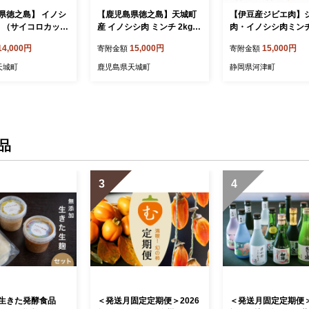
県徳之島】 イノシ
【鹿児島県徳之島】天城町
【伊豆産ジビエ肉】
肉 （サイコロカッ
産 イノシシ肉 ミンチ 2kg（
肉・イノシシ肉ミン
サイコロ ジビエ 1k
500g×4パック ）猪 肉 ジビ
ト（100g×8パック
14,000円
15,000円
15,000円
寄附金額
寄附金額
N
エ AI-27-N
シカ肉 猪肉 イノシシ
ビエ 高タンパク 高
天城町
鹿児島県天城町
静岡県河津町
低カロリー 低脂肪 
ハンバーグ ミンチ 肉
山の幸
品
3
4
生きた発酵食品
＜発送月固定定期便＞2026
＜発送月固定定期便