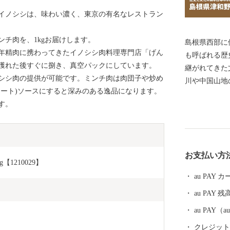
イノシシは、味わい濃く、東京の有名なレストラン
チ肉を、1kgお届けします。
島根県西部に
年精肉に携わってきたイノシシ肉料理専門店「げん
も呼ばれる歴史ある町で
獲れた後すぐに捌き、真空パックにしています。
継がれてきた
シシ肉の提供が可能です。ミンチ肉は肉団子や炒め
川や中国山地
ミート)ソースにすると深みのある逸品になります。
交わる日本の
す。
るJR津和野
くのSLファンを出迎
に、今が見え
まで受け継が
お支払い方
の生活に根付
1210029】
「津和野百景
au PAY
ることが可能
au PAY 残
語が一つのス
産に「津和野
au PAY
た。 【町を走るＳＬ】 JR新山口駅を出発駅として、JR
クレジットカ