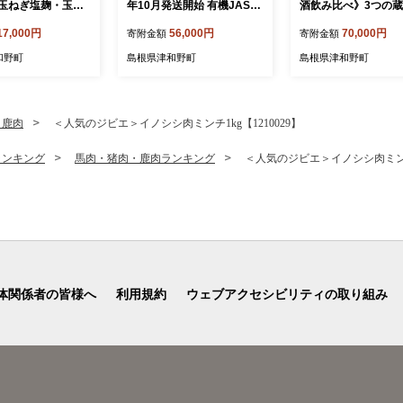
玉ねぎ塩麹・玉ね
年10月発送開始 有機JAS認
酒飲み比べ》3つの
」3種セット【173
証オーガニック西条柿・満
ニボトル3本セット(
17,000円
56,000円
70,000円
寄附金額
寄附金額
喫コース全3回【4084513】
発送)全6回【408436
和野町
島根県津和野町
島根県津和野町
・鹿肉
＜人気のジビエ＞イノシシ肉ミンチ1kg【1210029】
ランキング
馬肉・猪肉・鹿肉ランキング
＜人気のジビエ＞イノシシ肉ミンチ1
体関係者の皆様へ
利用規約
ウェブアクセシビリティの取り組み