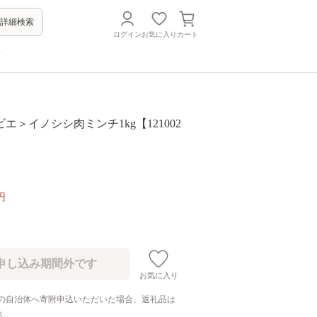
詳細検索
ログイン
お気に入り
カート
方
エ＞イノシシ肉ミンチ1kg【121002
円
お気に入り
の自治体へ寄附申込いただいた場合、返礼品は
ん。