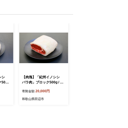
ノシシ
【肉塊】「紀州イノシシ
500g
バラ肉」ブロック500g / 田
シ肉 イ
辺市 猪肉 イノシシ肉 イノ
20,000円
寄附金額
 塊 肉
シシ ボタン 塊 肉 ブロック
 ジビエ
紀州ジビエ ジビエ バラ肉
和歌山県田辺市
1】
【kgs007-1】