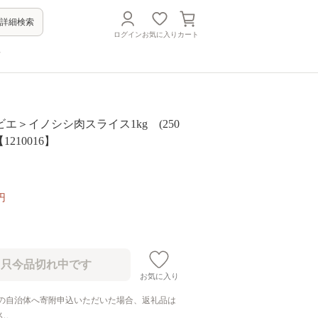
詳細検索
ログイン
お気に入り
カート
方
エ＞イノシシ肉スライス1kg (250
1210016】
円
お気に入り
の自治体へ寄附申込いただいた場合、返礼品は
ん。