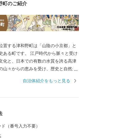
野町のご紹介
位置する津和野町は「山陰の小京都」と
す。 江戸時代から脈々と受け
文化と、日本での有数の水質を誇る高津
の山々からの恵みを受け、歴史と自然が
原風景をいまに伝えています。町内にあ
自治体紹介をもっと見る
駅は「SLやまぐち号」の終着駅として、多
えています。 【150年前の風景
る】 町に残る江戸時代からの情景が現在
れており、町に根付く文化とともに人々
法
いていおり、幕末の情景を描いた図画
図」に描かれた情景が、現在でも対比す
 カード（番号入力不要）
となっています。 この町に残る伝統や物
高