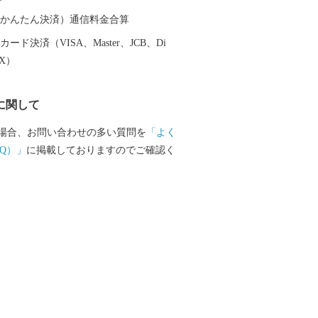
トーリーとして文化庁が認定する日本遺
今昔 ~百景図を歩く~」として選ばれまし
（auかんたん決済）通信料金合算
ード決済（VISA、Master、JCB、Di
行するSLやまぐち号。 全長約95kmに
EX）
線を古めかしい蒸気機関車が運行してい
地を抜け山間部に入ると、どこか懐かしい
に関して
を力強い汽笛の音とともに駆け抜けてい
線に多くのファンが駆けつけるなど、多く
場合、お問い合わせの多い質問を
「よく
せてくれています。 路線を走る車両は、
Q）」
に掲載しておりますのでご確認く
たずまいから「貴婦人」の愛称でしたし
型車両と、「デゴイチ」の愛称で親しまれ
両で運行されており、車両がけん引する客
ロな雰囲気となっています。