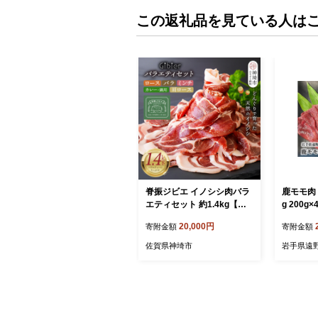
この返礼品を見ている人は
脊振ジビエ イノシシ肉バラ
鹿モモ肉 
エティセット 約1.4kg【脊
g 200g
振 ロース ばら 肩ロース ミ
野市産 
20,000円
寄附金額
寄附金額
ンチ カレー 鍋 セット】(H0
【15818
59118)
佐賀県神埼市
岩手県遠