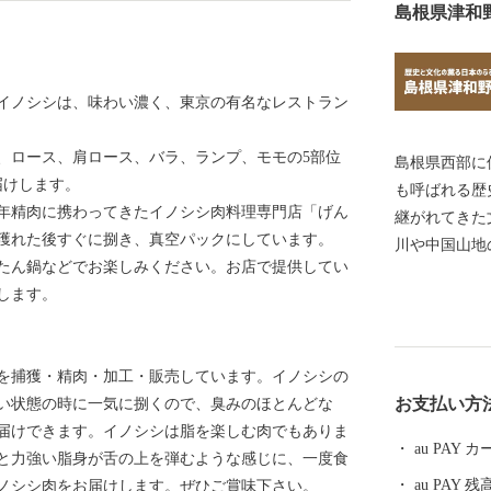
島根県津和
イノシシは、味わい濃く、東京の有名なレストラン
、ロース、肩ロース、バラ、ランプ、モモの5部位
島根県西部に
届けします。
も呼ばれる歴史ある町で
年精肉に携わってきたイノシシ肉料理専門店「げん
継がれてきた
獲れた後すぐに捌き、真空パックにしています。
川や中国山地
たん鍋などでお楽しみください。お店で提供してい
交わる日本の
します。
るJR津和野
くのSLファンを出迎
に、今が見え
を捕獲・精肉・加工・販売しています。イノシシの
まで受け継が
お支払い方
い状態の時に一気に捌くので、臭みのほとんどな
の生活に根付
届けできます。イノシシは脂を楽しむ肉でもありま
「津和野百景
au PAY
と力強い脂身が舌の上を弾むような感じに、一度食
ることが可能
au PAY 残
ノシシ肉をお届けします。ぜひご賞味下さい。