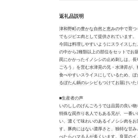
返礼品説明
津和野町の豊かな自然と恵みの中で育つ
でもジビエ肉として提供されています。
今回は料理しやすいようにスライスした
の中から2種類以上の部位をセットでお
罠にかかったイノシシの止め刺しは、長
ごろう」を営む水津晃の兄・水津昇が、
食べやすいスライスにしているため、ぼ
るぼたん鍋のレシピもつけてお届けいた
■生産者の声
いのししのげんごろうでは品質の良い物
特殊な罠作り名人でもある兄が、一番い
い、濃くて味わいのあるイノシシ肉をお
す。豚肉にはない濃厚さと、独特な甘み
べたらハマる人が多くいます。良質のイ