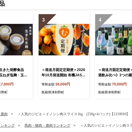
品
3
4
生きた発酵食品
＜発送月固定定期便＞2026
＜発送月固定定期便
玉ねぎ塩麹・玉ね
年10月発送開始 有機JAS認
酒飲み比べ》3つの
」3種セット【173
証オーガニック西条柿・満
ニボトル3本セット(
17,000円
56,000円
70,000円
寄附金額
寄附金額
喫コース全3回【4084513】
発送)全6回【408436
和野町
島根県津和野町
島根県津和野町
・鹿肉
＜人気のジビエ＞イノシシ肉スライス1kg (250g×4パック)【1210016】
ランキング
馬肉・猪肉・鹿肉ランキング
＜人気のジビエ＞イノシシ肉スライス1