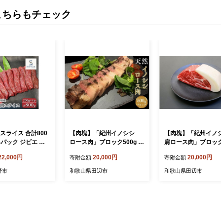
こちらもチェック
スライス 合計800
【肉塊】「紀州イノシシ
【肉塊】「紀州イ
×4パック ジビエ 遠
ロース肉」ブロック500g /
肩ロース肉」ブロック
冷凍 遠野ジビエの里
田辺市 猪肉 イノシシ肉 イ
/ 田辺市 猪肉 イノシ
22,000円
20,000円
20,000円
寄附金額
寄附金額
33】
ノシシ ボタン ロース 塊 肉
ノシシ ボタン ロース
ブロック 紀州ジビエ ジビエ
ブロック 紀州ジビエ
野市
和歌山県田辺市
和歌山県田辺市
【kgs005-1】
肩ロース【kgs006-