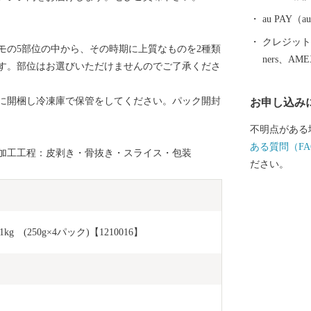
語が一つのス
産に「津和野
au PAY
た。 【町を走るＳＬ】 JR新山口駅を出発駅として、JR
クレジットカ
モの5部位の中から、その時期に上質なものを2種類
津和野駅まで運
ners、AM
す。部位はお選びいただけませんのでご了承くださ
わたる鉄道路
ます。 市街
に開梱し冷凍庫で保管をしてください。パック開封
お申し込み
田園風景の中
くSLは、沿
不明点がある
の方を楽しま
ある質問（FA
加工工程：皮剥き・骨抜き・スライス・包装
その優雅なた
ださい。
まれるC57
るD51型車
車も昭和レト
250g×4パック)【1210016】