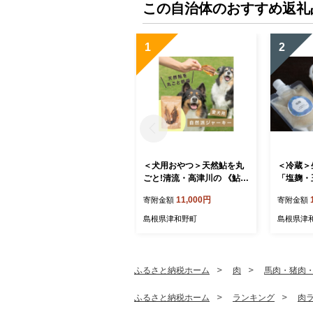
この自治体のおすすめ返礼
1
2
＜犬用おやつ＞天然鮎を丸
＜冷蔵＞
ごと!清流・高津川の 《鮎ジ
「塩麹・
ャーキー》(3尾入り・添加
ぎ醤油麹
11,000円
寄附金額
寄附金額
物不使用)【1762174】
5467】
島根県津和野町
島根県津
ふるさと納税ホーム
肉
馬肉・猪肉
ふるさと納税ホーム
ランキング
肉