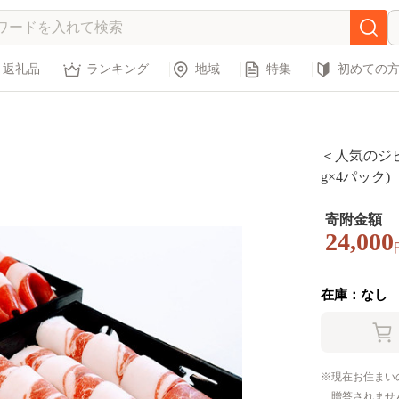
返礼品
ランキング
地域
特集
初めての
＜人気のジビ
g×4パック)【
寄附金額
24,000
在庫：なし
現在お住まい
贈答されませ