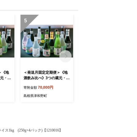
5
6
＞《地
＜発送月固定定期便＞《地
＜発送月固定定期便＞3つの
蔵元・ミ
酒飲み比べ》3つの蔵元・ミ
蔵元厳選・季節のお酒飲み
偶数月
ニボトル3本セット(奇数月
比べ3本セット(3,6,9,12月発
70,000円
103,000円
寄附金額
寄附金額
6】
発送)全6回【4084365】
送)全4回【4084364】
島根県津和野町
島根県津和野町
kg (250g×4パック)【1210016】