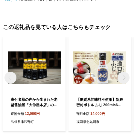
な雰囲気となっています。
この返礼品を見ている人はこちらもチェック
寄付者様の声から生まれた老
【糖質系甘味料不使用】新鮮
舗醤油屋「大仲屋本店」の
密封ボトル ふじ 200ml×6本
「さしみ醤油」(300ml)×6本
計1.2L セット 濃口醤油
12,000円
14,000円
寄附金額
寄附金額
セット【1290677】
島根県津和野町
福岡県北九州市