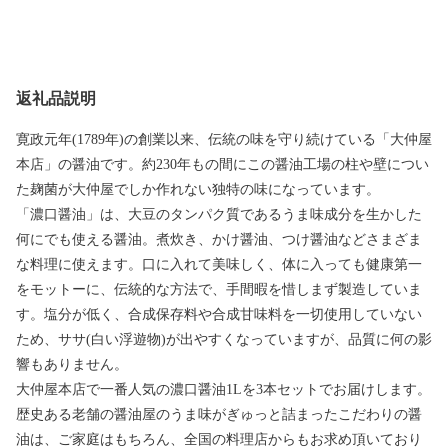
返礼品説明
寛政元年(1789年)の創業以来、伝統の味を守り続けている「大仲屋
本店」の醤油です。約230年もの間にこの醤油工場の柱や壁につい
た麹菌が大仲屋でしか作れない独特の味になっています。
「濃口醤油」は、大豆のタンパク質であるうま味成分を生かした
何にでも使える醤油。煮炊き、かけ醤油、つけ醤油などさまざま
な料理に使えます。口に入れて美味しく、体に入っても健康第一
をモットーに、伝統的な方法で、手間暇を惜しまず製造していま
す。塩分が低く、合成保存料や合成甘味料を一切使用していない
ため、ササ(白い浮遊物)が出やすくなっていますが、品質に何の影
響もありません。
大仲屋本店で一番人気の濃口醤油1Lを3本セットでお届けします。
歴史ある老舗の醤油屋のうま味がぎゅっと詰まったこだわりの醤
油は、ご家庭はもちろん、全国の料理店からもお求め頂いており