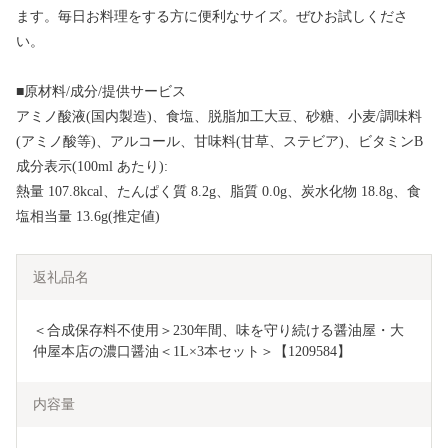
ます。毎日お料理をする方に便利なサイズ。ぜひお試しくださ
い。
■原材料/成分/提供サービス
アミノ酸液(国内製造)、食塩、脱脂加工大豆、砂糖、小麦/調味料
(アミノ酸等)、アルコール、甘味料(甘草、ステビア)、ビタミンB
成分表示(100ml あたり):
熱量 107.8kcal、たんぱく質 8.2g、脂質 0.0g、炭水化物 18.8g、食
塩相当量 13.6g(推定値)
返礼品名
＜合成保存料不使用＞230年間、味を守り続ける醤油屋・大
仲屋本店の濃口醤油＜1L×3本セット＞【1209584】
内容量