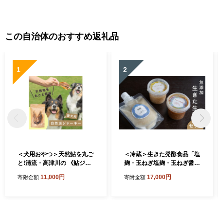
この自治体のおすすめ返礼品
1
2
＜犬用おやつ＞天然鮎を丸ご
＜冷蔵＞生きた発酵食品「塩
と!清流・高津川の 《鮎ジャ
麹・玉ねぎ塩麹・玉ねぎ醤油
ーキー》(3尾入り・添加物不
麹」3種セット【1735467】
11,000円
17,000円
寄附金額
寄附金額
使用)【1762174】