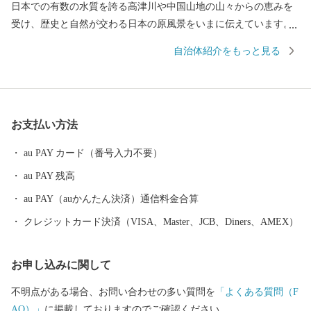
日本での有数の水質を誇る高津川や中国山地の山々からの恵みを
受け、歴史と自然が交わる日本の原風景をいまに伝えています。
町内にあるJR津和野駅は「SLやまぐち号」の終着駅として、多く
自治体紹介をもっと見る
のSLファンを出迎えています。 【150年前の風景に、今が見え
る】 町に残る江戸時代からの情景が現在まで受け継がれており、
町に根付く文化とともに人々の生活に根付いていおり、幕末の情
景を描いた図画「津和野百景図」に描かれた情景が、現在でも対
お支払い方法
比することが可能となっています。 この町に残る伝統や物語が一
つのストーリーとして文化庁が認定する日本遺産に「津和野今昔
au PAY カード（番号入力不要）
~百景図を歩く~」として選ばれました。 【町を走るＳＬ】 JR新山
au PAY 残高
口駅を出発駅として、JR津和野駅まで運行するSLやまぐち号。 全
長約95kmにわたる鉄道路線を古めかしい蒸気機関車が運行してい
au PAY（auかんたん決済）通信料金合算
ます。 市街地を抜け山間部に入ると、どこか懐かしい田園風景の
クレジットカード決済（VISA、Master、JCB、Diners、AMEX）
中を力強い汽笛の音とともに駆け抜けていくSLは、沿線に多くの
ファンが駆けつけるなど、多くの方を楽しませてくれています。
お申し込みに関して
路線を走る車両は、その優雅なたたずまいから「貴婦人」の愛称
でしたしまれるC57型車両と、「デゴイチ」の愛称で親しまれるD
不明点がある場合、お問い合わせの多い質問を
「よくある質問（F
51型車両で運行されており、車両がけん引する客車も昭和レトロ
AQ）」
に掲載しておりますのでご確認ください。