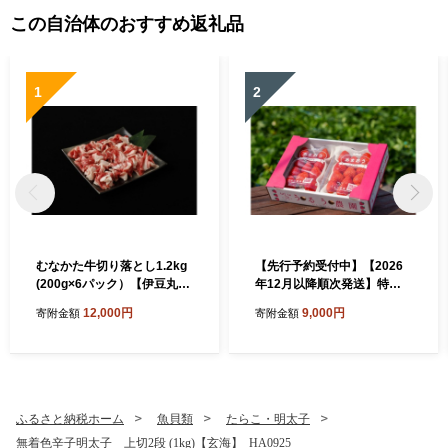
この自治体のおすすめ返礼品
1
2
むなかた牛切り落とし1.2kg
【先行予約受付中】【2026
(200g×6パック）【伊豆丸商
年12月以降順次発送】特別
店】_HA1944 むなかた牛 牛
栽培あまおうDX2パック【う
12,000円
9,000円
寄附金額
寄附金額
肉 切り落とし 1.2kg 小分け
るう農園】_HA1965
お肉 福岡県宗像市 福岡県 宗
像市
ふるさと納税ホーム
魚貝類
たらこ・明太子
無着色辛子明太子 上切2段 (1kg)【玄海】_HA0925