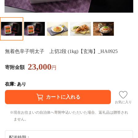
無着色辛子明太子 上切2段 (1kg)【玄海】_HA0925
23,000
寄附金額
円
在庫: あり
お気に入り
現在お住まいの自治体へ寄附申込いただいた場合、返礼品は贈答され
ません。
配送時期：