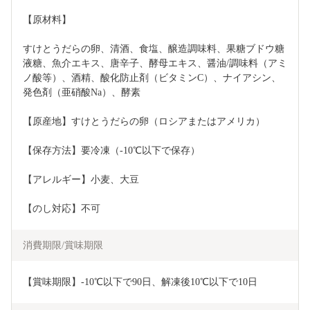
【原材料】
すけとうだらの卵、清酒、食塩、醸造調味料、果糖ブドウ糖
液糖、魚介エキス、唐辛子、酵母エキス、醤油/調味料（アミ
ノ酸等）、酒精、酸化防止剤（ビタミンC）、ナイアシン、
発色剤（亜硝酸Na）、酵素
【原産地】すけとうだらの卵（ロシアまたはアメリカ）
【保存方法】要冷凍（-10℃以下で保存）
【アレルギー】小麦、大豆
【のし対応】不可
消費期限/賞味期限
【賞味期限】-10℃以下で90日、解凍後10℃以下で10日