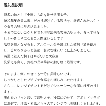
返礼品説明
博多の味として全国にも名を馳せる明太子。
昭和58年創業以来こだわり続けている製法を、厳選されたスケト
ウダラの卵に注ぎ込みました。
今までにないコクと旨味を堪能出来る玄海の明太子、食べて損な
し！やみつきになること間違いなしです！
塩味を控えながらも、アルコール分を飛ばした煮切り酒を使用
し、旨味をぎゅっと凝縮…贅沢な味わいに仕上がりました。
綺麗に並んだ切子は1kg入りと大容量！
見栄えも良く、お礼の品や季節の贈り物に最適です。
そのままご飯にのせても十分に美味しいです。
しっかりとしたプチプチ食感をお楽しみいただけます。
さらに、レンジでチンするだけでジューシーな食感に様変わりし
ます。
表面をカリっと焼いて焼明太子、冷奴にのせて、アボカドサラダ
に混ぜて、洋風・和風どちらのアレンジでも美味しく召し上がれ