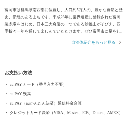
富岡市は群馬県南西部に位置し、人口約5万人の、豊かな自然と歴
史、伝統のあるまちです。平成26年に世界遺産に登録された富岡
製糸場をはじめ、日本三大奇勝の一つである妙義山がそびえ、四
季折々一年を通して楽しんでいただけます。ぜひ富岡市に足を運
んでいただき、富岡市の魅力をご体感ください。
自治体紹介をもっと見る
お支払い方法
au PAY カード（番号入力不要）
au PAY 残高
au PAY（auかんたん決済）通信料金合算
クレジットカード決済（VISA、Master、JCB、Diners、AMEX）