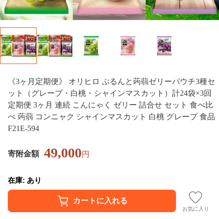
《3ヶ月定期便》 オリヒロ ぷるんと蒟蒻ゼリーパウチ3種セ
ット（グレープ・白桃・シャインマスカット）計24袋×3回
定期便 3ヶ月 連続 こんにゃく ゼリー 詰合せ セット 食べ比
べ 蒟蒻 コンニャク シャインマスカット 白桃 グレープ 食品
F21E-594
49,000
寄附金額
円
在庫: あり
お気に入り