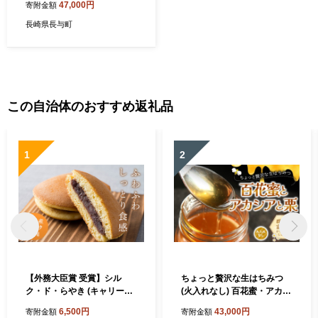
47,000円
寄附金額
ん 西川商店 [EBB003] 蒟蒻
コンニャク こんにゃく 手作
長崎県長与町
り こだわり おせち 煮物 おで
ん 料理 惣菜 食物繊維 詰め合
わせ セット 定期便 毎月 届く
この自治体のおすすめ返礼品
1
2
【外務大臣賞 受賞】シル
ちょっと贅沢な生はちみつ
ク・ド・らやき (キャリー箱
(火入れなし) 百花蜜・アカシ
5個入り) 富岡産シルク入り
ア・栗セット F21E-570
6,500円
43,000円
寄附金額
寄附金額
どらやき 銘菓 まゆ菓優 田島