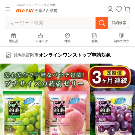
Pontaポイントでふるさと納税
詳細検索
返礼品
ランキング
地域
特集
初めての方
オンラインワンストップ申請対象
群馬県富岡市