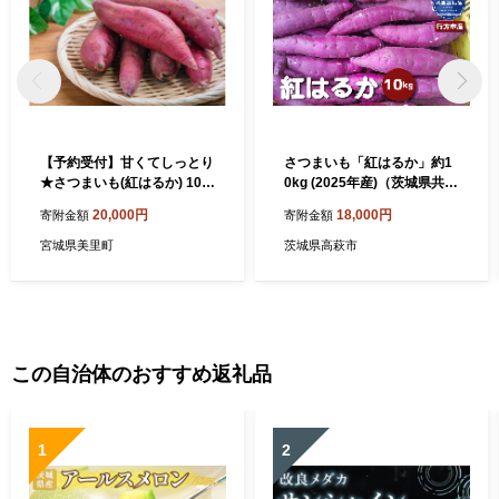
【予約受付】甘くてしっとり
さつまいも「紅はるか」約1
★さつまいも(紅はるか) 10k
0kg (2025年産)（茨城県共通
g ※11月頃より順次発送予定
返礼品・行方市産）
20,000円
18,000円
寄附金額
寄附金額
/ さつまいも 芋 お芋 紅はる
か【delf006】
宮城県美里町
茨城県高萩市
この自治体のおすすめ返礼品
1
2