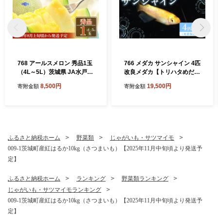
768 アールスメロン 秀品1玉
766 メダカ サンシャイン 4匹
（4L～5L）茨城県 JA水戸
改良メダカ【トリハタめだ
フルーツ 果物
か】
8,500円
19,500円
寄附金額
寄附金額
ふるさと納税ホーム
野菜類
じゃがいも・サツマイモ
009-1茨城町産紅はるか10kg（さつまいも）【2025年11月中旬頃より発送予
定】
ふるさと納税ホーム
ランキング
野菜類ランキング
じゃがいも・サツマイモランキング
009-1茨城町産紅はるか10kg（さつまいも）【2025年11月中旬頃より発送予
定】