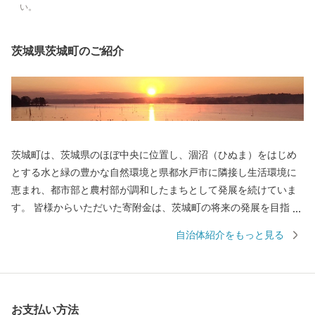
い。
茨城県茨城町のご紹介
茨城町は、茨城県のほぼ中央に位置し、涸沼（ひぬま）をはじめ
とする水と緑の豊かな自然環境と県都水戸市に隣接し生活環境に
恵まれ、都市部と農村部が調和したまちとして発展を続けていま
す。 皆様からいただいた寄附金は、茨城町の将来の発展を目指
し、茨城町の明るい未来を築くために、住み良い環境のもととな
自治体紹介をもっと見る
る「美しい自然を守る」ことやその原動力となる「ひとづくり」
などに大切に活用します。 茨城町を離れて頑張っている皆様、ま
た、茨城町へ来られたことのある方や関心をお持ちの皆様からの
温かい『応援』をお待ちしております。
お支払い方法