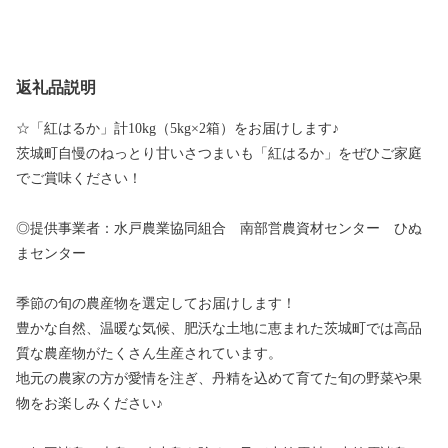
返礼品説明
☆「紅はるか」計10kg（5kg×2箱）をお届けします♪
茨城町自慢のねっとり甘いさつまいも「紅はるか」をぜひご家庭
でご賞味ください！
◎提供事業者：水戸農業協同組合 南部営農資材センター ひぬ
まセンター
季節の旬の農産物を選定してお届けします！
豊かな自然、温暖な気候、肥沃な土地に恵まれた茨城町では高品
質な農産物がたくさん生産されています。
地元の農家の方が愛情を注ぎ、丹精を込めて育てた旬の野菜や果
物をお楽しみください♪