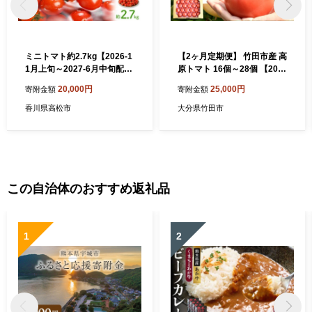
ミニトマト約2.7kg【2026-1
【2ヶ月定期便】 竹田市産 高
1月上旬～2027-6月中旬配
原トマト 16個～28個 【202
送】
6年5月下旬-2027年1月上旬
20,000円
25,000円
寄附金額
寄附金額
発送予定】
香川県高松市
大分県竹田市
この自治体のおすすめ返礼品
1
2