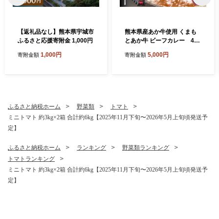
【返礼品なし】熊本県宇城市
熊本県産あか牛使用 くまも
ふるさと応援寄附金 1,000円
とあか牛 ビーフカレー 4人
前 1袋 160g カレー レトルト
1,000円
5,000円
寄附金額
寄附金額
カレー ビーフカレー あか牛
カレー あか牛 あかうし 赤牛
惣菜 レトルト 簡単調理 時短
備蓄 常備 長期保存
ふるさと納税ホーム
野菜類
トマト
ミニトマト 約3kg×2箱 合計約6kg【2025年11月下旬〜2026年5月上旬頃発送予
定】
ふるさと納税ホーム
ランキング
野菜類ランキング
トマトランキング
ミニトマト 約3kg×2箱 合計約6kg【2025年11月下旬〜2026年5月上旬頃発送予
定】