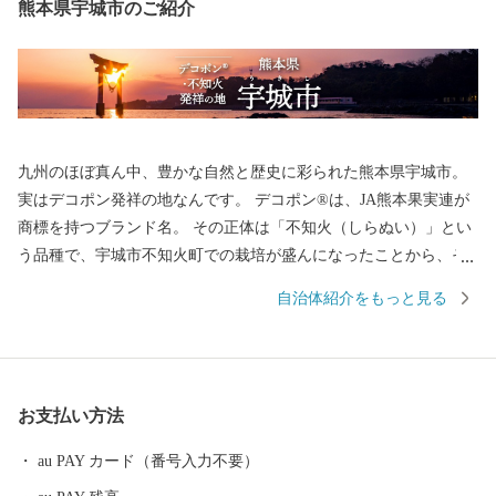
熊本県宇城市のご紹介
九州のほぼ真ん中、豊かな自然と歴史に彩られた熊本県宇城市。
実はデコポン発祥の地なんです。 デコポン®は、JA熊本果実連が
商標を持つブランド名。 その正体は「不知火（しらぬい）」とい
う品種で、宇城市不知火町での栽培が盛んになったことから、そ
の名が付けられました。 甘みと酸味の絶妙なバランス、そして手
自治体紹介をもっと見る
軽に食べられる手頃さから、地元でも全国でも大人気。まさに“柑
橘の王様”です。 さらに宇城市には、世界遺産も！ 明治三大築港
の一つに数えられる「三角西港（みすみにしこう）」は、明治期
の港湾施設として、世界文化遺産にも登録されています。 当時の
お支払い方法
姿がそのまま残る石積み埠頭や水路、橋など貿易港としての役割
を終えた後もほぼ原型のまま残され、日本唯一の湾港史跡となっ
au PAY カード（番号入力不要）
ています。 デコポン・不知火発祥の地「宇城市」の特産品 ■ デ