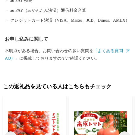
au PAY 残高
コポン®・不知火 ■ みかん ■ あか牛 ■ 黒毛和牛 ■ 白玉粉 ■
生姜 ■ メロン ■ トマト ■ イチゴ
au PAY（auかんたん決済）通信料金合算
クレジットカード決済（VISA、Master、JCB、Diners、AMEX）
お申し込みに関して
不明点がある場合、お問い合わせの多い質問を
「よくある質問（F
AQ）」
に掲載しておりますのでご確認ください。
この返礼品を見ている人はこちらもチェック