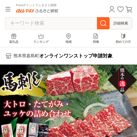
Pontaポイントでふるさと納税
詳細検索
返礼品
ランキング
地域
特集
初めての方
オンラインワンストップ申請対象
熊本県嘉島町