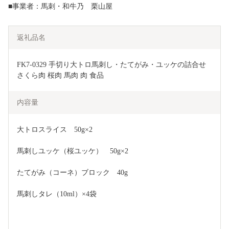
■事業者：馬刺・和牛乃 栗山屋
返礼品名
FK7-0329 手切り大トロ馬刺し・たてがみ・ユッケの詰合せ 
さくら肉 桜肉 馬肉 肉 食品
内容量
大トロスライス　50g×2
馬刺しユッケ（桜ユッケ）　50g×2
たてがみ（コーネ）ブロック　40g
馬刺しタレ（10ml）×4袋