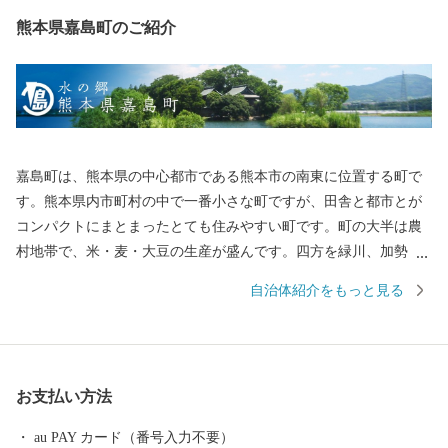
熊本県嘉島町のご紹介
嘉島町は、熊本県の中心都市である熊本市の南東に位置する町で
す。熊本県内市町村の中で一番小さな町ですが、田舎と都市とが
コンパクトにまとまったとても住みやすい町です。町の大半は農
村地帯で、米・麦・大豆の生産が盛んです。四方を緑川、加勢
川、矢形川に囲まれ、東部の大地と海抜5～8mほどの平野で構成
自治体紹介をもっと見る
されています。また、清冽な清水を湛え、「平成の名水百選」に
選ばれた浮島をはじめ、阿蘇の伏流水が湧き出る湧水池が点在し
ています。
お支払い方法
au PAY カード（番号入力不要）