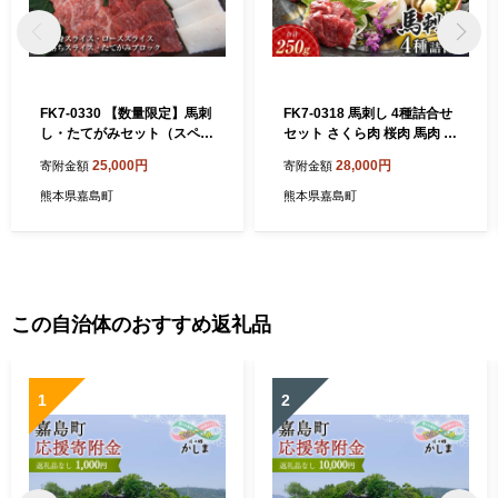
FK7-0330 【数量限定】馬刺
FK7-0318 馬刺し 4種詰合せ
し・たてがみセット（スペシ
セット さくら肉 桜肉 馬肉 肉
ャル限定品） さくら肉 桜肉
食品
25,000円
28,000円
寄附金額
寄附金額
馬肉 肉 食品
熊本県嘉島町
熊本県嘉島町
この自治体のおすすめ返礼品
1
2