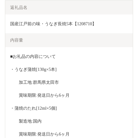
返礼品名
国産江戸前の味・うなぎ長焼5本【1208710】
内容量
■お礼品の内容について
・うなぎ蒲焼[130g×5本]
　　加工地:群馬県太田市
　　賞味期限:発送日から6ヶ月
・蒲焼のたれ[12ml×5個]
　　製造地:国内
　　賞味期限:発送日から6ヶ月