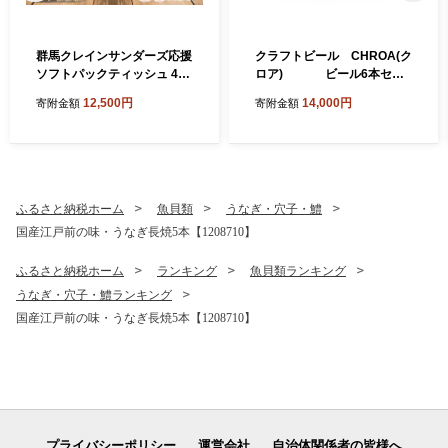
群馬クレインサンダーズ応援
クラフトビール CHROA(ク
ソフトパックティッシュ 400
ロア) ビール6本セッ
枚(200組)×60パック_ティッ
ト 非熱処理(生)【1445158】
12,500円
14,000円
寄附金額
寄附金額
シュ ペーパー まとめ買い 消
耗品 日用品 群馬県 太田市 送
料無料【1422589】
ふるさと納税ホーム
魚貝類
うなぎ・穴子・鱧
国産江戸前の味・うなぎ長焼5本【1208710】
ふるさと納税ホーム
ランキング
魚貝類ランキング
うなぎ・穴子・鱧ランキング
国産江戸前の味・うなぎ長焼5本【1208710】
プライバシーポリシー
運営会社
自治体関係者の皆様へ