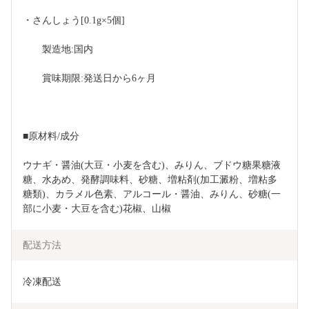
・さんしょう[0.1g×5個]
　　製造地:国内
　　賞味期限:発送日から6ヶ月
■原材料/成分
ウナギ・醤油(大豆・小麦を含む)、みりん、ブドウ糖果糖液
糖、水あめ、発酵調味料、砂糖、増粘剤(加工澱粉、増粘多
糖類)、カラメル色素、アルコール・醤油、みりん、砂糖(一
部に小麦・大豆を含む)花椒、山椒
配送方法
冷凍配送