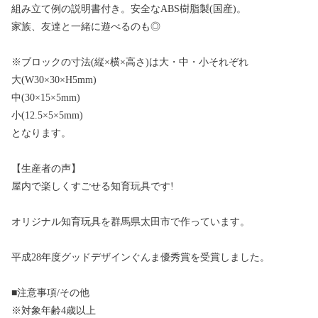
組み立て例の説明書付き。安全なABS樹脂製(国産)。
家族、友達と一緒に遊べるのも◎
※ブロックの寸法(縦×横×高さ)は大・中・小それぞれ
大(W30×30×H5mm)
中(30×15×5mm)
小(12.5×5×5mm)
となります。
【生産者の声】
屋内で楽しくすごせる知育玩具です!
オリジナル知育玩具を群馬県太田市で作っています。
平成28年度グッドデザインぐんま優秀賞を受賞しました。
■注意事項/その他
※対象年齢4歳以上