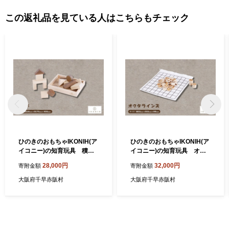
この返礼品を見ている人はこちらもチェック
ひのきのおもちゃIKONIH(ア
ひのきのおもちゃIKONIH(ア
イコニー)の知育玩具 積み
イコニー)の知育玩具 オク
木【1446705】
タラインズ【1449687】
28,000円
32,000円
寄附金額
寄附金額
大阪府千早赤阪村
大阪府千早赤阪村