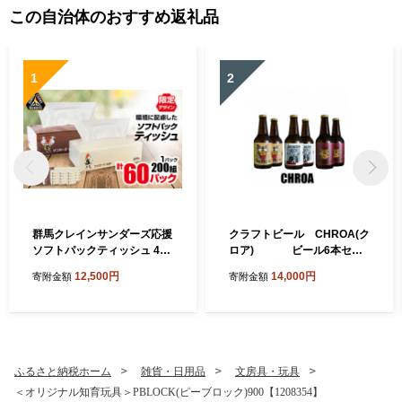
この自治体のおすすめ返礼品
1
2
群馬クレインサンダーズ応援
クラフトビール CHROA(ク
ソフトパックティッシュ 400
ロア) ビール6本セッ
枚(200組)×60パック_ティッ
ト 非熱処理(生)【1445158】
12,500円
14,000円
寄附金額
寄附金額
シュ ペーパー まとめ買い 消
耗品 日用品 群馬県 太田市 送
料無料【1422589】
ふるさと納税ホーム
雑貨・日用品
文房具・玩具
＜オリジナル知育玩具＞PBLOCK(ピーブロック)900【1208354】