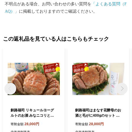
〒860-0833 熊本県熊本市中央区平成3-18-10株式会社5C 釧路市ふ
不明点がある場合、お問い合わせの多い質問を
「よくある質問（F
るさと納税サポートセンター 行 ※1月10日必着となっておりま
AQ）」
に掲載しておりますのでご確認ください。
す。
この返礼品を見ている人はこちらもチェック
釧路福司 リキュールヨーグ
釧路福司はまなす花酵母のお
ルトのお酒 みなニコリと毛
酒と毛がに400gのセット ふ
がにの400gセット ふるさと
るさと納税 酒 かに F4F-534
28,000円
28,000円
寄附金額
寄附金額
納税 酒 かに F4F-5343
4
北海道釧路市
北海道釧路市