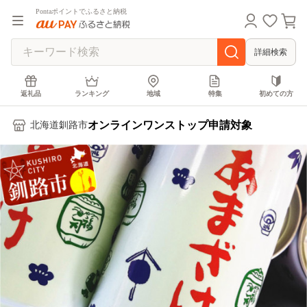
Pontaポイントでふるさと納税
詳細検索
返礼品
ランキング
地域
特集
初めての方
オンラインワンストップ申請対象
北海道釧路市