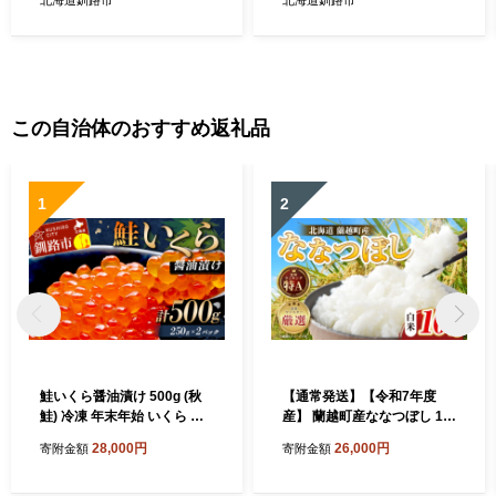
この自治体のおすすめ返礼品
1
2
鮭いくら醤油漬け 500g (秋
【通常発送】【令和7年度
鮭) 冷凍 年末年始 いくら 鮭
産】 蘭越町産ななつぼし 10
いくら ご飯のお供 ご飯 米 北
kg 白米 北海道産 米 コメ こ
28,000円
26,000円
寄附金額
寄附金額
海道 釧路市 F5F-0118
め お米 決済から7日前後で発
送