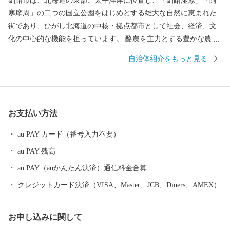
釧路市は、北海道の東部、太平洋岸に位置し、「釧路湿原」「阿
寒摩周」の二つの国立公園をはじめとする雄大な自然に恵まれた
街であり、ひがし北海道の中核・拠点都市として社会、経済、文
化の中心的な機能を担っています。 酪農を主力とする豊かな農業
生産、豊富な森林資源を有する林業、そして国内有数の水揚げ量
自治体紹介をもっと見る
を誇る水産業など、日本の食料基地といえる地域です。 安全・安
心で良質な食料の供給体制の形成に努めるとともに、この恵みを
与えてくれる自然環境の保全や環境調和型の循環社会実現への取
り組みを進めています。 釧路市には、大規模な食品・製薬工場や
お支払い方法
製紙工場のほか、全国唯一の石炭鉱業所が操業しており地域の主
力産業として地域経済の核となっています。 これらの地域産業を
au PAY カード（番号入力不要）
支えているのが重要港湾釧路港や釧路空港であり、現在整備が進
au PAY 残高
められている北海道横断自動車道(高速道路)の完成により今後、飛
躍的に物流機能が高まるものと期待されています。 また、特別天
au PAY（auかんたん決済）通信料金合算
然記念物｢タンチョウ｣や「阿寒湖のマリモ」をはじめとする世界
クレジットカード決済（VISA、Master、JCB、Diners、AMEX）
的にも貴重で魅力あふれる地域資源が豊富にあります。 さらに、
夏でも最高気温が20度前後と涼しく快適なわが街は、移住・長期
お申し込みに関して
滞在にも適した地域と言えます。 ＜ワンストップ申請書送付先＞