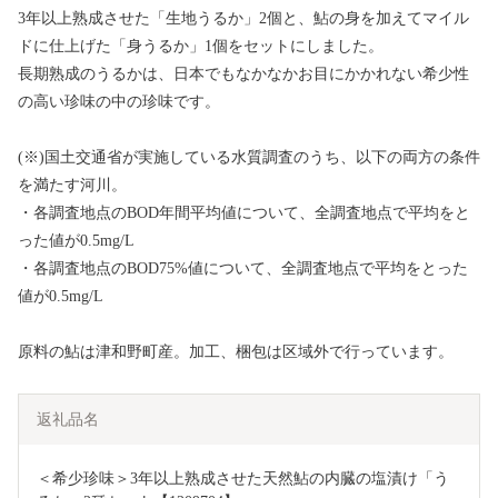
3年以上熟成させた「生地うるか」2個と、鮎の身を加えてマイル
ドに仕上げた「身うるか」1個をセットにしました。
長期熟成のうるかは、日本でもなかなかお目にかかれない希少性
の高い珍味の中の珍味です。
(※)国土交通省が実施している水質調査のうち、以下の両方の条件
を満たす河川。
・各調査地点のBOD年間平均値について、全調査地点で平均をと
った値が0.5mg/L
・各調査地点のBOD75%値について、全調査地点で平均をとった
値が0.5mg/L
原料の鮎は津和野町産。加工、梱包は区域外で行っています。
返礼品名
＜希少珍味＞3年以上熟成させた天然鮎の内臓の塩漬け「う