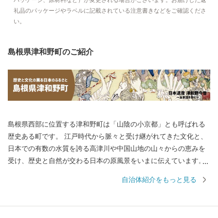
パッケージ、原材料など）が変更される場合がございます。お届けした返
礼品のパッケージやラベルに記載されている注意書きなどをご確認くださ
い。
島根県津和野町のご紹介
島根県西部に位置する津和野町は「山陰の小京都」とも呼ばれる
歴史ある町です。 江戸時代から脈々と受け継がれてきた文化と、
日本での有数の水質を誇る高津川や中国山地の山々からの恵みを
受け、歴史と自然が交わる日本の原風景をいまに伝えています。
町内にあるJR津和野駅は「SLやまぐち号」の終着駅として、多く
自治体紹介をもっと見る
のSLファンを出迎えています。 【150年前の風景に、今が見え
る】 町に残る江戸時代からの情景が現在まで受け継がれており、
町に根付く文化とともに人々の生活に根付いていおり、幕末の情