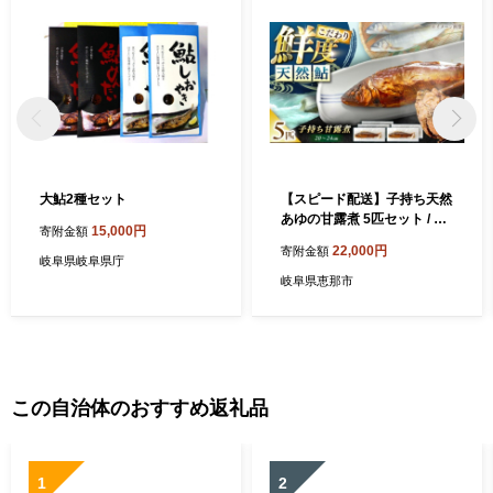
大鮎2種セット
【スピード配送】子持ち天然
あゆの甘露煮 5匹セット / 天
15,000円
寄附金額
然あゆ 甘露煮 鮎 魚料理 煮物
22,000円
寄附金額
鮎 天然 子持ち 天然鮎 子持ち
岐阜県岐阜県庁
あゆ 高級魚 和食 おかず ご飯
岐阜県恵那市
のお供 保存食 美味しい あゆ
料理 贈り物 珍味 惣菜 料理食
材 お取り寄せ 贈答 ギフト 岐
阜県 / 恵那市 / 恵那物産館 [A
UFS005]
この自治体のおすすめ返礼品
1
2