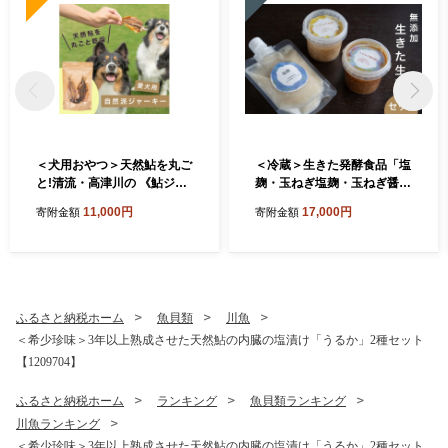
＜犬用おやつ＞天然鮎を丸ご
＜冷蔵＞生きた発酵食品「塩
と!清流・高津川の 《鮎ジャ
麹・玉ねぎ塩麹・玉ねぎ醤油
ーキー》(3尾入り・添加物不
麹」3種セット【1735467】
11,000円
17,000円
寄附金額
寄附金額
使用)【1762174】
ふるさと納税ホーム
魚貝類
川魚
＜希少珍味＞3年以上熟成させた天然鮎の内臓の塩漬け「うるか」2種セット
【1209704】
ふるさと納税ホーム
ランキング
魚貝類ランキング
川魚ランキング
＜希少珍味＞3年以上熟成させた天然鮎の内臓の塩漬け「うるか」2種セット