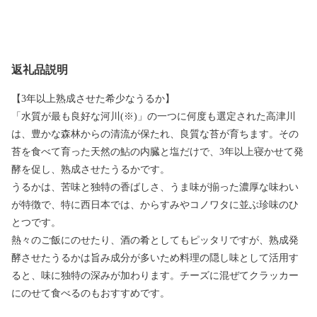
返礼品説明
【3年以上熟成させた希少なうるか】
「水質が最も良好な河川(※)」の一つに何度も選定された高津川
は、豊かな森林からの清流が保たれ、良質な苔が育ちます。その
苔を食べて育った天然の鮎の内臓と塩だけで、3年以上寝かせて発
酵を促し、熟成させたうるかです。
うるかは、苦味と独特の香ばしさ、うま味が揃った濃厚な味わい
が特徴で、特に西日本では、からすみやコノワタに並ぶ珍味のひ
とつです。
熱々のご飯にのせたり、酒の肴としてもピッタリですが、熟成発
酵させたうるかは旨み成分が多いため料理の隠し味として活用す
ると、味に独特の深みが加わります。チーズに混ぜてクラッカー
にのせて食べるのもおすすめです。