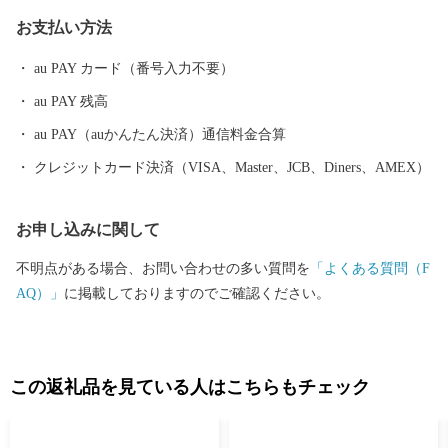
景を描いた図画「津和野百景図」に描かれた情景が、現在でも対
お支払い方法
比することが可能となっています。 この町に残る伝統や物語が一
つのストーリーとして文化庁が認定する日本遺産に「津和野今昔
au PAY カード（番号入力不要）
~百景図を歩く~」として選ばれました。 【町を走るＳＬ】 JR新山
au PAY 残高
口駅を出発駅として、JR津和野駅まで運行するSLやまぐち号。 全
長約95kmにわたる鉄道路線を古めかしい蒸気機関車が運行してい
au PAY（auかんたん決済）通信料金合算
ます。 市街地を抜け山間部に入ると、どこか懐かしい田園風景の
クレジットカード決済（VISA、Master、JCB、Diners、AMEX）
中を力強い汽笛の音とともに駆け抜けていくSLは、沿線に多くの
ファンが駆けつけるなど、多くの方を楽しませてくれています。
お申し込みに関して
路線を走る車両は、その優雅なたたずまいから「貴婦人」の愛称
でしたしまれるC57型車両と、「デゴイチ」の愛称で親しまれるD
不明点がある場合、お問い合わせの多い質問を
「よくある質問（F
51型車両で運行されており、車両がけん引する客車も昭和レトロ
AQ）」
に掲載しておりますのでご確認ください。
な雰囲気となっています。
この返礼品を見ている人はこちらもチェック