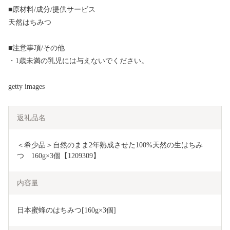
■原材料/成分/提供サービス
天然はちみつ
■注意事項/その他
・1歳未満の乳児には与えないでください。
getty images
返礼品名
＜希少品＞自然のまま2年熟成させた100%天然の生はちみ
つ　160g×3個【1209309】
内容量
日本蜜蜂のはちみつ[160g×3個]