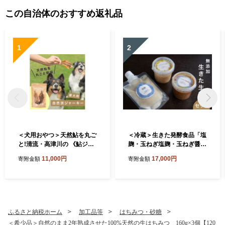
この自治体のおすすめ返礼品
1
2
＜犬用おやつ＞天然鮎を丸ご
＜冷蔵＞生きた発酵食品「塩
と!清流・高津川の 《鮎ジャ
麹・玉ねぎ塩麹・玉ねぎ醤油
ーキー》(3尾入り・添加物不
麹」3種セット【1735467】
11,000円
17,000円
寄附金額
寄附金額
使用)【1762174】
ふるさと納税ホーム
加工品等
はちみつ・砂糖
＜希少品＞自然のまま2年熟成させた100%天然の生はちみつ 160g×3個【120