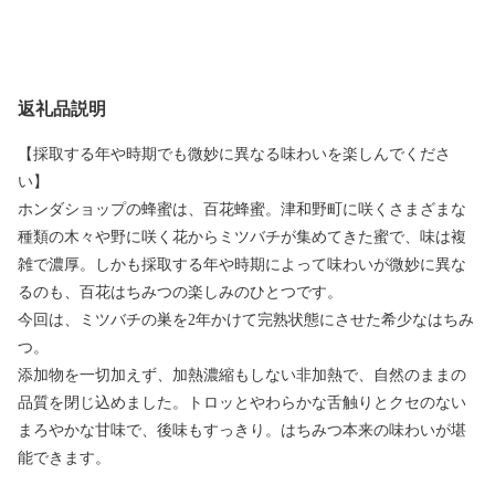
返礼品説明
【採取する年や時期でも微妙に異なる味わいを楽しんでくださ
い】
ホンダショップの蜂蜜は、百花蜂蜜。津和野町に咲くさまざまな
種類の木々や野に咲く花からミツバチが集めてきた蜜で、味は複
雑で濃厚。しかも採取する年や時期によって味わいが微妙に異な
るのも、百花はちみつの楽しみのひとつです。
今回は、ミツバチの巣を2年かけて完熟状態にさせた希少なはちみ
つ。
添加物を一切加えず、加熱濃縮もしない非加熱で、自然のままの
品質を閉じ込めました。トロッとやわらかな舌触りとクセのない
まろやかな甘味で、後味もすっきり。はちみつ本来の味わいが堪
能できます。