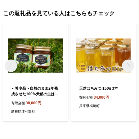
この返礼品を見ている人はこちらもチェック
＜希少品＞自然のまま2年熟
天然はちみつ 150g 3本
成させた100%天然の生はち
34,000円
寄附金額
みつ 300g×2個【120931
38,000円
寄附金額
0】
兵庫県福崎町
島根県津和野町