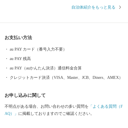
町内にあるJR津和野駅は「SLやまぐち号」の終着駅として、多く
自治体紹介をもっと見る
のSLファンを出迎えています。 【150年前の風景に、今が見え
る】 町に残る江戸時代からの情景が現在まで受け継がれており、
町に根付く文化とともに人々の生活に根付いていおり、幕末の情
景を描いた図画「津和野百景図」に描かれた情景が、現在でも対
お支払い方法
比することが可能となっています。 この町に残る伝統や物語が一
つのストーリーとして文化庁が認定する日本遺産に「津和野今昔
au PAY カード（番号入力不要）
~百景図を歩く~」として選ばれました。 【町を走るＳＬ】 JR新山
au PAY 残高
口駅を出発駅として、JR津和野駅まで運行するSLやまぐち号。 全
長約95kmにわたる鉄道路線を古めかしい蒸気機関車が運行してい
au PAY（auかんたん決済）通信料金合算
ます。 市街地を抜け山間部に入ると、どこか懐かしい田園風景の
クレジットカード決済（VISA、Master、JCB、Diners、AMEX）
中を力強い汽笛の音とともに駆け抜けていくSLは、沿線に多くの
ファンが駆けつけるなど、多くの方を楽しませてくれています。
お申し込みに関して
路線を走る車両は、その優雅なたたずまいから「貴婦人」の愛称
でしたしまれるC57型車両と、「デゴイチ」の愛称で親しまれるD
不明点がある場合、お問い合わせの多い質問を
「よくある質問（F
51型車両で運行されており、車両がけん引する客車も昭和レトロ
AQ）」
に掲載しておりますのでご確認ください。
な雰囲気となっています。