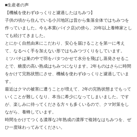
■生産者の声
【機械を使わずゆっくりと濾過したはちみつ】
子供の頃から住んでいる小川地区は昔から集落全体ではちみつを
作っていました。今も本業(バイク店)の傍ら、20年以上養蜂家とし
ても続けてきました。
とにかく自然由来にこだわり、安心を届けることを第一に考え
て、なるべく手を加えない形ではちみつづくりをしています。
ミツバチは巣の中で羽をバタつかせて水分を飛ばし蒸発させるこ
とで、糖度の高い熟成はちみつになります。2年ものはさらに時間
をかけて完熟状態にさせ、機械を使わずゆっくりと濾過していま
す。
最近はクマの被害に遭うことが増えて、2年の完熟状態までもって
いくことが難しくなり、本当に希少になってしまいました。です
が、楽しみに待ってくださる方々も多くいるので、クマ対策をし
ながら、養蜂しています。
時間をかけてつくる濃厚な2年熟成の濃厚で複雑なはちみつを、ぜ
ひ一度味わってみてください。