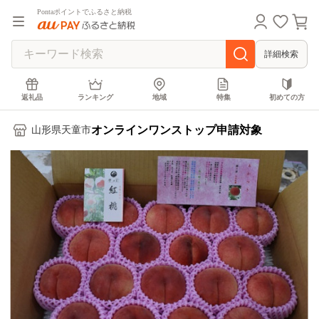
Pontaポイントでふるさと納税
詳細検索
返礼品
ランキング
地域
特集
初めての方
オンラインワンストップ申請対象
山形県天童市