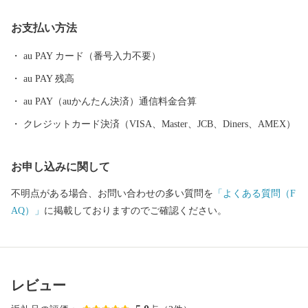
ふるさと納税をきっかけに、ちょっとしたお出掛けや旅行先の
お支払い方法
選択など、あなたの第２のふるさとに天童が立候補させていただ
きます！
au PAY カード（番号入力不要）
au PAY 残高
au PAY（auかんたん決済）通信料金合算
クレジットカード決済（VISA、Master、JCB、Diners、AMEX）
お申し込みに関して
不明点がある場合、お問い合わせの多い質問を
「よくある質問（F
AQ）」
に掲載しておりますのでご確認ください。
レビュー