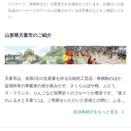
パッケージ、原材料など）が変更される場合がございます。お届けした返
礼品のパッケージやラベルに記載されている注意書きなどをご確認くださ
い。
山形県天童市のご紹介
天童市は、全国1位の生産量を誇る伝統的工芸品・将棋駒のほか、
盆地特有の寒暖差の差が産みだす、さくらんぼや桃、ぶどう、
ラ・フランス、りんごなど四季折々のフルーツが豊富です。 ”第２
のふるさと天童"には、ご寄附をいただいた皆様との間に、ふるさ
と納税を通じて絆を形成し、本市が皆様にとって"第２のふるさ
自治体紹介をもっと見る
と"と感じていただけるようにとの思いが込められています。 春夏
秋冬を通じたイベントもございます。これをきっかけに、ぜひ天
童市を訪れ、本市の魅力を肌で感じ取ってみてはいかがですか？