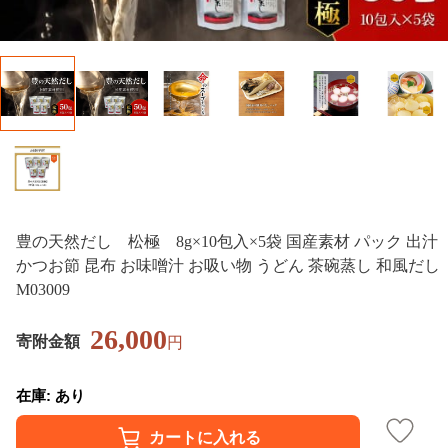
豊の天然だし 松極 8g×10包入×5袋 国産素材 パック 出汁
かつお節 昆布 お味噌汁 お吸い物 うどん 茶碗蒸し 和風だし
M03009
26,000
寄附金額
円
在庫: あり