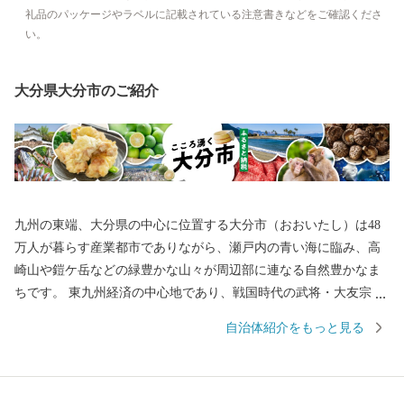
礼品のパッケージやラベルに記載されている注意書きなどをご確認くださ
い。
大分県大分市のご紹介
九州の東端、大分県の中心に位置する大分市（おおいたし）は48
万人が暮らす産業都市でありながら、瀬戸内の青い海に臨み、高
崎山や鎧ケ岳などの緑豊かな山々が周辺部に連なる自然豊かなま
ちです。 東九州経済の中心地であり、戦国時代の武将・大友宗麟
公の時代より日本を代表する国際色豊かな貿易都市・南蛮文化の
自治体紹介をもっと見る
発祥都市として繁栄し、高度成長期以降は工業を中心として幅広
い産業が展開され、製造品出荷額は九州第一位を続けています。
一方で豊かな自然にも恵まれ、全国ブランド「関あじ・関さば」