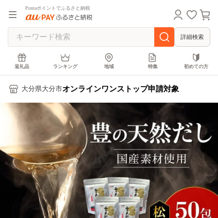
Pontaポイントでふるさと納税
詳細検索
返礼品
ランキング
地域
特集
初めての方
オンラインワンストップ申請対象
大分県大分市