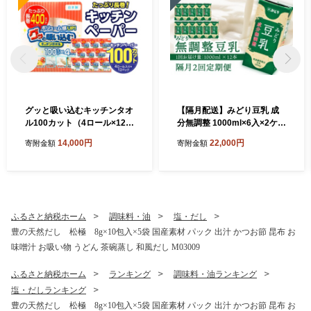
グッと吸い込むキッチンタオ
【隔月配送】みどり豆乳 成
ル100カット（4ロール×12パ
分無調整 1000ml×6入×2ケー
ック） キッチンペーパー 日
ス（計12本） 隔月2回お届け
14,000円
22,000円
寄附金額
寄附金額
用品 消耗品 大容量 吸収力 破
定期便 飲料 豆乳 成分無調整
れにくい 長持ち 掃除 便利 高
定期便 常温保存 無調整豆乳
評価 R14030
栄養 スムージー 担々麵 紙パ
ック 大豆 イソフラボン タン
パク質 T10087
ふるさと納税ホーム
調味料・油
塩・だし
豊の天然だし 松極 8g×10包入×5袋 国産素材 パック 出汁 かつお節 昆布 お
味噌汁 お吸い物 うどん 茶碗蒸し 和風だし M03009
ふるさと納税ホーム
ランキング
調味料・油ランキング
塩・だしランキング
豊の天然だし 松極 8g×10包入×5袋 国産素材 パック 出汁 かつお節 昆布 お