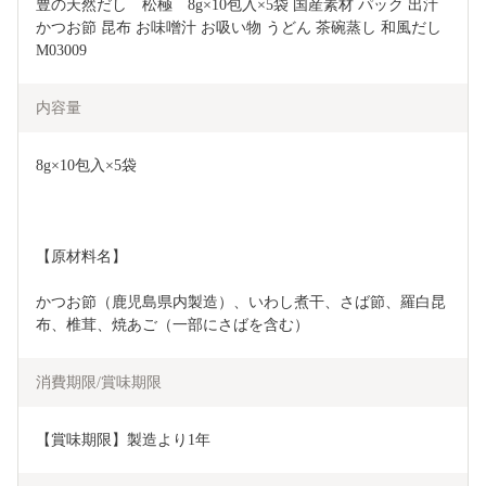
豊の天然だし　松極　8g×10包入×5袋 国産素材 パック 出汁 
かつお節 昆布 お味噌汁 お吸い物 うどん 茶碗蒸し 和風だし 
M03009
内容量
8g×10包入×5袋
【原材料名】
かつお節（鹿児島県内製造）、いわし煮干、さば節、羅白昆
布、椎茸、焼あご（一部にさばを含む）
消費期限/賞味期限
【賞味期限】製造より1年