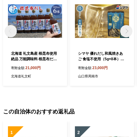
北海道 礼文島産 根昆布使用
シマヤ 優れだし和風焼きあ
絶品 万能調味料 根昆布だし
ご 食塩不使用（5g×8本）24
500ml×6本［船泊漁業協同組
個 【だし 出汁 ダシ 出汁の素
21,000円
23,000円
寄附金額
寄附金額
合］【 昆布 だし昆布 出汁 根
粉末 食塩無添加 小分け あご
昆布だし だし汁 調味料 うど
だし 調味料 味噌汁 みそ汁 料
北海道礼文町
山口県周南市
ん そば 味噌汁 鍋 かつお節
理 国産】
和食 絶品 大容量 】
この自治体のおすすめ返礼品
1
2