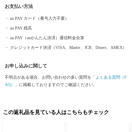
をはじめとした海産物や、「豊後牛」「おおいた和牛」など様々
お支払い方法
な農畜産物、「大分ふぐ」「とり天」「大分銘菓ざびえる」「吉
野の鶏めし」など多彩な食資源に恵まれた自然と都市が共存する
au PAY カード（番号入力不要）
まちです。 ふるさと大分市応援寄附金について 5,000円以上寄附
au PAY 残高
をしていただいた方には、市のＰＲも兼ねて返礼品をお送りさせ
ていただきます。 【ご注意】 ・返礼品の送付は、大分市外にお住
au PAY（auかんたん決済）通信料金合算
まいの方に限らせていただきます。 ・寄附につきましては、年度
クレジットカード決済（VISA、Master、JCB、Diners、AMEX）
内の回数制限は現在設けておりません。 ・返礼品のお届けには1
～2ヶ月程度かかることがあります。 ・返礼品の写真はイメージ
お申し込みに関して
です。 ※長期不在、住所不明等で返礼品をお受取りいただけなか
った場合、再発送は出来かねますので、ご了承ください。 ※お受
不明点がある場合、お問い合わせの多い質問を
「よくある質問（F
け取りできない期間が予め分かっている場合は、お申込み時に
AQ）」
に掲載しておりますのでご確認ください。
「備考欄」へご記入くださいませ。
この返礼品を見ている人はこちらもチェック