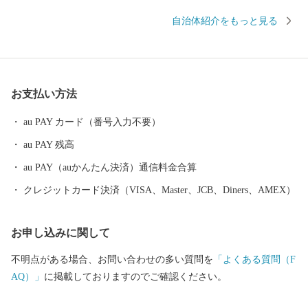
川、矢形川に囲まれ、東部の大地と海抜5～8mほどの平野で構成
自治体紹介をもっと見る
されています。また、清冽な清水を湛え、「平成の名水百選」に
選ばれた浮島をはじめ、阿蘇の伏流水が湧き出る湧水池が点在し
ています。
お支払い方法
au PAY カード（番号入力不要）
au PAY 残高
au PAY（auかんたん決済）通信料金合算
クレジットカード決済（VISA、Master、JCB、Diners、AMEX）
お申し込みに関して
不明点がある場合、お問い合わせの多い質問を
「よくある質問（F
AQ）」
に掲載しておりますのでご確認ください。