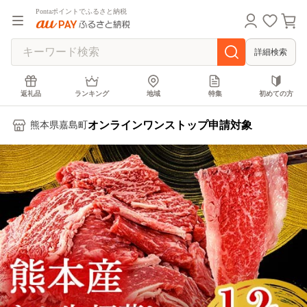
Pontaポイントでふるさと納税
詳細検索
返礼品
ランキング
地域
特集
初めての方
オンラインワンストップ申請対象
熊本県嘉島町