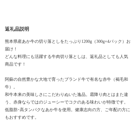
返礼品説明
熊本県産あか牛の切り落としをたっぷり1200g（300g×4パック）お
届け！
どんな料理にも活躍する牛肉切り落としは、返礼品としても人気
商品です！
阿蘇の自然豊かな大地で育ったブランド牛で有名な赤牛（褐毛和
牛）。
和牛本来の美味しさにこだわりぬいた逸品。霜降り肉とはまた違
う、赤身ならではのジューシーでコクのある味わいが特徴です。
低脂肪･高タンパクなあか牛を使用。健康志向の方、ご年配の方に
もおすすめです。