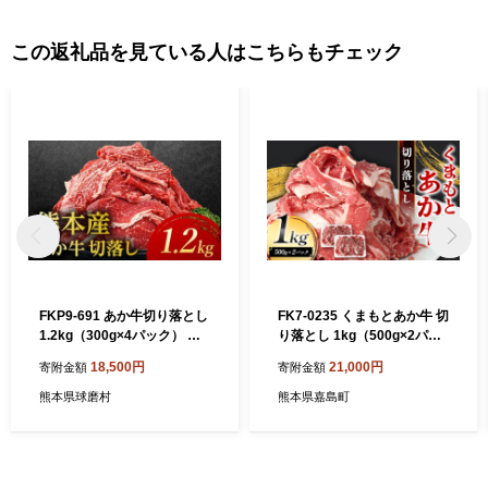
この返礼品を見ている人はこちらもチェック
FKP9-691 あか牛切り落とし
FK7-0235 くまもとあか牛 切
1.2kg（300g×4パック） 牛
り落とし 1kg（500g×2パッ
肉 牛 赤身
ク） 牛肉 冷凍 九州 熊本県
18,500円
21,000円
寄附金額
寄附金額
熊本 嘉島
熊本県球磨村
熊本県嘉島町