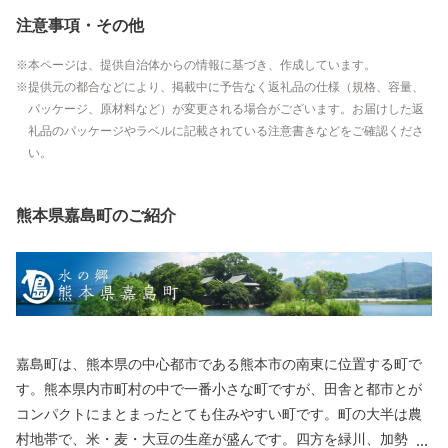
注意事項・その他
本ページは、提供自治体からの情報に基づき、作成しています。
提供元の都合などにより、掲載中に予告なく返礼品の仕様（規格、容量、
パッケージ、原材料など）が変更される場合がございます。お届けした返
礼品のパッケージやラベルに記載されている注意書きなどをご確認くださ
い。
熊本県嘉島町のご紹介
嘉島町は、熊本県の中心都市である熊本市の南東に位置する町で
す。熊本県内市町村の中で一番小さな町ですが、田舎と都市とが
コンパクトにまとまったとても住みやすい町です。町の大半は農
村地帯で、米・麦・大豆の生産が盛んです。四方を緑川、加勢