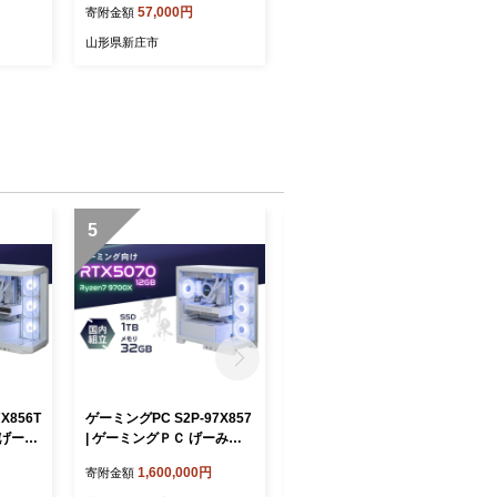
57,000円
寄附金額
 贈答
退職祝い 贈り物 贈答 ギフ
プレゼ
ト 人気 誕生日 プレゼント
山形県新庄市
山形県
母の日 父の日 山形県 新庄
市 F3S-1170
5
6
X856T
ゲーミングPC S2P-97X857
【定期便3ヶ月】コシヒカリ
 げーみ
| ゲーミングＰＣ げーみん
5kg 天皇杯受賞！横田農場
幻界シリ
ぐＰＣ STORM 茨城県 龍ケ
の特別栽培米こしひかり ❙
1,600,000円
77,000円
寄附金額
寄附金額
崎市
こしひかり コシヒカリ 厳選