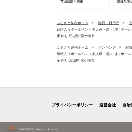
いも 干しいも さつまいも
茨城県龍ケ崎市
茨城県龍
芋 おやつ 茨城県 龍ケ崎市
ふるさと納税ホーム
雑貨・日用品
蒔絵入りボールペン＜美人画・黒＞1本 | ボール
産 釣り 茨城県 龍ケ崎市
ふるさと納税ホーム
ランキング
雑
蒔絵入りボールペン＜美人画・黒＞1本 | ボール
産 釣り 茨城県 龍ケ崎市
プライバシーポリシー
運営会社
自治
© 2016 KDDI/au Commerce & Life, Inc.