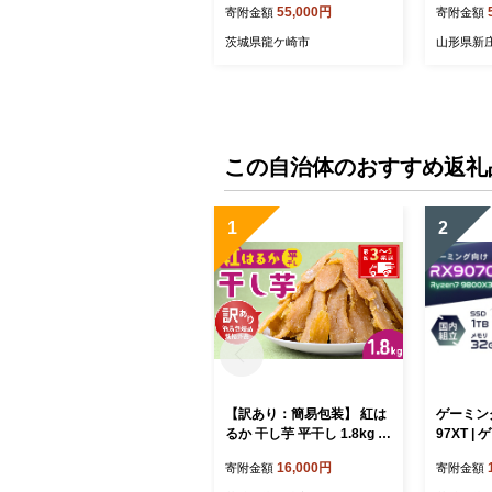
55,000円
寄附金額
寄附金額
ト プレゼント 贈り物 入学
祝い 贈り
祝い 卒業祝い 就職祝い 退
気 誕生日
茨城県龍ケ崎市
山形県新
職祝い 記念品 贈答品 父の
日 父の日
日 母の日 小物 国産 釣り 茨
S-1163
城県 龍ケ崎市
この自治体のおすすめ返礼
1
2
【訳あり：簡易包装】 紅は
ゲーミング
るか 干し芋 平干し 1.8kg ゆ
97XT 
うゆう農園 | 無添加 着色料
みんぐＰＣ
16,000円
寄附金額
寄附金額
不使用 国産 わけあり ほし
龍ケ崎市