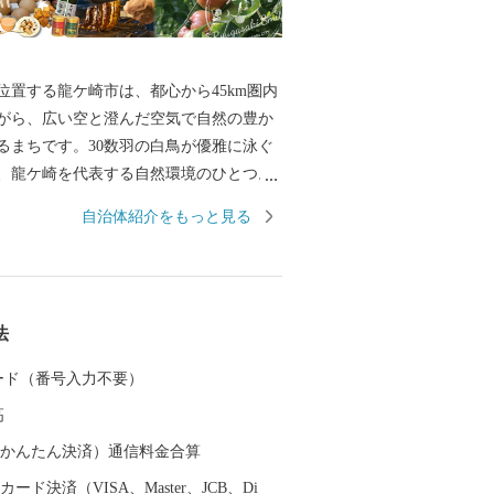
位置する龍ケ崎市は、都心から45km圏内
がら、広い空と澄んだ空気で自然の豊か
るまちです。30数羽の白鳥が優雅に泳ぐ
、龍ケ崎を代表する自然環境のひとつ。
全体で子どもを育てたい！そして子育て
自治体紹介をもっと見る
」そんな想いを実現するべく、結婚、妊
児、教育、それぞれのステージに応じた
援策を展開しています。そして、これか
を産み、育てるなら龍ケ崎」と思っても
法
ちづくりを進めていきます。 そんな龍
大商業のまちとして名を馳せた時代もあ
 カード（番号入力不要）
こだわりの職人が作る老舗の品や、若手
高
風を吹き込み送り出した品々が数多くあ
らの品々を、ご寄附へのお礼として贈ら
（auかんたん決済）通信料金合算
ます。
ード決済（VISA、Master、JCB、Di