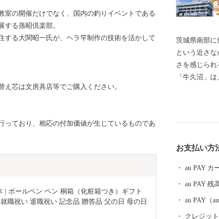
教室の開催だけでなく、国内の釣りイベントである
展する孫昭倶楽部。
住する大関昭一氏が、ヘラ竿制作の技術を活かして
茨城県南部に
という近さな
さを感じられ
「牛久沼」は
替え芯は文房具店等でご購入ください。
また、「まち
を支えたい！
娠、出産、育
行っており、相応の付加価値が生じているものであ
さまざまな支
らも「子ども
お支払い方
らえるようなま
ケ崎市は、一
au PAY
ることから、
au PAY 残
職人が新たな
| ボールペン ペン 桐箱（化粧箱つき）ギフト 
ります。それ
au PAY
就職祝い 退職祝い 記念品 贈答品 父の日 母の日 
せていただき
クレジットカ