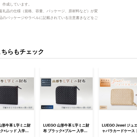
、作成しています。
返礼品の仕様（規格、容量、パッケージ、原材料など）が変
品のパッケージやラベルに記載されている注意書きなどをご
こちらもチェック
 山形牛革 L字ミニ財
LUEGO 山形牛革 L字ミニ財
LUEGO Jewel ジュ
ック×レッド 入学祝
布 ブラック×ブルー 入学祝
ャバラカードケース 
い 就職祝い 退職
い 卒業祝い 就職祝い 退職
ド 入学祝い 卒業祝い