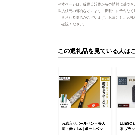
本ページは、提供自治体からの情報に基づき
提供元の都合などにより、掲載中に予告なく
更される場合がございます。お届けした返礼
確認ください。
この返礼品を見ている人は
蒔絵入りボールペン＜美人
LUEGO
画・赤＞1本 | ボールペン ペ
布 ブラ
ン 桐箱（化粧箱つき）ギフ
い 卒業祝