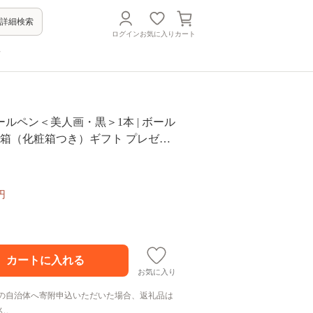
詳細検索
ログイン
お気に入り
カート
方
ルペン＜美人画・黒＞1本 | ボール
桐箱（化粧箱つき）ギフト プレゼン
入学祝い 卒業祝い 就職祝い 退職祝い
品 父の日 母の日 小物 国産 釣り 茨
市
円
お気に入り
の自治体へ寄附申込いただいた場合、返礼品は
ん。