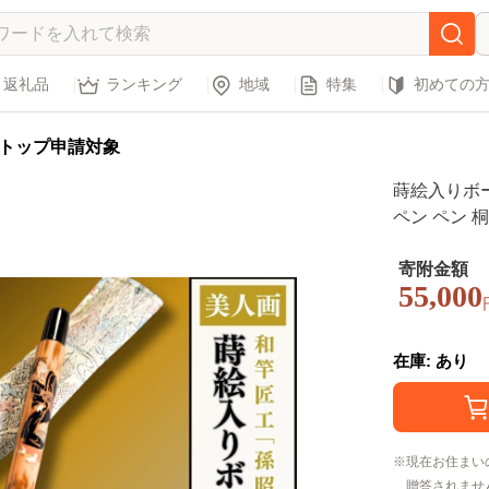
返礼品
ランキング
地域
特集
初めての
トップ申請対象
蒔絵入りボー
ペン ペン 
ト 贈り物 
記念品 贈答
寄附金額
55,000
城県 龍ケ崎
在庫: あり
現在お住まい
贈答されませ