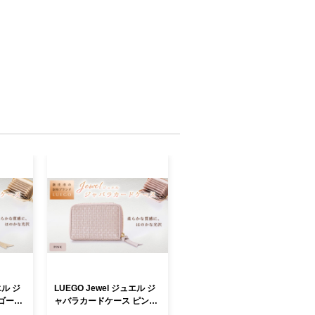
エル ジ
LUEGO Jewel ジュエル ジ
ゴール
ャバラカードケース ピンク
 就職
入学祝い 卒業祝い 就職祝い