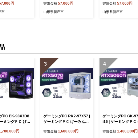
57,000円
57,000円
57,000円
寄附金額
寄附金額
物 贈答 ギフト 人
祝い 贈り物 贈答 ギフト 人
祝い 退職祝い 贈り物
 プレゼント 母の
気 誕生日 プレゼント 母の
ギフト 人気 誕生日 
庄市
山形県新庄市
山形県新庄市
 山形県 新庄市 F3
日 父の日 山形県 新庄市 F3
ント 母の日 父の日 
S-1164
新庄市 F3S-1169
品
3
4
PC EK-98X3D8
ゲーミングPC RK2-97X57 |
ゲーミングPC GK-97
| ゲーミングＰＣ げー
ゲーミングＰＣ げーみんぐ
i16 | ゲーミングＰＣ
 STORM 茨城県
ＰＣ STORM 茨城県 龍ケ崎
んぐＰＣ STORM 
1,700,000円
1,600,000円
1,400,000円
寄附金額
寄附金額
市
ーズ 茨城県 龍ケ崎市