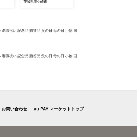
米 お米 米 こめ 白米 精米 特
茨城県龍ケ崎市
茨城県龍ケ崎市
別栽培米 冷めてもおいしい
美味しい こだわり おにぎり
天皇杯 受賞 ブランド米 農
薬を抑えた 特別栽培 特別栽
培認証 厳選米 人気 農家直
退職祝い 記念品 贈答品 父の日 母の日 小物 国
送 産地直送 精米 国産 おす
すめ 甘みが強い ふっくら
艶やか 茨城県 龍ケ崎市
退職祝い 記念品 贈答品 父の日 母の日 小物 国
お問い合わせ
au PAY マーケットトップ