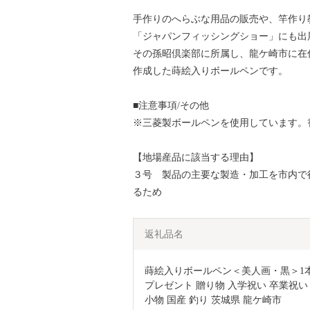
手作りのへらぶな用品の販売や、竿作り
「ジャパンフィッシングショー」にも出
その孫昭倶楽部に所属し、龍ケ崎市に在
作成した蒔絵入りボールペンです。
■注意事項/その他
※三菱製ボールペンを使用しています。
【地場産品に該当する理由】
３号 製品の主要な製造・加工を市内で
るため
返礼品名
蒔絵入りボールペン＜美人画・黒＞1本 
プレゼント 贈り物 入学祝い 卒業祝い 
小物 国産 釣り 茨城県 龍ケ崎市