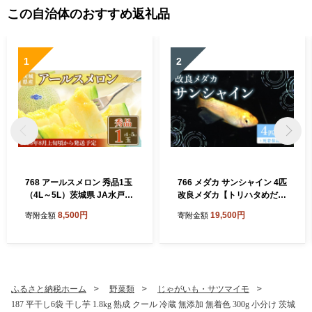
この自治体のおすすめ返礼品
1
2
768 アールスメロン 秀品1玉
766 メダカ サンシャイン 4匹
（4L～5L）茨城県 JA水戸
改良メダカ【トリハタめだ
フルーツ 果物
か】
8,500円
19,500円
寄附金額
寄附金額
ふるさと納税ホーム
野菜類
じゃがいも・サツマイモ
187 平干し6袋 干し芋 1.8kg 熟成 クール 冷蔵 無添加 無着色 300g 小分け 茨城