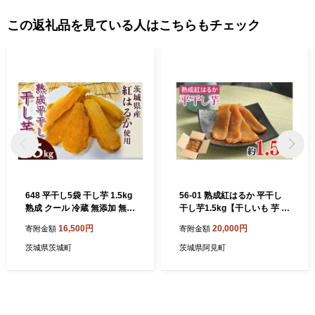
この返礼品を見ている人はこちらもチェック
648 平干し5袋 干し芋 1.5kg
56-01 熟成紅はるか 平干し
熟成 クール 冷蔵 無添加 無着
干し芋1.5kg【干しいも 芋 ほ
色 300g 小分け 茨城県産 紅
しいも さつまいも サツマイ
16,500円
20,000円
寄附金額
寄附金額
はるか
モ 熟成 阿見町 茨城県】
茨城県茨城町
茨城県阿見町