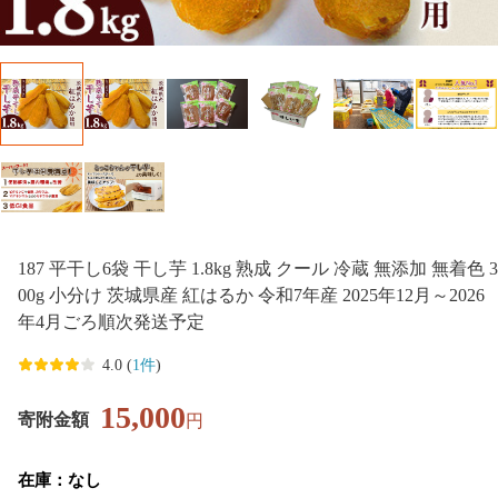
187 平干し6袋 干し芋 1.8kg 熟成 クール 冷蔵 無添加 無着色 3
00g 小分け 茨城県産 紅はるか 令和7年産 2025年12月～2026
年4月ごろ順次発送予定
4.0 (
1件
)
15,000
寄附金額
円
在庫：なし