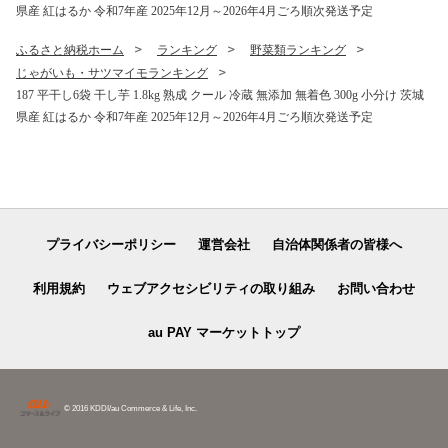
県産 紅はるか 令和7年産 2025年12月～2026年4月ごろ順次発送予定
ふるさと納税ホーム
ランキング
野菜類ランキング
じゃがいも・サツマイモランキング
187 平干し6袋 干し芋 1.8kg 熟成 クール 冷蔵 無添加 無着色 300g 小分け 茨城
県産 紅はるか 令和7年産 2025年12月～2026年4月ごろ順次発送予定
プライバシーポリシー
運営会社
自治体関係者の皆様へ
利用規約
ウェブアクセシビリティの取り組み
お問い合わせ
au PAY マーケットトップ
© 2016 KDDI/au Commerce & Life, Inc.