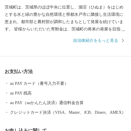
茨城町は、茨城県のほぼ中央に位置し、涸沼（ひぬま）をはじめ
とする水と緑の豊かな自然環境と県都水戸市に隣接し生活環境に
恵まれ、都市部と農村部が調和したまちとして発展を続けていま
す。 皆様からいただいた寄附金は、茨城町の将来の発展を目指
し、茨城町の明るい未来を築くために、住み良い環境のもととな
自治体紹介をもっと見る
る「美しい自然を守る」ことやその原動力となる「ひとづくり」
などに大切に活用します。 茨城町を離れて頑張っている皆様、ま
た、茨城町へ来られたことのある方や関心をお持ちの皆様からの
温かい『応援』をお待ちしております。
お支払い方法
au PAY カード（番号入力不要）
au PAY 残高
au PAY（auかんたん決済）通信料金合算
クレジットカード決済（VISA、Master、JCB、Diners、AMEX）
お申し込みに関して