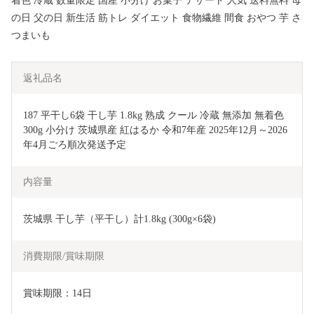
着色 冷蔵 数量限定 国産 小分け お菓子 デザート 人気 送料無料 母
の日 父の日 新生活 筋トレ ダイエット 食物繊維 間食 おやつ 芋 さ
つまいも
返礼品名
187 平干し6袋 干し芋 1.8kg 熟成 クール 冷蔵 無添加 無着色 
300g 小分け 茨城県産 紅はるか 令和7年産 2025年12月～2026
年4月ごろ順次発送予定
内容量
茨城県 干し芋（平干し）計1.8kg (300g×6袋)
消費期限/賞味期限
賞味期限：14日