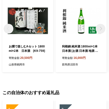
お燗で楽しむAセット 1800
利根錦 純米酒 1800ml×1本
ml×2本 日本酒 [K9-759]
日本酒 [お酒 日本酒 地酒 燗
冷酒 米]
20,500円
16,000円
寄附金額
寄附金額
山形県鶴岡市
群馬県沼田市
この自治体のおすすめ返礼品