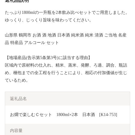
返礼品説明
たっぷり1800mlの一升瓶を2本飲み比べセットでご用意しました。
ゆっくり、じっくり旨味を味わってください。
山形県 鶴岡市 お酒 酒 地酒 日本酒 純米酒 純米 清酒 ご当地 名産
品 特産品 アルコール セット
【地場産品(告示第5条第3号)に該当する理由】
区域内で原材料の仕入れ、精米、蒸米、発酵、ろ過、調合、瓶詰
め、梱包までの全工程を行うことにより、相応の付加価値が生じ
ているため。
返礼品名
お燗で楽しむＣセット　1800ml×2本　日本酒　[K14-753]
内容量