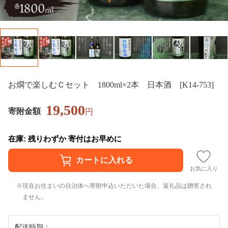
お燗で楽しむＣセット 1800ml×2本 日本酒 [K14-753]
19,500
寄附金額
円
在庫: 残りわずか 寄付はお早めに
お気に入り
現在お住まいの自治体へ寄附申込いただいた場合、返礼品は贈答され
ません。
配送時期：