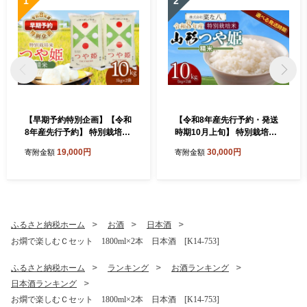
1
2
【早期予約特別企画】【令和
【令和8年産先行予約・発送
8年産先行予約】 特別栽培米
時期10月上旬】 特別栽培米
つや姫 精米 10kg (5kg×2袋)
山形つや姫 精米 10kg(5kg×
19,000円
30,000円
寄附金額
寄附金額
山形県鶴岡産 鶴岡協同ファ
2) 山形県鶴岡市産 株式会
ーム
社菜な八（鶴岡ファーマー
ズ）
ふるさと納税ホーム
お酒
日本酒
お燗で楽しむＣセット 1800ml×2本 日本酒 [K14-753]
ふるさと納税ホーム
ランキング
お酒ランキング
日本酒ランキング
お燗で楽しむＣセット 1800ml×2本 日本酒 [K14-753]