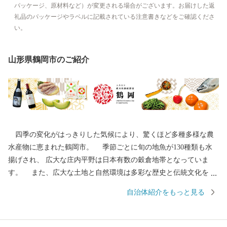
パッケージ、原材料など）が変更される場合がございます。お届けした返
礼品のパッケージやラベルに記載されている注意書きなどをご確認くださ
い。
山形県鶴岡市のご紹介
四季の変化がはっきりした気候により、驚くほど多種多様な農
水産物に恵まれた鶴岡市。 季節ごとに旬の地魚が130種類も水
揚げされ、 広大な庄内平野は日本有数の穀倉地帯となっていま
す。 また、広大な土地と自然環境は多彩な歴史と伝統文化をも
たらしました。 地域の伝統行事や特色あるまつりは、今もなお
自治体紹介をもっと見る
市民の手によって大切に継承されています。 その特色が認めら
れ、日本初となるユネスコ食文化創造都市になりました。 ---------
--------------------------------------- 各種お問合せ先について ---------