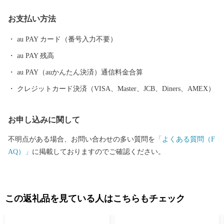
--------------------------------------- ●ふるさと納税全般に関する問い
お支払い方法
合わせ 鶴岡市総務部総務課 ふるさと納税担当（平日8時30分~17
時15分） 電話0235-25-2118（直通） FAX0235-24-9071 E-mail：fu
au PAY カード（番号入力不要）
rusato@city.tsuruoka.yamagata.jp ●お礼の品の内容や発送等に関する
au PAY 残高
問い合わせ 株式会社チャンピオン(管理業務受託事業者) 営業時間
【平日】10:00〜18:00 ※土日祝祭日はお休みをいただいておりま
au PAY（auかんたん決済）通信料金合算
す。 TEL: 0120-153-012 E-mail：3012_turuoka@champion.co.jp
クレジットカード決済（VISA、Master、JCB、Diners、AMEX）
お申し込みに関して
不明点がある場合、お問い合わせの多い質問を
「よくある質問（F
AQ）」
に掲載しておりますのでご確認ください。
この返礼品を見ている人はこちらもチェック