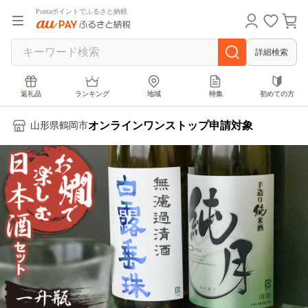
Pontaポイントでふるさと納税
詳細検索
返礼品
ランキング
地域
特集
初めての方
オンラインワンストップ申請対象
山形県鶴岡市