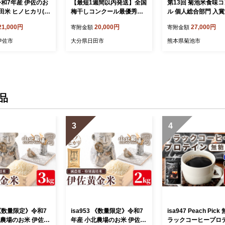
2 令和7年産 伊佐のお
【最短1週間以内発送】全国
第13回 菊池米食味
田米 ヒノヒカリ(計
梅干しコンクール最優秀賞
ル 個人総合部門 入賞
g×3袋) 国産 白米
受賞 「梅干し700g」と「柚
のひかり 精米 5kg 
21,000円
20,000円
27,000円
寄附金額
寄附金額
 2kg お米 米 ご
子こしょう2種」 日田特産
産品センター《30日
 ひのひかり 【薩
品 詰合せセット 日田市 /
出荷予定(土日祝除く
伊佐市
大分県日田市
熊本県菊池市
楽部】
株式会社マル金ファーム 高
県 菊池市 米 こめ 
級梅干し 南高梅 柚こしょう
リ お米 ブランド米 
[ARCH003]
料米 菊池
品
3
4
4 《数量限定》令和7
isa953 《数量限定》令和7
isa947 Peach Pic
北農場のお米 伊佐黄
年産 小北農場のお米 伊佐黄
ラックコーヒープロ