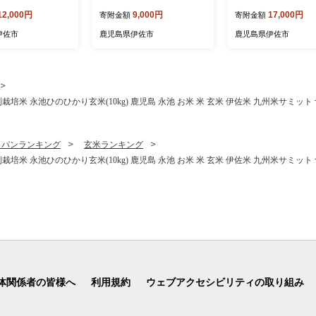
ヒカリ〉(3kg) 鹿
金米〈ヒノヒカリ〉(2kg) 鹿
(200g) プロテイン 
12,000円
9,000円
17,000円
寄附金額
寄附金額
 お米 特別栽培米
児島 伊佐 お米 特別栽培米
ブラック 無糖 ダイ
米 ヒノヒカリ ひ
伊佐米 白米 ヒノヒカリ ひ
置き換え 間食 低糖質
伊佐市
鹿児島県伊佐市
鹿児島県伊佐市
 おにぎり ごはん
のひかり おにぎり ごはん
質 たんぱく質 コラ
場】
【小北農場】
コラーゲンプロテイン 
筋トレ 筋肉 ボディ
健康 甘くない 【Befu
特別栽培米 永池ひのひかり玄米(10kg) 鹿児島 永池 お米 米 玄米 伊佐米 九州米サミ
・パンランキング
玄米ランキング
特別栽培米 永池ひのひかり玄米(10kg) 鹿児島 永池 お米 米 玄米 伊佐米 九州米サミ
体関係者の皆様へ
利用規約
ウェブアクセシビリティの取り組み