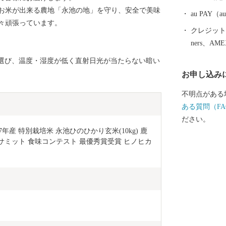
お米が出来る農地「永池の地」を守り、安全で美味
au PAY
々頑張っています。
クレジットカ
ners、AM
を選び、温度・湿度が低く直射日光が当たらない暗い
お申し込み
不明点がある
ある質問（FA
ださい。
7年産 特別栽培米 永池ひのひかり玄米(10kg) 鹿
州米サミット 食味コンテスト 最優秀賞受賞 ヒノヒカ