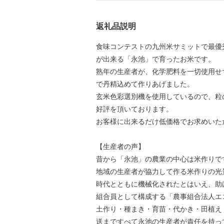
返礼品説明
食味コンテストの九州米サミットで最優
が出来る「永池」で育ったお米です。
熟年の生産者が、化学肥料を一切使用せ
で丹精込めて作りあげました。
玄米色彩選別機を使用しているので、粒
好評を頂いております。
お客様に出来るだけ低価格でお求めいた
【生産者の声】
昔から「永池」の農業の中心は米作りで
地域の生産者が協力して作る米作りの光
時代とともに機械化されたとはいえ、助
組合員として構成する「農事組合法人エ
土作り・種まき・育苗・代かき・田植え
送まですべて永池の生産者が責任を持っ