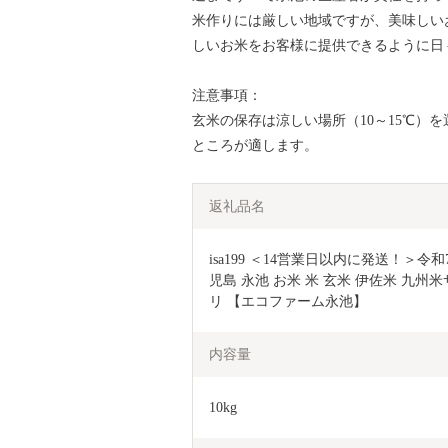
米作りには厳しい地域ですが、美味しい
しいお米をお客様に提供できるように日
注意事項：
玄米の保存は涼しい場所（10～15℃）
ところが適します。
返礼品名
isa199 ＜14営業日以内に発送！＞令和
児島 永池 お米 米 玄米 伊佐米 九
リ 【エコファーム永池】
内容量
10kg