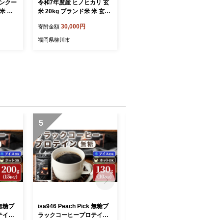
コンクー
令和7年度産 ヒノヒカリ 玄
米 ひ
米 20kg ブランド米 米 玄米
七城町特
国産 食味 白飯 ご飯 もちも
30,000円
寄附金額
以内に
ち 特A評価 ひのひかり こめ
)》熊本
お米 okome kome おむすび
福岡県柳川市
ヒノヒカ
おにぎり弁当 美味しい 朝食
単一原
取り寄せ 魚 肉 の おかず に
あう 福岡県 柳川市 宝物産
5
6
k 無糖ブ
isa946 Peach Pick 無糖ブ
isa951 甕伊佐錦3本セット
テイン
ラックコーヒープロテイン
(1800ml×3本) 鹿児島 本格