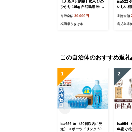
【ふるさと納税】玄米 ひの
isa52
ひかり 10kg 自然栽培 米 お
いしい棚
米 国産 玄米 ご飯 ごはん こ
6kg・2k
30,000円
寄附金額
寄附金額
め コメ ヒノヒカリ 健康 食
精米 伊佐米
物繊維 腸活 ヘルシー 自然
はん ご飯
福岡県うきは市
鹿児島県
食品 ヴィーガン 家庭用 送
摩美食倶
料無料 福岡 お取り寄せ う
きは市 人気 返礼品 ぶんぶ
んファーム
この自治体のおすすめ返礼
1
2
isa656-tn 〈20日以内に発
isa95
送〉 スポーツドリンク 500
年産 小