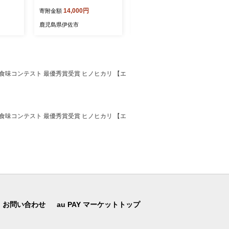
コーヒー
(130g) プロテイン コーヒー
芋焼酎 芋焼酎 焼酎 鹿児島
14,000円
35,000円
寄附金額
寄附金額
エット
ブラック 無糖 ダイエット
限定 一升瓶 お酒 アルコー
 低脂
置き換え 間食 低糖質 低脂
ル 宅飲み 【平酒店】
鹿児島県伊佐市
鹿児島県伊佐市
ーゲン
質 たんぱく質 コラーゲン
CPI
コラーゲンプロテイン CPI
メイク
筋トレ 筋肉 ボディメイク
l】
健康 甘くない 【Beful】
ット 食味コンテスト 最優秀賞受賞 ヒノヒカリ 【エ
ット 食味コンテスト 最優秀賞受賞 ヒノヒカリ 【エ
お問い合わせ
au PAY マーケットトップ