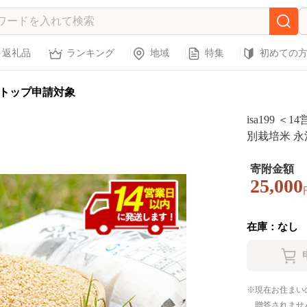
返礼品
ランキング
地域
特集
初めての
トップ申請対象
isa199 
別栽培米 永
お米 米 玄
スト 最優秀
寄附金額
25,000
永池】
在庫：なし
現在お住まい
贈答されませ