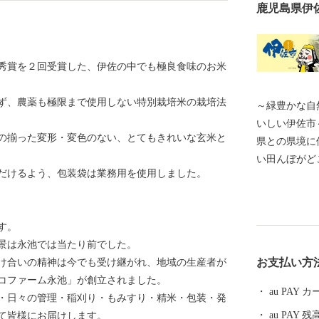
鹿児島県伊
秀賞を２回受賞した、伊佐の中でも極良食味のお米
ず、農薬も極限まで使用しない特別栽培米の栽培法
～緑豊かな自
いしい伊佐市～ 鹿児島県の最北にあり、熊本
の揃った変形・変色のない、とてもきれいな玄米と
県との県境に
い田んぼがど
だけるよう、包装袋は業務用を使用しました。
ため、夏は暑
しく『鹿児島の
は総務大臣よ
す。
す。
景は永池では当たり前でした。
お支払い方
け合いの精神は今でも受け継がれ、地域の生産者が
コファーム永池」が創立されました。
au PAY
・日々の管理・稲刈り・もみすり・精米・包装・発
au PAY 残
て皆様にお届けします。