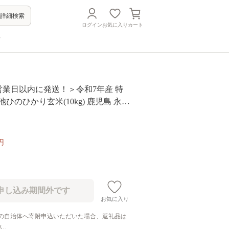
詳細検索
ログイン
お気に入り
カート
方
＜14営業日以内に発送！＞令和7年産 特
池ひのひかり玄米(10kg) 鹿児島 永池
米 伊佐米 九州米サミット 食味コンテ
賞受賞 ヒノヒカリ 【エコファーム
円
お気に入り
の自治体へ寄附申込いただいた場合、返礼品は
ん。