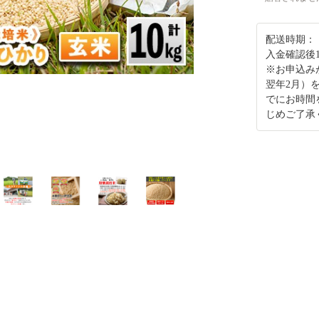
配送時期：
入金確認後
※お申込み
翌年2月）
でにお時間
じめご了承