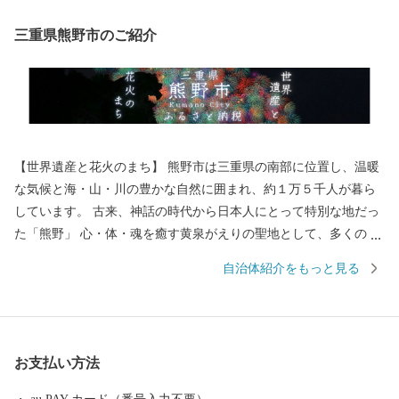
三重県熊野市のご紹介
【世界遺産と花火のまち】 熊野市は三重県の南部に位置し、温暖
な気候と海・山・川の豊かな自然に囲まれ、約１万５千人が暮ら
しています。 古来、神話の時代から日本人にとって特別な地だっ
た「熊野」 心・体・魂を癒す黄泉がえりの聖地として、多くの
人々が熊野を目指し訪れていました。 苔むした風情のある石畳の
自治体紹介をもっと見る
「熊野古道」 海を見下ろすような巨岩の「獅子岩」 日本最古の神
社といわれている「花の窟」 などの世界遺産が市内各地に存在
し、 長い歴史と人々の心に育まれてきた独自の文化が今も息づい
ています。 毎年８月１７日に開催される熊野大花火大会は ３００
お支払い方法
余年もの伝統を誇り、約１万発の大迫力の花火や 世界遺産に轟く
音と光を楽しもうと 全国から多くの人が訪れます。