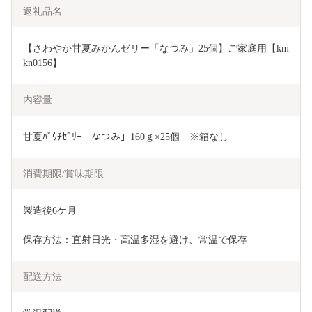
返礼品名
【さわやか甘夏みかんゼリー「なつみ」25個】ご家庭用【km
kn0156】
内容量
甘夏ﾊﾟｳﾁｾﾞﾘｰ「なつみ」160ｇ×25個　※箱なし
消費期限/賞味期限
製造後6ケ月
保存方法：直射日光・高温多湿を避け、常温で保存
配送方法