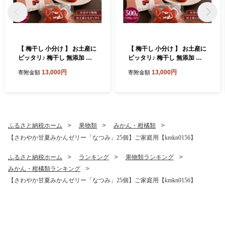
【 梅干し 小分け 】 お土産に
【 梅干し 小分け 】 お土産に
ピッタリ♪ 梅干し 無添加 南
ピッタリ♪ 梅干し 無添加 南
高梅 小分けタイプ 昔ながら
高梅 小分けタイプ 昔ながら
13,000円
13,000円
寄附金額
寄附金額
のすっぱい しそ漬け梅干し 5
のすっぱい しそ漬け梅干し 5
00g (100g×5P) 梅干し 梅干
00g (100g×5P) 梅干し 梅干
梅 うめ ウメ しそ梅干し しそ
梅 うめ ウメ しそ梅干し しそ
梅 人気 国産 梅干し お取り寄
梅 人気 国産 梅干し お取り寄
せ おすすめ 梅干し お弁当 梅
せ おすすめ 梅干し お弁当 梅
干し 健康食品 南高梅干し 三
干し 健康食品 南高梅干し 三
ふるさと納税ホーム
果物類
みかん・柑橘類
重県 熊野市【frsn0031A】
重県 熊野市【frsn0031A】
【さわやか甘夏みかんゼリー「なつみ」25個】ご家庭用【kmkn0156】
ふるさと納税ホーム
ランキング
果物類ランキング
みかん・柑橘類ランキング
【さわやか甘夏みかんゼリー「なつみ」25個】ご家庭用【kmkn0156】