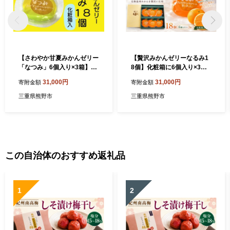
【さわやか甘夏みかんゼリー
【贅沢みかんゼリーなるみ1
「なつみ」6個入り×3箱】化
8個】化粧箱に6個入り×3
粧箱入り【kmkn0153】
箱 贈答用！【kmkn0062】
31,000円
31,000円
寄附金額
寄附金額
三重県熊野市
三重県熊野市
この自治体のおすすめ返礼品
1
2