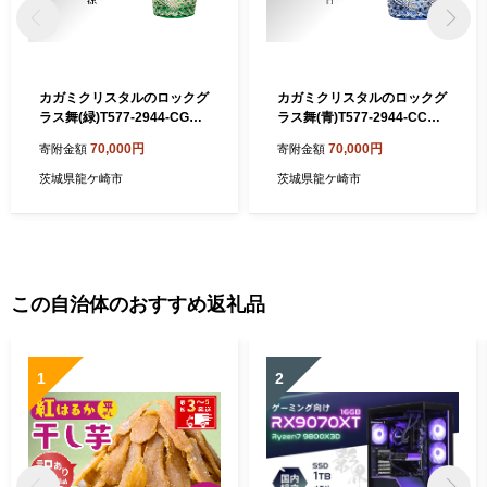
カガミクリスタルのロックグ
カガミクリスタルのロックグ
ラス舞(緑)T577-2944-CGR |
ラス舞(青)T577-2944-CCB |
グラス キレイ 上品 お祝い プ
グラス キレイ 上品 お祝い プ
70,000円
70,000円
寄附金額
寄附金額
レゼント 記念日 ギフト ご褒
レゼント 記念日 ギフト ご褒
美 オリジナル 日本土産 クリ
美 オリジナル 日本土産 クリ
茨城県龍ケ崎市
茨城県龍ケ崎市
スタルガラス 江戸切子 グラ
スタルガラス 江戸切子 グラ
ス コップ 伝統 日本製 プレゼ
ス コップ 伝統 日本製 プレゼ
ント 贈り物 卒業祝い 就職祝
ント 贈り物 卒業祝い 就職祝
い 記念品 贈答品 父の日 母の
い 記念品 贈答品 父の日 母の
日 茨城県 龍ケ崎市
日 茨城県 龍ケ崎市
この自治体のおすすめ返礼品
1
2