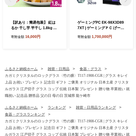
【訳あり：簡易包装】 紅は
ゲーミングPC EK-98X3D89
るか 干し芋 平干し 1.8kg ゆ
7XT | ゲーミングＰＣ げーみ
うゆう農園 | 無添加 着色料不
んぐＰＣ STORM 茨城県 龍
16,000円
1,700,000円
寄附金額
寄附金額
使用 国産 わけあり ほしいも
ケ崎市
干しいも さつまいも 芋 おや
つ 茨城県 龍ケ崎市
ふるさと納税ホーム
雑貨・日用品
食器・グラス
カガミクリスタルのロックグラス〈竹の膳〉T117-1908-CGR | グラス キレイ
上品 お祝い プレゼント 記念日 ギフト ご褒美 オリジナル 日本土産 クリスタ
ルガラス 江戸切子 グラス コップ 伝統 日本製 プレゼント 贈り物 卒業祝い 就
職祝い 記念品 贈答品 父の日 母の日 茨城県 龍ケ崎市
ふるさと納税ホーム
ランキング
雑貨・日用品ランキング
食器・グラスランキング
カガミクリスタルのロックグラス〈竹の膳〉T117-1908-CGR | グラス キレイ
上品 お祝い プレゼント 記念日 ギフト ご褒美 オリジナル 日本土産 クリスタ
ルガラス 江戸切子 グラス コップ 伝統 日本製 プレゼント 贈り物 卒業祝い 就