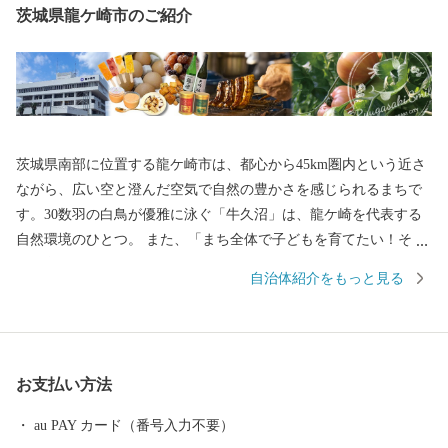
茨城県龍ケ崎市のご紹介
茨城県南部に位置する龍ケ崎市は、都心から45km圏内という近さ
ながら、広い空と澄んだ空気で自然の豊かさを感じられるまちで
す。30数羽の白鳥が優雅に泳ぐ「牛久沼」は、龍ケ崎を代表する
自然環境のひとつ。 また、「まち全体で子どもを育てたい！そし
て子育てを支えたい！」そんな想いを実現するべく、結婚、妊
自治体紹介をもっと見る
娠、出産、育児、教育、それぞれのステージに応じたさまざまな
支援策を展開しています。そして、これからも「子どもを産み、
育てるなら龍ケ崎」と思ってもらえるようなまちづくりを進めて
いきます。 そんな龍ケ崎市は、一大商業のまちとして名を馳せた
お支払い方法
時代もあることから、こだわりの職人が作る老舗の品や、若手職
人が新たな風を吹き込み送り出した品々が数多くあります。それ
au PAY カード（番号入力不要）
らの品々を、ご寄附へのお礼として贈らせていただきます。