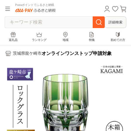
Pontaポイントでふるさと納税
詳細検索
返礼品
ランキング
地域
特集
初めての方
オンラインワンストップ申請対象
茨城県龍ケ崎市