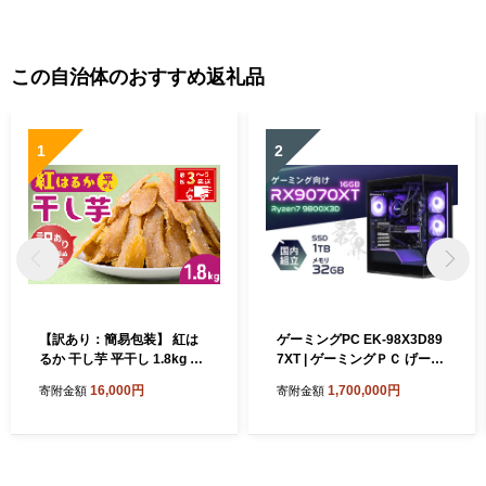
祝い 贈り物 ギフト 茨城県 龍
祝い 贈り物 ギフト 茨城県 龍
ケ崎市
ケ崎市
この自治体のおすすめ返礼品
1
2
【訳あり：簡易包装】 紅は
ゲーミングPC EK-98X3D89
るか 干し芋 平干し 1.8kg ゆ
7XT | ゲーミングＰＣ げーみ
うゆう農園 | 無添加 着色料不
んぐＰＣ STORM 茨城県 龍
16,000円
1,700,000円
寄附金額
寄附金額
使用 国産 わけあり ほしいも
ケ崎市
干しいも さつまいも 芋 おや
つ 茨城県 龍ケ崎市