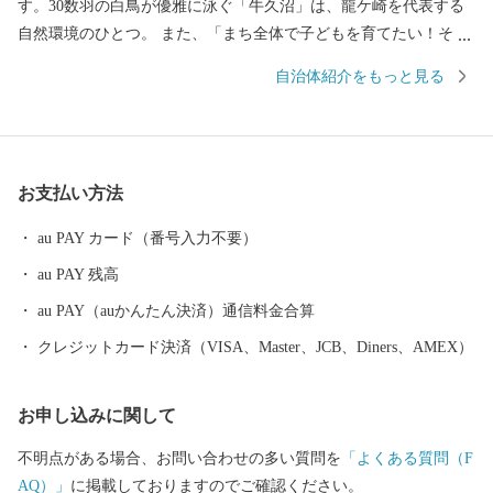
す。30数羽の白鳥が優雅に泳ぐ「牛久沼」は、龍ケ崎を代表する
自然環境のひとつ。 また、「まち全体で子どもを育てたい！そし
て子育てを支えたい！」そんな想いを実現するべく、結婚、妊
自治体紹介をもっと見る
娠、出産、育児、教育、それぞれのステージに応じたさまざまな
支援策を展開しています。そして、これからも「子どもを産み、
育てるなら龍ケ崎」と思ってもらえるようなまちづくりを進めて
いきます。 そんな龍ケ崎市は、一大商業のまちとして名を馳せた
お支払い方法
時代もあることから、こだわりの職人が作る老舗の品や、若手職
人が新たな風を吹き込み送り出した品々が数多くあります。それ
au PAY カード（番号入力不要）
らの品々を、ご寄附へのお礼として贈らせていただきます。
au PAY 残高
au PAY（auかんたん決済）通信料金合算
クレジットカード決済（VISA、Master、JCB、Diners、AMEX）
お申し込みに関して
不明点がある場合、お問い合わせの多い質問を
「よくある質問（F
AQ）」
に掲載しておりますのでご確認ください。