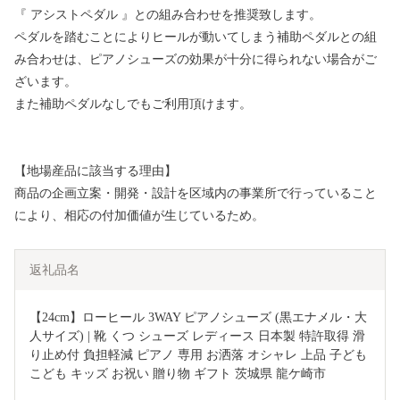
『 アシストペダル 』との組み合わせを推奨致します。
ペダルを踏むことによりヒールが動いてしまう補助ペダルとの組
み合わせは、ピアノシューズの効果が十分に得られない場合がご
ざいます。
また補助ペダルなしでもご利用頂けます。
【地場産品に該当する理由】
商品の企画立案・開発・設計を区域内の事業所で行っていること
により、相応の付加価値が生じているため。
返礼品名
【24cm】ローヒール 3WAY ピアノシューズ (黒エナメル・大
人サイズ) | 靴 くつ シューズ レディース 日本製 特許取得 滑
り止め付 負担軽減 ピアノ 専用 お洒落 オシャレ 上品 子ども 
こども キッズ お祝い 贈り物 ギフト 茨城県 龍ケ崎市 