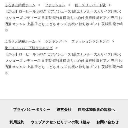
ふるさと納税ホーム
ファッション
靴・スリッパ・下駄
【24cm】ローヒール 3WAY ピアノシューズ (黒エナメル・大人サイズ) | 靴 く
つ シューズ レディース 日本製 特許取得 滑り止め付 負担軽減 ピアノ 専用 お
洒落 オシャレ 上品 子ども こども キッズ お祝い 贈り物 ギフト 茨城県 龍ケ崎
市
ふるさと納税ホーム
ランキング
ファッションランキング
靴・スリッパ・下駄ランキング
【24cm】ローヒール 3WAY ピアノシューズ (黒エナメル・大人サイズ) | 靴 く
つ シューズ レディース 日本製 特許取得 滑り止め付 負担軽減 ピアノ 専用 お
洒落 オシャレ 上品 子ども こども キッズ お祝い 贈り物 ギフト 茨城県 龍ケ崎
市
プライバシーポリシー
運営会社
自治体関係者の皆様へ
利用規約
ウェブアクセシビリティの取り組み
お問い合わせ