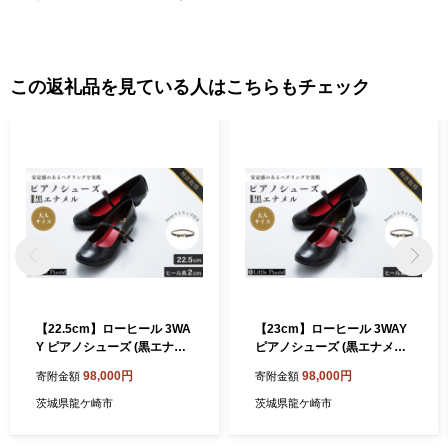
この返礼品を見ている人はこちらもチェック
【22.5cm】ローヒール 3WA
【23cm】ローヒール 3WAY
Y ピアノシューズ (黒エナメ
ピアノシューズ (黒エナメ
ル・大人サイズ) | 靴 くつ シ
ル・大人サイズ) | 靴 くつ シ
98,000円
98,000円
寄附金額
寄附金額
ューズ レディース 日本製 特
ューズ レディース 日本製 特
許取得 滑り止め付 負担軽減
許取得 滑り止め付 負担軽減
茨城県龍ケ崎市
茨城県龍ケ崎市
ピアノ 専用 お洒落 オシャレ
ピアノ 専用 お洒落 オシャレ
上品 子ども こども キッズ お
上品 子ども こども キッズ お