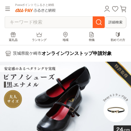
Pontaポイントでふるさと納税
詳細検索
返礼品
ランキング
地域
特集
初めての方
オンラインワンストップ申請対象
茨城県龍ケ崎市