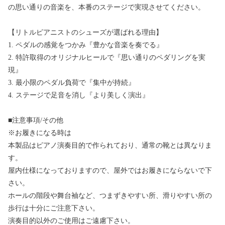
の思い通りの音楽を、本番のステージで実現させてください。
【リトルピアニストのシューズが選ばれる理由】
1. ペダルの感覚をつかみ『豊かな音楽を奏でる』
2. 特許取得のオリジナルヒールで『思い通りのペダリングを実
現』
3. 最小限のペダル負荷で『集中が持続』
4. ステージで足音を消し『より美しく演出』
■注意事項/その他
※お履きになる時は
本製品はピアノ演奏目的で作られており、通常の靴とは異なりま
す。
屋内仕様になっておりますので、屋外ではお履きにならないで下
さい。
ホールの階段や舞台袖など、つまずきやすい所、滑りやすい所の
歩行は十分にご注意下さい。
演奏目的以外のご使用はご遠慮下さい。