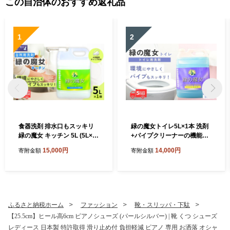
この自治体のおすすめ返礼品
1
2
食器洗剤 排水口もスッキリ
緑の魔女トイレ5L×1本 洗剤
緑の魔女 キッチン 5L (5L×1
+パイプクリーナーの機能化
本) | 食器用洗剤 台所食器洗
次世代型環境配慮型洗剤 業
15,000円
14,000円
寄附金額
寄附金額
剤 食器 洗剤 食器用 台所用洗
務用 | 洗剤 液体 環境配慮ト
剤 台所洗剤 液体洗剤 食器用
イレ用 黄ばみ 黒ずみ 大容量
液体洗剤 キッチン用洗剤 キ
安全 中性タイプ 日常品 トイ
ッチン パイプ パイプクリー
レ クリーナー お掃除 そうじ
ナー 排水口 環境配慮 植物由
赤カビ 業務用 店舗用 詰め替
来 天然素材 ヤシ油 エコ 環境
え 大容量 茨城県 龍ケ崎市
ふるさと納税ホーム
ファッション
靴・スリッパ・下駄
にやさしい 油汚れ 詰め替え
【25.5cm】ヒール高6cm ピアノシューズ (パールシルバー) | 靴 くつ シューズ
大容量 大容量用キャップ付
レディース 日本製 特許取得 滑り止め付 負担軽減 ピアノ 専用 お洒落 オシャ
き 除菌 防臭 ギフト 洗浄力