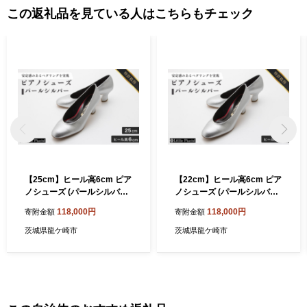
この返礼品を見ている人はこちらもチェック
【25cm】ヒール高6cm ピア
【22cm】ヒール高6cm ピア
ノシューズ (パールシルバー)
ノシューズ (パールシルバー)
| 靴 くつ シューズ レディー
| 靴 くつ シューズ レディー
118,000円
118,000円
寄附金額
寄附金額
ス 日本製 特許取得 滑り止め
ス 日本製 特許取得 滑り止め
付 負担軽減 ピアノ 専用 お洒
付 負担軽減 ピアノ 専用 お洒
茨城県龍ケ崎市
茨城県龍ケ崎市
落 オシャレ 上品 婦人 お祝い
落 オシャレ 上品 婦人 お祝い
贈り物 ギフト 茨城県 龍ケ崎
贈り物 ギフト 茨城県 龍ケ崎
市
市