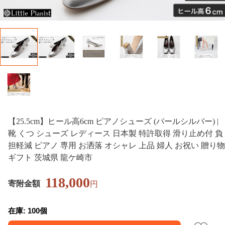
【25.5cm】ヒール高6cm ピアノシューズ (パールシルバー) |
靴 くつ シューズ レディース 日本製 特許取得 滑り止め付 負
担軽減 ピアノ 専用 お洒落 オシャレ 上品 婦人 お祝い 贈り物
ギフト 茨城県 龍ケ崎市
118,000
寄附金額
円
在庫: 100個