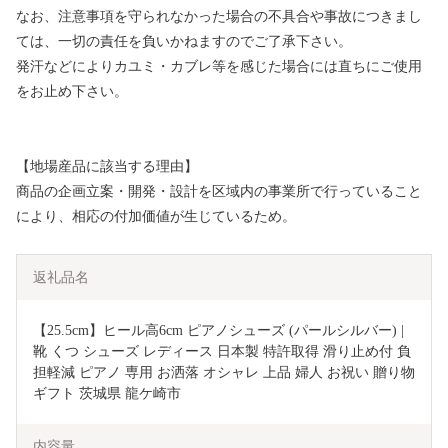
なお、注意事項を守られなかった場合の不具合や事故につきまし
ては、一切の責任を負いかねますのでご了承下さい。
発汗などによりカユミ・カブレ等を感じた場合には直ちにご使用
をお止め下さい。
【地場産品に該当する理由】
商品の企画立案・開発・設計を区域内の事業所で行っていること
により、相応の付加価値が生じているため。
返礼品名
【25.5cm】ヒール高6cm ピアノシューズ (パールシルバー) | 
靴 くつ シューズ レディース 日本製 特許取得 滑り止め付 負
担軽減 ピアノ 専用 お洒落 オシャレ 上品 婦人 お祝い 贈り物 
ギフト 茨城県 龍ケ崎市
内容量