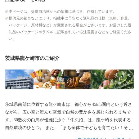
本ページは、提供自治体からの情報に基づき、作成しています。
提供元の都合などにより、掲載中に予告なく返礼品の仕様（規格、容量、
パッケージ、原材料など）が変更される場合がございます。お届けした返
礼品のパッケージやラベルに記載されている注意書きなどをご確認くださ
い。
茨城県龍ケ崎市のご紹介
茨城県南部に位置する龍ケ崎市は、都心から45km圏内という近さ
ながら、広い空と澄んだ空気で自然の豊かさを感じられるまちで
す。30数羽の白鳥が優雅に泳ぐ「牛久沼」は、龍ケ崎を代表する
自然環境のひとつ。 また、「まち全体で子どもを育てたい！そし
て子育てを支えたい！」そんな想いを実現するべく、結婚、妊