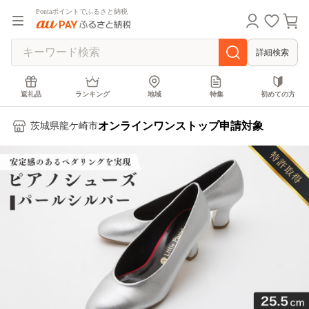
Pontaポイントでふるさと納税
詳細検索
返礼品
ランキング
地域
特集
初めての方
オンラインワンストップ申請対象
茨城県龍ケ崎市