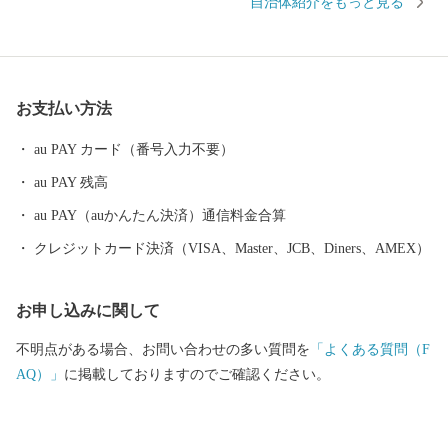
自治体紹介をもっと見る
娠、出産、育児、教育、それぞれのステージに応じたさまざまな
支援策を展開しています。そして、これからも「子どもを産み、
育てるなら龍ケ崎」と思ってもらえるようなまちづくりを進めて
いきます。 そんな龍ケ崎市は、一大商業のまちとして名を馳せた
お支払い方法
時代もあることから、こだわりの職人が作る老舗の品や、若手職
人が新たな風を吹き込み送り出した品々が数多くあります。それ
au PAY カード（番号入力不要）
らの品々を、ご寄附へのお礼として贈らせていただきます。
au PAY 残高
au PAY（auかんたん決済）通信料金合算
クレジットカード決済（VISA、Master、JCB、Diners、AMEX）
お申し込みに関して
不明点がある場合、お問い合わせの多い質問を
「よくある質問（F
AQ）」
に掲載しておりますのでご確認ください。