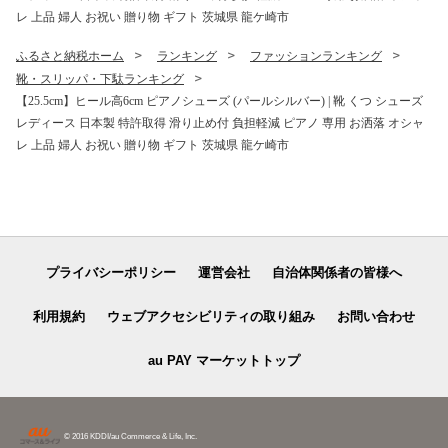
茨城県 龍ケ崎市
レ 上品 婦人 お祝い 贈り物 ギフト 茨城県 龍ケ崎市
ふるさと納税ホーム
ランキング
ファッションランキング
靴・スリッパ・下駄ランキング
【25.5cm】ヒール高6cm ピアノシューズ (パールシルバー) | 靴 くつ シューズ
レディース 日本製 特許取得 滑り止め付 負担軽減 ピアノ 専用 お洒落 オシャ
レ 上品 婦人 お祝い 贈り物 ギフト 茨城県 龍ケ崎市
プライバシーポリシー
運営会社
自治体関係者の皆様へ
利用規約
ウェブアクセシビリティの取り組み
お問い合わせ
au PAY マーケットトップ
© 2016 KDDI/au Commerce & Life, Inc.