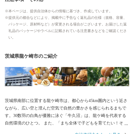
本ページは、提供自治体からの情報に基づき、作成しています。
提供元の都合などにより、掲載中に予告なく返礼品の仕様（規格、容量、
パッケージ、原材料など）が変更される場合がございます。お届けした返
礼品のパッケージやラベルに記載されている注意書きなどをご確認くださ
い。
茨城県龍ケ崎市のご紹介
茨城県南部に位置する龍ケ崎市は、都心から45km圏内という近さ
ながら、広い空と澄んだ空気で自然の豊かさを感じられるまちで
す。30数羽の白鳥が優雅に泳ぐ「牛久沼」は、龍ケ崎を代表する
自然環境のひとつ。 また、「まち全体で子どもを育てたい！そし
て子育てを支えたい！」そんな想いを実現するべく、結婚、妊