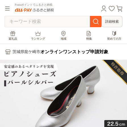
Pontaポイントでふるさと納税
詳細検索
返礼品
ランキング
地域
特集
初めての方
オンラインワンストップ申請対象
茨城県龍ケ崎市