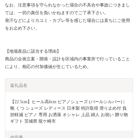
なお、注意事項を守られなかった場合の不具合や事故につきまし
ては、一切の責任を負いかねますのでご了承下さい。
発汗などによりカユミ・カブレ等を感じた場合には直ちにご使用
をお止め下さい。
【地場産品に該当する理由】
商品の企画立案・開発・設計を区域内の事業所で行っていること
により、相応の付加価値が生じているため。
返礼品名
【22.5cm】ヒール高6cm ピアノシューズ (パールシルバー) | 
靴 くつ シューズ レディース 日本製 特許取得 滑り止め付 負
担軽減 ピアノ 専用 お洒落 オシャレ 上品 婦人 お祝い 贈り物 
ギフト 茨城県 龍ケ崎市
内容量