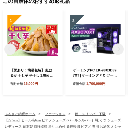
この自治体のおすすめ返礼品
1
2
【訳あり：簡易包装】 紅は
ゲーミングPC EK-98X3D89
るか 干し芋 平干し 1.8kg ゆ
7XT | ゲーミングＰＣ げーみ
うゆう農園 | 無添加 着色料不
んぐＰＣ STORM 茨城県 龍
16,000円
1,700,000円
寄附金額
寄附金額
使用 国産 わけあり ほしいも
ケ崎市
干しいも さつまいも 芋 おや
つ 茨城県 龍ケ崎市
ふるさと納税ホーム
ファッション
靴・スリッパ・下駄
【22.5cm】ヒール高6cm ピアノシューズ (パールシルバー) | 靴 くつ シューズ
レディース 日本製 特許取得 滑り止め付 負担軽減 ピアノ 専用 お洒落 オシャ