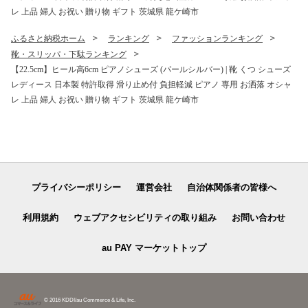
レ 上品 婦人 お祝い 贈り物 ギフト 茨城県 龍ケ崎市
ふるさと納税ホーム
ランキング
ファッションランキング
靴・スリッパ・下駄ランキング
【22.5cm】ヒール高6cm ピアノシューズ (パールシルバー) | 靴 くつ シューズ
レディース 日本製 特許取得 滑り止め付 負担軽減 ピアノ 専用 お洒落 オシャ
レ 上品 婦人 お祝い 贈り物 ギフト 茨城県 龍ケ崎市
プライバシーポリシー
運営会社
自治体関係者の皆様へ
利用規約
ウェブアクセシビリティの取り組み
お問い合わせ
au PAY マーケットトップ
© 2016 KDDI/au Commerce & Life, Inc.