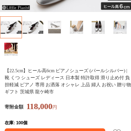
【22.5cm】ヒール高6cm ピアノシューズ (パールシルバー) |
靴 くつ シューズ レディース 日本製 特許取得 滑り止め付 負
担軽減 ピアノ 専用 お洒落 オシャレ 上品 婦人 お祝い 贈り物
ギフト 茨城県 龍ケ崎市
118,000
寄附金額
円
在庫: 100個