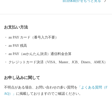
自治体紹介をもっと見る
娠、出産、育児、教育、それぞれのステージに応じたさまざまな
支援策を展開しています。そして、これからも「子どもを産み、
育てるなら龍ケ崎」と思ってもらえるようなまちづくりを進めて
いきます。 そんな龍ケ崎市は、一大商業のまちとして名を馳せた
お支払い方法
時代もあることから、こだわりの職人が作る老舗の品や、若手職
人が新たな風を吹き込み送り出した品々が数多くあります。それ
au PAY カード（番号入力不要）
らの品々を、ご寄附へのお礼として贈らせていただきます。
au PAY 残高
au PAY（auかんたん決済）通信料金合算
クレジットカード決済（VISA、Master、JCB、Diners、AMEX）
お申し込みに関して
不明点がある場合、お問い合わせの多い質問を
「よくある質問（F
AQ）」
に掲載しておりますのでご確認ください。