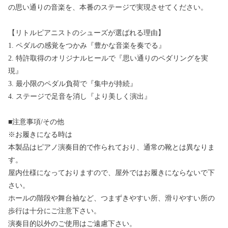
の思い通りの音楽を、本番のステージで実現させてください。
【リトルピアニストのシューズが選ばれる理由】
1. ペダルの感覚をつかみ『豊かな音楽を奏でる』
2. 特許取得のオリジナルヒールで『思い通りのペダリングを実
現』
3. 最小限のペダル負荷で『集中が持続』
4. ステージで足音を消し『より美しく演出』
■注意事項/その他
※お履きになる時は
本製品はピアノ演奏目的で作られており、通常の靴とは異なりま
す。
屋内仕様になっておりますので、屋外ではお履きにならないで下
さい。
ホールの階段や舞台袖など、つまずきやすい所、滑りやすい所の
歩行は十分にご注意下さい。
演奏目的以外のご使用はご遠慮下さい。