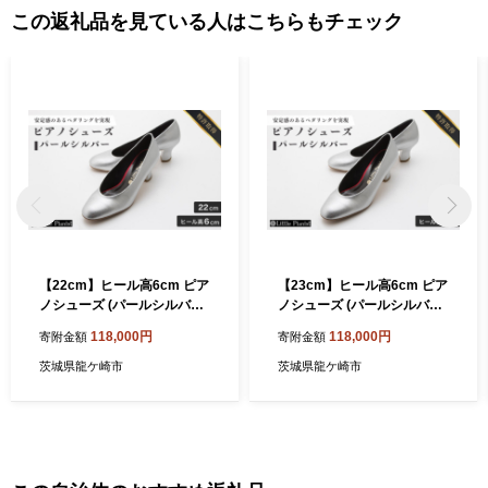
この返礼品を見ている人はこちらもチェック
【22cm】ヒール高6cm ピア
【23cm】ヒール高6cm ピア
ノシューズ (パールシルバー)
ノシューズ (パールシルバー)
| 靴 くつ シューズ レディー
| 靴 くつ シューズ レディー
118,000円
118,000円
寄附金額
寄附金額
ス 日本製 特許取得 滑り止め
ス 日本製 特許取得 滑り止め
付 負担軽減 ピアノ 専用 お洒
付 負担軽減 ピアノ 専用 お洒
茨城県龍ケ崎市
茨城県龍ケ崎市
落 オシャレ 上品 婦人 お祝い
落 オシャレ 上品 婦人 お祝い
贈り物 ギフト 茨城県 龍ケ崎
贈り物 ギフト 茨城県 龍ケ崎
市
市