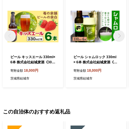
りますが、これは豊頃町が令和３年度に「やさしさと躍動のふれ
愛タウンとよころ」と将来像に掲げ、定めた「まちづくり計画」
のすべての分野に想いを寄せていただきたい！ということです。
町の一端として、ジュエリーアイスの壮大で神秘的な風景は動画
でご覧いただけますが、ぜひ皆様の目で実物をご覧いただき、感
動を共有してください。 「海よし！畑よし！肉よし！景色よし！
全部よし！」の豊頃町のファンになっていただき、これからも応
援いただけると、とっても嬉しいです！
ビール キッスエール 330ml×
ビール シャムロック 330ml
6本 株式会社結城麦酒《30日
× 6本 株式会社結城麦酒《30
以内に出荷予定(土日祝除
日以内に出荷予定(土日祝除
18,000円
18,000円
寄附金額
寄附金額
く)》茨城県 結城市 ビール 酒
く)》茨城県 結城市 ビール 酒
エール クラフトビール 瓶 敬
エール クラフトビール 瓶 国
茨城県結城市
茨城県結城市
老の日 国産 いちご
産 グリーンエール
この自治体のおすすめ返礼品