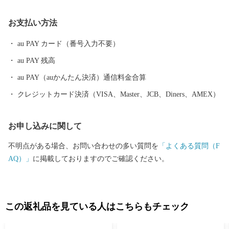
央部には、十勝平野の中心河川の十勝川が縦貫しています。 冬に
お支払い方法
なると水面を覆いつくす氷が太平洋に流れ出し、河口の大津海岸
に打ち上げられた氷の塊が太陽の光を受け美しく輝く、ジュエリ
au PAY カード（番号入力不要）
ーアイスが一面に広がります。 十勝の厳しい寒さと、母なる大河
au PAY 残高
「十勝川」が生み出す自然の神秘です。 十勝川左岸には、左右に
大きく枝を伸ばしたはるにれの木が、歴史ある豊頃町の大草原に
au PAY（auかんたん決済）通信料金合算
そびえています。 推定樹齢は約150年。 雨の日も風の日も決して
クレジットカード決済（VISA、Master、JCB、Diners、AMEX）
離れることなく寄り添ってきた2本の木は、まるで永遠の愛を誓い
合った恋人たちのよう…。 春夏秋冬、それぞれの表情を見せてく
お申し込みに関して
れて、撮影スポットとしても北海道を代表する人気スポットで
す。 農業は、十勝川支流沿いに広がる肥沃な土地で営まれていま
不明点がある場合、お問い合わせの多い質問を
「よくある質問（F
す。畑作は寒冷地作物の馬鈴薯・甜菜・小麦・豆類を中心に輪作
AQ）」
に掲載しておりますのでご確認ください。
が行われ、畜産は搾乳が中心ですが、肉牛生産と有機質の活用を
目指した黒毛和種の導入も進んでいます。 今後も北海道豊頃町の
魅力を発信してまいりますので、自然が生み出す豊かな恵みをご
堪能いただけると幸いです。 ふるさと納税でいただいたご寄附
この返礼品を見ている人はこちらもチェック
は、「ふるさと振興」と「町長お任せ」と定め町事業に充ててお