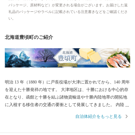
パッケージ、原材料など）が変更される場合がございます。お届けした返
礼品のパッケージやラベルに記載されている注意書きなどをご確認くださ
い。
北海道豊頃町のご紹介
明治 13 年（1880 年）に戸長役場が大津に置かれてから、140 周年
を迎えた十勝発祥の地です。 大津地区は、十勝における中心的存
在となり、函館と十勝を結ぶ諸物資輸送や十勝内陸地帯の開拓地
に入植する移住者の交通の要衝として発展してきました。 内陸部
は、明治 25 年に富山県人によって開拓が始められ、明治 30年に
自治体紹介をもっと見る
は二宮尊親率いる福島県人が二宮農場を開墾しています。二宮尊
親の祖父「二宮尊徳」の報徳のおしえをよりどころとした開拓精
神は、今なお受け継がれ、本町発展の礎となっています。 町の中