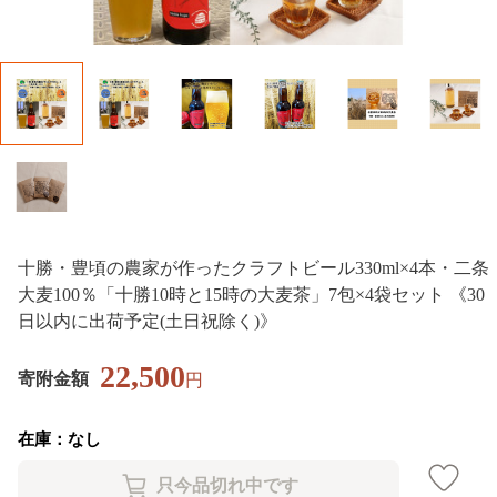
十勝・豊頃の農家が作ったクラフトビール330ml×4本・二条
大麦100％「十勝10時と15時の大麦茶」7包×4袋セット 《30
日以内に出荷予定(土日祝除く)》
22,500
寄附金額
円
在庫：なし