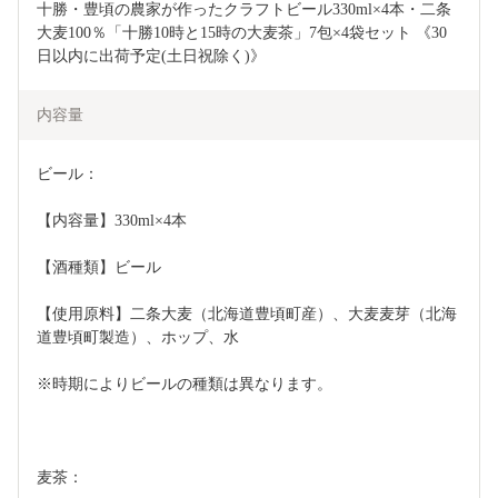
十勝・豊頃の農家が作ったクラフトビール330ml×4本・二条
大麦100％「十勝10時と15時の大麦茶」7包×4袋セット 《30
日以内に出荷予定(土日祝除く)》
内容量
ビール：
【内容量】330ml×4本
【酒種類】ビール
【使用原料】二条大麦（北海道豊頃町産）、大麦麦芽（北海
道豊頃町製造）、ホップ、水
※時期によりビールの種類は異なります。
麦茶：