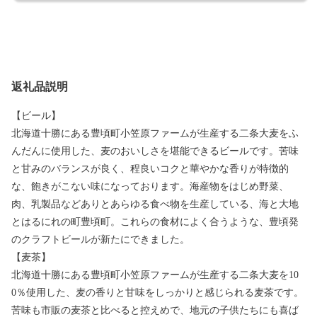
返礼品説明
【ビール】
北海道十勝にある豊頃町小笠原ファームが生産する二条大麦をふ
んだんに使用した、麦のおいしさを堪能できるビールです。苦味
と甘みのバランスが良く、程良いコクと華やかな香りが特徴的
な、飽きがこない味になっております。海産物をはじめ野菜、
肉、乳製品などありとあらゆる食べ物を生産している、海と大地
とはるにれの町豊頃町。これらの食材によく合うような、豊頃発
のクラフトビールが新たにできました。
【麦茶】
北海道十勝にある豊頃町小笠原ファームが生産する二条大麦を10
0％使用した、麦の香りと甘味をしっかりと感じられる麦茶です。
苦味も市販の麦茶と比べると控えめで、地元の子供たちにも喜ば