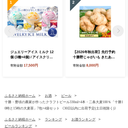
1
2
ジュエリーアイス ミルク 12
【2026年秋出荷】先行予約
個 (3種×4個) / アイスクリー
十勝野じゃがいも きたあか
ム ジェラート シャーベット
り 10kg 按田農場《2026年1
17,500円
8,000円
寄附金額
寄附金額
スイーツ お菓子 デザート ぶ
0月中旬-11月末頃出荷》北海
どう メロン ブルーハワイ 北
道 豊頃町 十勝野 じゃがいも
海道 豊頃町 ココロコ《7-14
農家直送 数量限定
日以内に出荷予定(土日祝除
く)》
ふるさと納税ホーム
お酒
ビール
十勝・豊頃の農家が作ったクラフトビール330ml×4本・二条大麦100％「十勝1
0時と15時の大麦茶」7包×4袋セット 《30日以内に出荷予定(土日祝除く)》
ふるさと納税ホーム
ランキング
お酒ランキング
ビールランキング