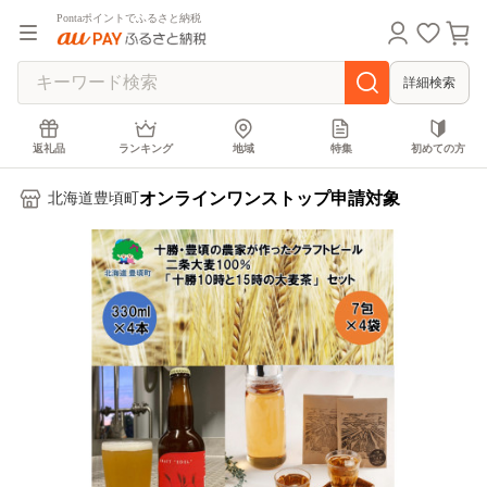
Pontaポイントでふるさと納税
詳細検索
返礼品
ランキング
地域
特集
初めての方
オンラインワンストップ申請対象
北海道豊頃町