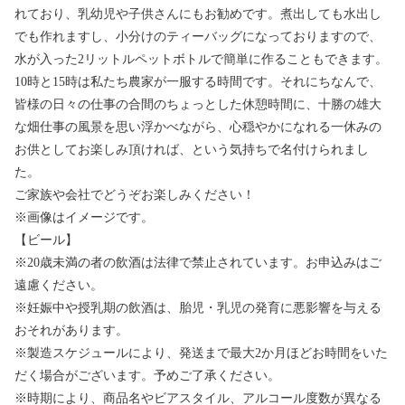
れており、乳幼児や子供さんにもお勧めです。煮出しても水出し
でも作れますし、小分けのティーバッグになっておりますので、
水が入った2リットルペットボトルで簡単に作ることもできます。
10時と15時は私たち農家が一服する時間です。それにちなんで、
皆様の日々の仕事の合間のちょっとした休憩時間に、十勝の雄大
な畑仕事の風景を思い浮かべながら、心穏やかになれる一休みの
お供としてお楽しみ頂ければ、という気持ちで名付けられまし
た。
ご家族や会社でどうぞお楽しみください！
※画像はイメージです。
【ビール】
※20歳未満の者の飲酒は法律で禁止されています。お申込みはご
遠慮ください。
※妊娠中や授乳期の飲酒は、胎児・乳児の発育に悪影響を与える
おそれがあります。
※製造スケジュールにより、発送まで最大2か月ほどお時間をいた
だく場合がございます。予めご了承ください。
※時期により、商品名やビアスタイル、アルコール度数が異なる