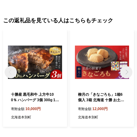
目指した黒毛和種の導入も進んでいます。 今後も北海道豊頃町の
魅力を発信してまいりますので、自然が生み出す豊かな恵みをご
堪能いただけると幸いです。 ふるさと納税でいただいたご寄附
この返礼品を見ている人はこちらもチェック
は、「ふるさと振興」と「町長お任せ」と定め町事業に充ててお
りますが、これは豊頃町が令和３年度に「やさしさと躍動のふれ
愛タウンとよころ」と将来像に掲げ、定めた「まちづくり計画」
のすべての分野に想いを寄せていただきたい！ということです。
町の一端として、ジュエリーアイスの壮大で神秘的な風景は動画
でご覧いただけますが、ぜひ皆様の目で実物をご覧いただき、感
動を共有してください。 「海よし！畑よし！肉よし！景色よし！
全部よし！」の豊頃町のファンになっていただき、これからも応
援いただけると、とっても嬉しいです！
十勝産 黒毛和牛 上方牛10
柳月の「きなごろも」1箱6
0％ ハンバーグ 3個 300g 10
個入 3箱 北海道 十勝 お土産
0g×3枚 上方牧場《30日以内
ギフト 送料無料《30日以内
10,000円
12,000円
寄附金額
寄附金額
に出荷予定(土日祝除く)》北
に出荷予定(土日祝除く)》
海道 本別町 肉 おかず 送料無
北海道本別町
北海道本別町
料