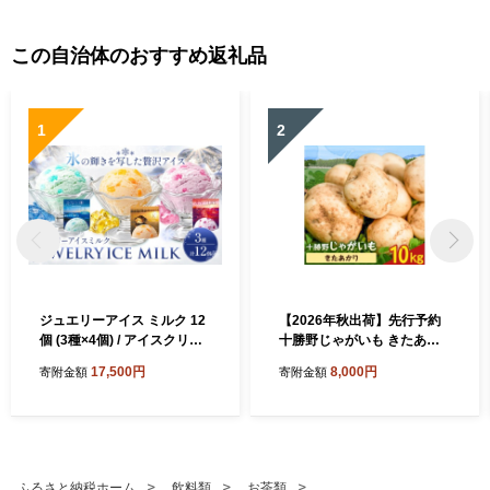
この自治体のおすすめ返礼品
1
2
ジュエリーアイス ミルク 12
【2026年秋出荷】先行予約
個 (3種×4個) / アイスクリー
十勝野じゃがいも きたあか
ム ジェラート シャーベット
り 10kg 按田農場《2026年1
17,500円
8,000円
寄附金額
寄附金額
スイーツ お菓子 デザート ぶ
0月中旬-11月末頃出荷》北海
どう メロン ブルーハワイ 北
道 豊頃町 十勝野 じゃがいも
海道 豊頃町 ココロコ《7-14
農家直送 数量限定
日以内に出荷予定(土日祝除
く)》
ふるさと納税ホーム
飲料類
お茶類