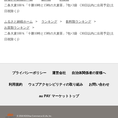
二条大麦100％「十勝10時と15時の大麦茶」7包×3袋 《30日以内に出荷予定(土
日祝除く)》
ふるさと納税ホーム
ランキング
飲料類ランキング
お茶類ランキング
二条大麦100％「十勝10時と15時の大麦茶」7包×3袋 《30日以内に出荷予定(土
日祝除く)》
プライバシーポリシー
運営会社
自治体関係者の皆様へ
利用規約
ウェブアクセシビリティの取り組み
お問い合わせ
au PAY マーケットトップ
© 2016 KDDI/au Commerce & Life, Inc.