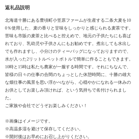
返礼品説明
北海道十勝にある豊頃町小笠原ファームが生産する二条大麦を10
0％使用した、麦の香りと甘味をしっかりと感じられる麦茶です。
苦味も市販の麦茶と比べると控えめで、地元の子供たちにも喜ば
れており、乳幼児や子供さんにもお勧めです。煮出しても水出し
でも作れますし、小分けのティーバッグになっておりますので、
水が入った2リットルペットボトルで簡単に作ることもできます。
10時と15時は私たち農家が一服する時間です。それにちなんで、
皆様の日々の仕事の合間のちょっとした休憩時間に、十勝の雄大
な畑仕事の風景を思い浮かべながら、心穏やかになれる一休みの
お供としてお楽しみ頂ければ、という気持ちで名付けられまし
た。
ご家族や会社でどうぞお楽しみください！
※画像はイメージです。
※高温多湿を避けて保存してください。
※開封後はお早めにお召し上がりください。