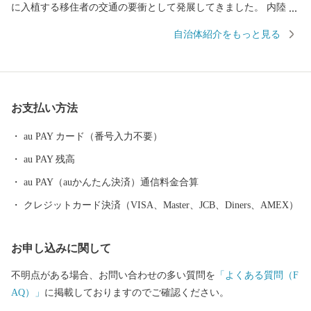
に入植する移住者の交通の要衝として発展してきました。 内陸部
は、明治 25 年に富山県人によって開拓が始められ、明治 30年に
自治体紹介をもっと見る
は二宮尊親率いる福島県人が二宮農場を開墾しています。二宮尊
親の祖父「二宮尊徳」の報徳のおしえをよりどころとした開拓精
神は、今なお受け継がれ、本町発展の礎となっています。 町の中
央部には、十勝平野の中心河川の十勝川が縦貫しています。 冬に
お支払い方法
なると水面を覆いつくす氷が太平洋に流れ出し、河口の大津海岸
に打ち上げられた氷の塊が太陽の光を受け美しく輝く、ジュエリ
au PAY カード（番号入力不要）
ーアイスが一面に広がります。 十勝の厳しい寒さと、母なる大河
au PAY 残高
「十勝川」が生み出す自然の神秘です。 十勝川左岸には、左右に
大きく枝を伸ばしたはるにれの木が、歴史ある豊頃町の大草原に
au PAY（auかんたん決済）通信料金合算
そびえています。 推定樹齢は約150年。 雨の日も風の日も決して
クレジットカード決済（VISA、Master、JCB、Diners、AMEX）
離れることなく寄り添ってきた2本の木は、まるで永遠の愛を誓い
合った恋人たちのよう…。 春夏秋冬、それぞれの表情を見せてく
お申し込みに関して
れて、撮影スポットとしても北海道を代表する人気スポットで
す。 農業は、十勝川支流沿いに広がる肥沃な土地で営まれていま
不明点がある場合、お問い合わせの多い質問を
「よくある質問（F
す。畑作は寒冷地作物の馬鈴薯・甜菜・小麦・豆類を中心に輪作
AQ）」
に掲載しておりますのでご確認ください。
が行われ、畜産は搾乳が中心ですが、肉牛生産と有機質の活用を