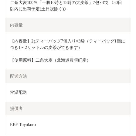
二条大麦100％「十勝10時と15時の大麦茶」7包×3袋 《30日
以内に出荷予定(土日祝除く)》
内容量
【内容量】2gティーバッグ7個入り×3袋（ティーバッグ1個に
つき1～2リットルの麦茶ができます）
【使用原料】二条大麦（北海道豊頃町産）
配送方法
常温配送
提供者
EBF Toyokoro