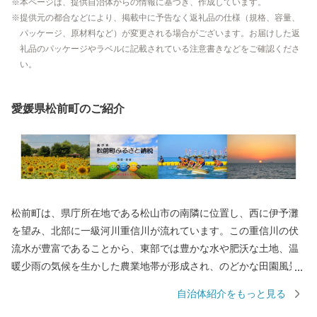
本ページは、提供自治体からの情報に基づき、作成しています。
提供元の都合などにより、掲載中に予告なく返礼品の仕様（規格、容量、
パッケージ、原材料など）が変更される場合がございます。お届けした返
礼品のパッケージやラベルに記載されている注意書きなどをご確認くださ
い。
愛媛県松前町のご紹介
松前町は、県庁所在地である松山市の南隣に位置し、西に伊予灘
を望み、北部に一級河川重信川が流れています。この重信川の伏
流水が豊富であることから、東部では豊かな水や肥沃な土地、温
暖少雨の気候を生かした農業地帯が形成され、のどかな田園風景
が広がり、湧水を利用した美しい親水公園も点在しています。 ま
自治体紹介をもっと見る
た、松山空港や高速道路のインターチェンジなど主要交通拠点に