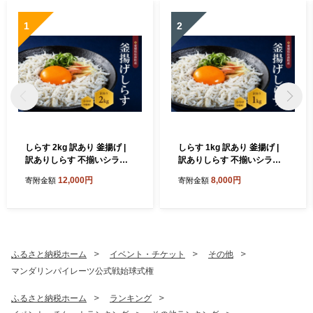
1
2
しらす 2kg 訳あり 釜揚げ |
しらす 1kg 訳あり 釜揚げ |
訳ありしらす 不揃いシラス
訳ありしらす 不揃いシラス
国産しらす 冷凍シラス 釜揚
国産しらす 冷凍シラス 釜揚
12,000円
8,000円
寄附金額
寄附金額
げしらす シラス丼 海の幸 愛
げしらす シラス丼 海の幸 愛
媛県産シラス しらす シラス
媛県産シラス しらす シラス
釜揚げしらす 惣菜 弁当 簡単
釜揚げしらす 惣菜 弁当 簡単
調理 ごはんのお供 加工品 海
調理 ごはんのお供 加工品 海
の幸 しらす丼 グルメ 食品 魚
の幸 しらす丼 グルメ 食品 魚
介 小魚 魚 鮮魚 海鮮 シラス
介 小魚 魚 鮮魚 海鮮 シラス
ふるさと納税ホーム
イベント・チケット
その他
卵 たまご 訳あり商品 愛媛県
卵 たまご 訳あり商品 愛媛県
マンダリンパイレーツ公式戦始球式権
松前町
松前町
ふるさと納税ホーム
ランキング