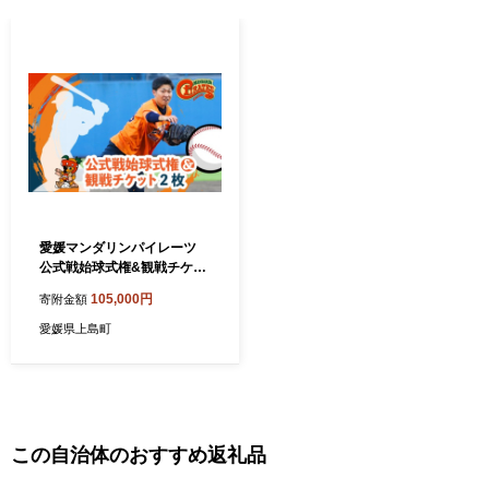
愛媛マンダリンパイレーツ
公式戦始球式権&観戦チケッ
ト2枚 | 野球 始球式 観戦 チケ
105,000円
寄附金額
ット 四国アイランドリーグ
愛媛県上島町
この自治体のおすすめ返礼品