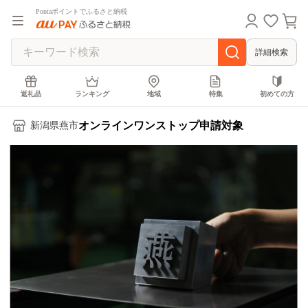
Pontaポイントでふるさと納税
詳細検索
返礼品
ランキング
地域
特集
初めての方
オンラインワンストップ申請対象
新潟県燕市