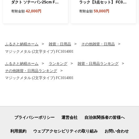
ダクト ソテーパン25cm FC0
ラック【3点セット】 FC059
42011 【 フライパン 直火 IH
009
42,000円
59,000円
寄附金額
寄附金額
対応 鍋 ステンレス 燕三条 燕
燕市 】
ふるさと納税ホーム
雑貨・日用品
その他雑貨・日用品
マジックメタル (2文字タイプ) FC1014001
ふるさと納税ホーム
ランキング
雑貨・日用品ランキング
その他雑貨・日用品ランキング
マジックメタル (2文字タイプ) FC1014001
プライバシーポリシー
運営会社
自治体関係者の皆様へ
利用規約
ウェブアクセシビリティの取り組み
お問い合わせ