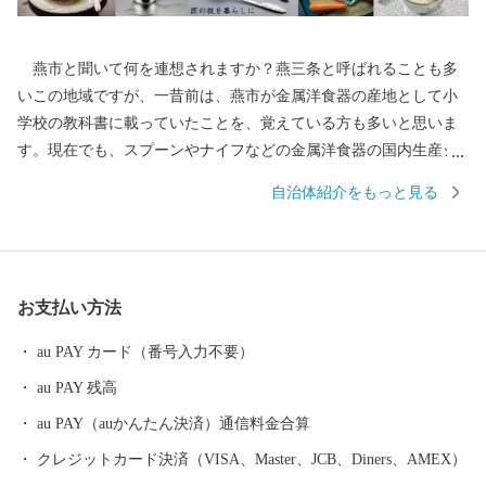
燕市と聞いて何を連想されますか？燕三条と呼ばれることも多
いこの地域ですが、一昔前は、燕市が金属洋食器の産地として小
学校の教科書に載っていたことを、覚えている方も多いと思いま
す。現在でも、スプーンやナイフなどの金属洋食器の国内生産シ
ェアは90％以上を占め、鍋やフライパン、包丁をはじめとした金
自治体紹介をもっと見る
属ハウスウェアは全国生産額の約90%を占める、世界有数の金属
加工の生産地です。 もちろん、その技術は世界を牽引してお
り、なんと、燕産の金属洋食器がノーベル賞授賞式の晩餐会で使
用されています！その他、APECでの各国首脳へのお土産として燕
お支払い方法
市の製品が採用されるなど、燕製品は高い評価を受けています。
燕産の金属洋食器・金属ハウスウェアを使えば、ご家庭での食
au PAY カード（番号入力不要）
事も高級レストランでのディナーに早がわり！ そのほか、伝統
au PAY 残高
工芸品の鎚起銅器、美味しいお米をはじめとした農産物も多数取
りそろえております。燕産品で、日々の生活にアクセントをつけ
au PAY（auかんたん決済）通信料金合算
てみてはいかがですか？
クレジットカード決済（VISA、Master、JCB、Diners、AMEX）